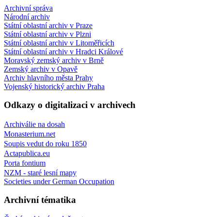
Archivní správa
Národní archiv
Státní oblastní archiv v Praze
Státní oblastní archiv v Plzni
Státní oblastní archiv v Litoměřicích
Státní oblastní archiv v Hradci Králové
Moravský zemský archiv v Brně
Zemský archiv v Opavě
Archiv hlavního města Prahy
Vojenský historický archiv Praha
Odkazy o digitalizaci v archivech
Archiválie na dosah
Monasterium.net
Soupis vedut do roku 1850
Actapublica.eu
Porta fontium
NZM - staré lesní mapy
Societies under German Occupation
Archivní tématika