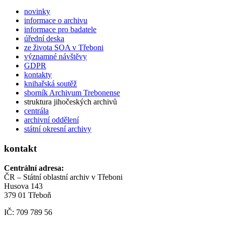
novinky
informace o archivu
informace pro badatele
úřední deska
ze života SOA v Třeboni
významné návštěvy
GDPR
kontakty
knihařská soutěž
sborník Archivum Trebonense
struktura jihočeských archivů
centrála
archivní oddělení
státní okresní archivy
kontakt
Centrální adresa:
ČR – Státní oblastní archiv v Třeboni
Husova 143
379 01 Třeboň
IČ: 709 789 56