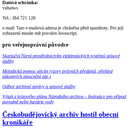
Datová schránka:
vuhaiws
Tel.: 384 721 128
e-mail:
Tato e-mailová adresa je chráněna před spamboty. Pro její
zobrazení musíte mít povolen Javascript.
pro veřejnoprávní původce
Skartační řízení prostřednictvím elektronických systémů spisové
služby
Metodická pomoc obcím (vzory právních předpisů, přehled
zákonných zmocnění atp.)
Odbor archivní správy a spisové služby
Výtah z krizového plánu Národního archivu – Instrukce pro případ
povodně nebo havárie vody
Českobudějovický archiv hostil obecní
kronikáře