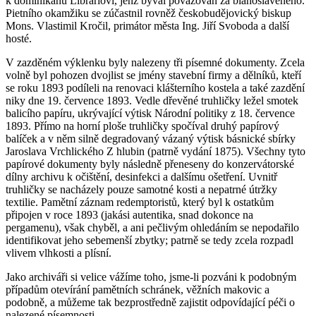
k dominikánu Librariovi, jenž býval považován za blahoslaveného.
Pietního okamžiku se zúčastnil rovněž českobudějovický biskup
Mons. Vlastimil Kročil, primátor města Ing. Jiří Svoboda a další
hosté.
V zazděném výklenku byly nalezeny tři písemné dokumenty. Zcela
volně byl pohozen dvojlist se jmény stavební firmy a dělníků, kteří
se roku 1893 podíleli na renovaci klášterního kostela a také zazdění
niky dne 19. července 1893. Vedle dřevěné truhličky ležel smotek
balicího papíru, ukrývající výtisk Národní politiky z 18. července
1893. Přímo na horní ploše truhličky spočíval druhý papírový
balíček a v něm silně degradovaný vázaný výtisk básnické sbírky
Jaroslava Vrchlického Z hlubin (patrně vydání 1875). Všechny tyto
papírové dokumenty byly následně přeneseny do konzervátorské
dílny archivu k očištění, desinfekci a dalšímu ošetření. Uvnitř
truhličky se nacházely pouze samotné kosti a nepatrné útržky
textilie. Pamětní záznam redemptoristů, který byl k ostatkům
připojen v roce 1893 (jakási autentika, snad dokonce na
pergamenu), však chyběl, a ani pečlivým ohledáním se nepodařilo
identifikovat jeho sebemenší zbytky; patrně se tedy zcela rozpadl
vlivem vlhkosti a plísní.
Jako archiváři si velice vážíme toho, jsme-li pozváni k podobným
případům otevírání pamětních schránek, věžních makovic a
podobně, a můžeme tak bezprostředně zajistit odpovídající péči o
nalezené písemnosti.