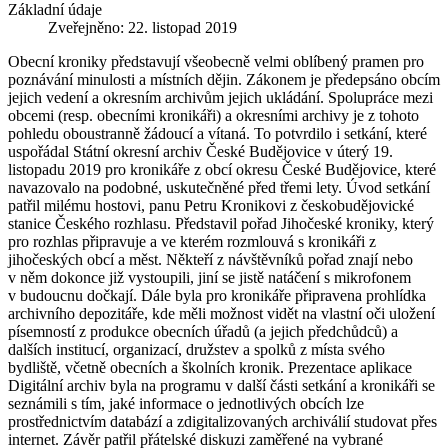
Základní údaje
Zveřejněno: 22. listopad 2019
Obecní kroniky představují všeobecně velmi oblíbený pramen pro
poznávání minulosti a místních dějin. Zákonem je předepsáno obcím
jejich vedení a okresním archivům jejich ukládání. Spolupráce mezi
obcemi (resp. obecními kronikáři) a okresními archivy je z tohoto
pohledu oboustranně žádoucí a vítaná. To potvrdilo i setkání, které
uspořádal Státní okresní archiv České Budějovice v úterý 19.
listopadu 2019 pro kronikáře z obcí okresu České Budějovice, které
navazovalo na podobné, uskutečněné před třemi lety. Úvod setkání
patřil milému hostovi, panu Petru Kronikovi z českobudějovické
stanice Českého rozhlasu. Představil pořad Jihočeské kroniky, který
pro rozhlas připravuje a ve kterém rozmlouvá s kronikáři z
jihočeských obcí a měst. Někteří z návštěvníků pořad znají nebo
v něm dokonce již vystoupili, jiní se jistě natáčení s mikrofonem
v budoucnu dočkají. Dále byla pro kronikáře připravena prohlídka
archivního depozitáře, kde měli možnost vidět na vlastní oči uložení
písemností z produkce obecních úřadů (a jejich předchůdců) a
dalších institucí, organizací, družstev a spolků z místa svého
bydliště, včetně obecních a školních kronik. Prezentace aplikace
Digitální archiv byla na programu v další části setkání a kronikáři se
seznámili s tím, jaké informace o jednotlivých obcích lze
prostřednictvím databází a zdigitalizovaných archiválií studovat přes
internet. Závěr patřil přátelské diskuzi zaměřené na vybrané