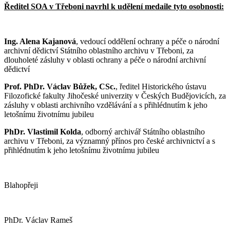
Ředitel SOA v Třeboni navrhl k udělení medaile tyto osobnosti:
Ing. Alena Kajanová
, vedoucí oddělení ochrany a péče o národní
archivní dědictví Státního oblastního archivu v Třeboni, za
dlouholeté zásluhy v oblasti ochrany a péče o národní archivní
dědictví
Prof. PhDr. Václav Bůžek, CSc.
, ředitel Historického ústavu
Filozofické fakulty Jihočeské univerzity v Českých Budějovicích, za
zásluhy v oblasti archivního vzdělávání a s přihlédnutím k jeho
letošnímu životnímu jubileu
PhDr. Vlastimil Kolda
, odborný archivář Státního oblastního
archivu v Třeboni, za významný přínos pro české archivnictví a s
přihlédnutím k jeho letošnímu životnímu jubileu
Blahopřeji
PhDr. Václav Rameš