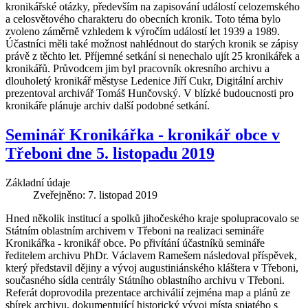
kronikářské otázky, především na zapisování událostí celozemského
a celosvětového charakteru do obecních kronik. Toto téma bylo
zvoleno záměrně vzhledem k výročím událostí let 1939 a 1989.
Účastníci měli také možnost nahlédnout do starých kronik se zápisy
právě z těchto let. Příjemné setkání si nenechalo ujít 25 kronikářek a
kronikářů. Průvodcem jim byl pracovník okresního archivu a
dlouholetý kronikář městyse Ledenice Jiří Cukr, Digitální archiv
prezentoval archivář Tomáš Hunčovský. V blízké budoucnosti pro
kronikáře plánuje archiv další podobné setkání.
Seminář Kronikářka - kronikář obce v
Třeboni dne 5. listopadu 2019
Základní údaje
Zveřejněno: 7. listopad 2019
Hned několik institucí a spolků jihočeského kraje spolupracovalo se
Státním oblastním archivem v Třeboni na realizaci semináře
Kronikářka - kronikář obce. Po přivítání účastníků semináře
ředitelem archivu PhDr. Václavem Ramešem následoval příspěvek,
který představil dějiny a vývoj augustiniánského kláštera v Třeboni,
současného sídla centrály Státního oblastního archivu v Třeboni.
Referát doprovodila prezentace archiválií zejména map a plánů ze
sbírek archivu, dokumentující historický vývoj místa spjatého s