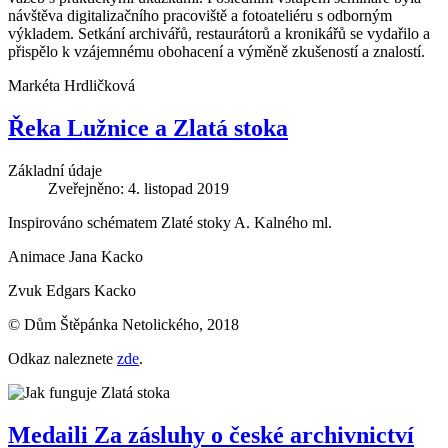
návštěva digitalizačního pracoviště a fotoateliéru s odborným
výkladem. Setkání archivářů, restaurátorů a kronikářů se vydařilo a
přispělo k vzájemnému obohacení a výměně zkušeností a znalostí.
Markéta Hrdličková
Řeka Lužnice a Zlatá stoka
Základní údaje
Zveřejněno: 4. listopad 2019
Inspirováno schématem Zlaté stoky A. Kalného ml.
Animace Jana Kacko
Zvuk Edgars Kacko
© Dům Štěpánka Netolického, 2018
Odkaz naleznete
zde
.
Medaili Za zásluhy o české archivnictví