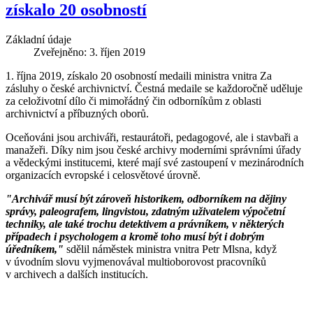
získalo 20 osobností
Základní údaje
Zveřejněno: 3. říjen 2019
1. října 2019, získalo 20 osobností medaili ministra vnitra Za
zásluhy o české archivnictví. Čestná medaile se každoročně uděluje
za celoživotní dílo či mimořádný čin odborníkům z oblasti
archivnictví a příbuzných oborů.
Oceňováni jsou archiváři, restaurátoři, pedagogové, ale i stavbaři a
manažeři. Díky nim jsou české archivy moderními správními úřady
a vědeckými institucemi, které mají své zastoupení v mezinárodních
organizacích evropské i celosvětové úrovně.
"Archivář musí být zároveň historikem, odborníkem na dějiny
správy, paleografem, lingvistou, zdatným uživatelem výpočetní
techniky, ale také trochu detektivem a právníkem, v některých
případech i psychologem a kromě toho musí být i dobrým
úředníkem,"
sdělil náměstek ministra vnitra Petr Mlsna, když
v úvodním slovu vyjmenovával multioborovost pracovníků
v archivech a dalších institucích.