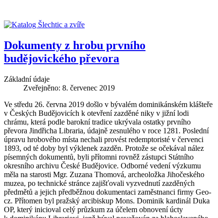
Dokumenty z hrobu prvního
budějovického převora
Základní údaje
Zveřejněno: 8. červenec 2019
Ve středu 26. června 2019 došlo v bývalém dominikánském klášteře
v Českých Budějovicích k otevření zazděné niky v jižní lodi
chrámu, která podle barokní tradice ukrývala ostatky prvního
převora Jindřicha Libraria, údajně zesnulého v roce 1281. Poslední
úpravu hrobového místa nechali provést redemptoristé v červenci
1893, od té doby byl výklenek zazděn. Protože se očekával nález
písemných dokumentů, byli přítomni rovněž zástupci Státního
okresního archivu České Budějovice. Odborné vedení výzkumu
měla na starosti Mgr. Zuzana Thomová, archeoložka Jihočeského
muzea, po technické stránce zajišťovali vyzvednutí zazděných
předmětů a jejich předběžnou dokumentaci zaměstnanci firmy Geo-
cz. Přítomen byl pražský arcibiskup Mons. Dominik kardinál Duka
OP, který inicioval celý průzkum za účelem obnovení úcty