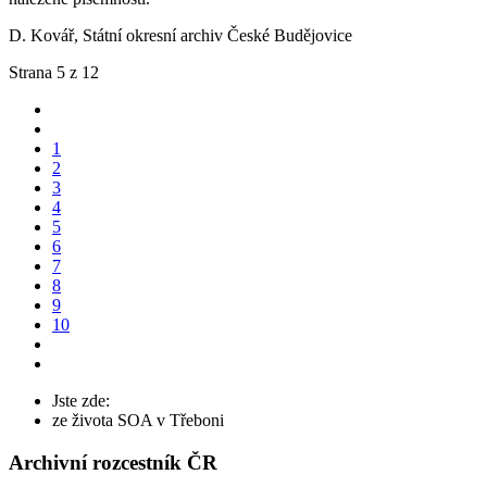
D. Kovář, Státní okresní archiv České Budějovice
Strana 5 z 12
1
2
3
4
5
6
7
8
9
10
Jste zde:
ze života SOA v Třeboni
Archivní rozcestník ČR