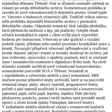
nejstaršími dějinami Třeboně. Poté se účastníci semináře odebrali na
exkurzi po areálu třeboňského archivu. Komentovaná prohlídka je
zavedla do nově rekonstruovaných depotních prostor, včetně kaple
sv. Vincence a budoucích výstavních sálů. Tradičně velkou odezvu
měla prohlídka depozitářů historického archivu v prostorách
třeboňského zámku. Odpolední tematický blok zahájila přednáška,
která představila možnosti a tipy, jak prakticky vylepšit obsah
ročních kronikářských zápisů s cílem zvýšit jejich výpovědní
hodnotu pro budoucnost. Věnovala se také grafické a vizuální
podobě zápisů, přílohám nebo možné prezentaci kronikářské práce a
kronik. Navazující příspěvek věnovaný zpřístupňování a využívání
kronik objasnil, jakými cestami se kroniky dostávají do archivu, jak
jsou evidovány, zpracovány a opatřeny popisem, který se současně
stane i metadatovým souborem k digitalizaci těchto knih. Na závěr
účastníci semináře navštívili nově vybudované konzervátorsko-
restaurátorské pracoviště SOA v Třeboni. Seznámili se
s uspořádáním a vybavením ateliérů a prací restaurátorů. Měli
možnost poznat jednotlivé druhy archiválií, které se na pracovišti
restaurují (mapy, plány, aktový materiál, pergamenové listiny,
pečetě) a také materiál používaný k restaurování a konzervování
(japonský papír, ruční papír, lepenky, lepidla). Dále jim byly
představeny pomůcky, pomocí nichž mohou sami provádět menší
opravy a očistu kronik (pásky Filmoplast, latexové houby).
V knihařském ateliéru následoval výklad o restaurování knižních
vazeb s praktickými ukázkami. Posledním vstupem semináře byla