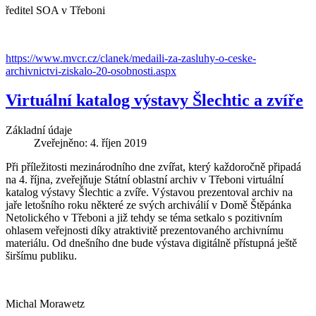
ředitel SOA v Třeboni
https://www.mvcr.cz/clanek/medaili-za-zasluhy-o-ceske-
archivnictvi-ziskalo-20-osobnosti.aspx
Virtuální katalog výstavy Šlechtic a zvíře
Základní údaje
Zveřejněno: 4. říjen 2019
Při příležitosti mezinárodního dne zvířat, který každoročně připadá
na 4. října, zveřejňuje Státní oblastní archiv v Třeboni virtuální
katalog výstavy Šlechtic a zvíře. Výstavou prezentoval archiv na
jaře letošního roku některé ze svých archiválií v Domě Štěpánka
Netolického v Třeboni a již tehdy se téma setkalo s pozitivním
ohlasem veřejnosti díky atraktivitě prezentovaného archivnímu
materiálu. Od dnešního dne bude výstava digitálně přístupná ještě
širšímu publiku.
Michal Morawetz