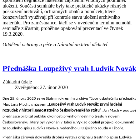
zpomalení degradace materiálu zajištěním vhodných podmínek
uložení. Součástí semináře byly také praktické ukázky různých
poškození archiválií, ochranných obalů a pomůcek, které
konzervátoři využívají při kontrole stavu uložení archivního
materiálu. Pro zaměstnance, kteří se v uvedeném termínu nemohli
semináře zúčastnit, proběhne opakování prezentací ve čtvrtek
19.3.2020.
Oddělení ochrany a péče o Národní archivní dědictví
Přednáška Loupeživý vrah Ludvík Novák
Základní údaje
Zveřejněno: 27. únor 2020
Dne 25. února 2020 se ve Státním okresním archivu Tábor uskutečnila přednáška
Mgr. Jana Macha s názvem
„Loupeživý vrah Ludvík Novák: první hrdelní
rozsudek v historii samostatného československého státu“
. Jan Mach v poutavé
přednášce přiblížil publiku okolnosti prvního hrdelního trestu v novém
Československu, který byl vykonán v Táboře. Výklad doplnil projekcí dokumentů
ze soudního spisu Ludvíka Nováka, vedeného u Krajského soudu v Táboře.
Přednášku zároveň dokreslila drobná výstava originálu trestního spisu Ludvíka