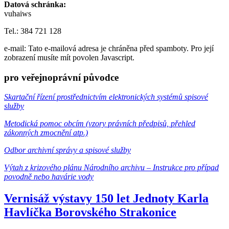
Datová schránka:
vuhaiws
Tel.: 384 721 128
e-mail:
Tato e-mailová adresa je chráněna před spamboty. Pro její
zobrazení musíte mít povolen Javascript.
pro veřejnoprávní původce
Skartační řízení prostřednictvím elektronických systémů spisové
služby
Metodická pomoc obcím (vzory právních předpisů, přehled
zákonných zmocnění atp.)
Odbor archivní správy a spisové služby
Výtah z krizového plánu Národního archivu – Instrukce pro případ
povodně nebo havárie vody
Vernisáž výstavy 150 let Jednoty Karla
Havlíčka Borovského Strakonice