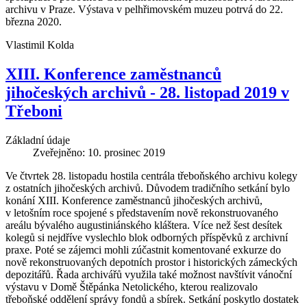
archivu v Praze. Výstava v pelhřimovském muzeu potrvá do 22.
března 2020.
Vlastimil Kolda
XIII. Konference zaměstnanců
jihočeských archivů - 28. listopad 2019 v
Třeboni
Základní údaje
Zveřejněno: 10. prosinec 2019
Ve čtvrtek 28. listopadu hostila centrála třeboňského archivu kolegy
z ostatních jihočeských archivů. Důvodem tradičního setkání bylo
konání XIII. Konference zaměstnanců jihočeských archivů,
v letošním roce spojené s představením nově rekonstruovaného
areálu bývalého augustiniánského kláštera. Více než šest desítek
kolegů si nejdříve vyslechlo blok odborných příspěvků z archivní
praxe. Poté se zájemci mohli zúčastnit komentované exkurze do
nově rekonstruovaných depotních prostor i historických zámeckých
depozitářů. Řada archivářů využila také možnost navštívit vánoční
výstavu v Domě Štěpánka Netolického, kterou realizovalo
třeboňské oddělení správy fondů a sbírek. Setkání poskytlo dostatek