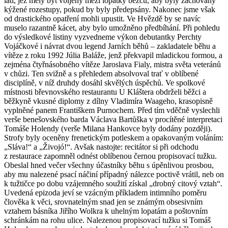
latí, jež měly být vbíjeny mezi lopatky běžců, aby byly zachovány
kýžené rozestupy, pokud by byly předepsány. Nakonec jsme však
od drastického opatření mohli upustit. Ve Hvězdě by se navíc
muselo razantně kácet, aby bylo umožněno předbíhání. Při pohledu
do výsledkové listiny vyzvedneme výkon debutantky Perchty
Vojáčkové i návrat dvou legend Jarních běhů – zakladatele běhu a
vítěze z roku 1992 Júlia Baláže, jenž překvapil mladickou formou, a
zejména čtyřnásobného vítěze Jaroslava Fialy, mistra světa veteránů
v chůzi. Ten svižně a s přehledem absolvoval trať v oblíbené
disciplíně, v níž druhdy dosáhl skvělých úspěchů. Ve spolkové
místnosti břevnovského restaurantu U Kláštera obdrželi běžci a
běžkyně vkusné diplomy z dílny Vladimíra Waageho, krasopisně
vyplněné panem Františkem Purnochem. Před tím vděčně vyslechli
verše benešovského barda Václava Bartůška v procítěné interpretaci
Tomáše Holendy (verše Milana Hankovce byly dodány později).
Strofy byly oceněny frenetickým potleskem a opakovaným voláním:
„Sláva!“ a „Živojó!“. Avšak nastojte: recitátor si při odchodu
z restaurace zapomněl odnést oblíbenou černou propisovací tužku.
Obeslal hned večer všechny účastníky běhu s úpěnlivou prosbou,
aby mu nalezené psací náčiní případný nálezce poctivě vrátil, neb on
k tužtičce po dobu vzájemného soužití získal „drobný citový vztah“.
Uvedená epizoda jeví se vzácným příkladem intimního poměru
člověka k věci, srovnatelným snad jen se známým obsesivním
vztahem básníka Jiřího Wolkra k uhelným lopatám a poštovním
schránkám na rohu ulice. Nalezenou propisovací tužku si Tomáš