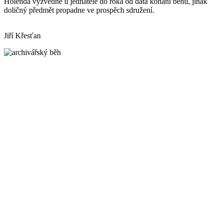
Holenda vyzvedne u jednatele do roka od data konání běhu, jinak
doličný předmět propadne ve prospěch sdružení.
Jiří Křesťan