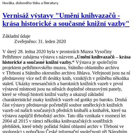
Nováka, dobového tisku a literatury.
Vernisáž výstavy "Umění knihvazačů -
krása historické a současné knižní vazby"
Základní údaje
Zveřejněno: 31. leden 2020
V úterý 28. ledna 2020 byla v prostorách Muzea Vysočiny
Pelhřimov zahájena výstava s názvem
„Umění knihvazačů – krása
historické a současné knižní vazby.“
Výstava je společným
projektem pelhřimovského muzea, Státního oblastního archivu
v Třeboni a Státního okresního archivu Jihlava. Veřejnosti jsou na ní
představeny více než tři desítky knih, vzniklých v průběhu několika
staletí. Ukázky renesančních a barokních knižních vazeb v první
výstavní místnosti jsou na stěnách doplněné obrazovými panely,
které se věnují historii knižní vazby a ukazují základní
charakteristické znaky knižních vazeb od gotiky po baroko. Druhá
část výstavy představuje početnější soubor uměleckých knižních
vazeb od našich současných předních knihařů a knihařek, které na
výstavu zapůjčil třeboňský archiv. Tato díla vznikala v rozmezí let
2004 až 2015 v rámci několika knihvazačských soutěžních
přehlídek, které tehdy pořádal Státní oblastní archiv v Třeboni ve
spolupráci s pobočkou České informační společnosti při Národním