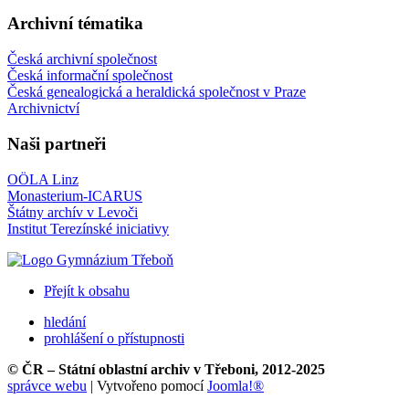
Archivní tématika
Česká archivní společnost
Česká informační společnost
Česká genealogická a heraldická společnost v Praze
Archivnictví
Naši partneři
OÖLA Linz
Monasterium-ICARUS
Štátny archív v Levoči
Institut Terezínské iniciativy
Přejít k obsahu
hledání
prohlášení o přístupnosti
© ČR – Státní oblastní archiv v Třeboni, 2012-2025
správce webu
| Vytvořeno pomocí
Joomla!®