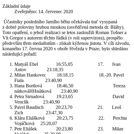
Základní údaje
Zveřejněno: 14. červenec 2020
Účastníky posledního Jarního běhu očekávala trať vysypaná
z dobré poloviny hrubou moukou (osvědčená metoda dr. Bláhy).
Toto opatření, o jehož realizaci se letos zasloužili Roman Tošner a
Vít Gregor s autorem těchto řádků (v roli supervizora), prospělo
především třem medailistům - získali kýženou jistotu. V cíli závodu,
konaného 17. června 2020 v oboře Hvězda v Praze, bylo shledáno
následující pořadí:
Matyáš Ebel 16:55,05 17. Ivan
Antov 23:18,35
Milan Hankovec 18:18,15 18.-20. Pavel
Fiala 23:40,90
Hana Bortlová 18:46,50 Tereza
nátkováHHnátková 23:40,90
Petra Strnadová 19:23,65 David
Venclík 23:40,90
Pavel Baudisch 20:23,70 21. Leoš
Zich 23:47,30
Klára Eliášková 20:23,75 22. Perchta
Vojáčková 25:20,07
Petr Eliášek 20:23,80 23. Milan