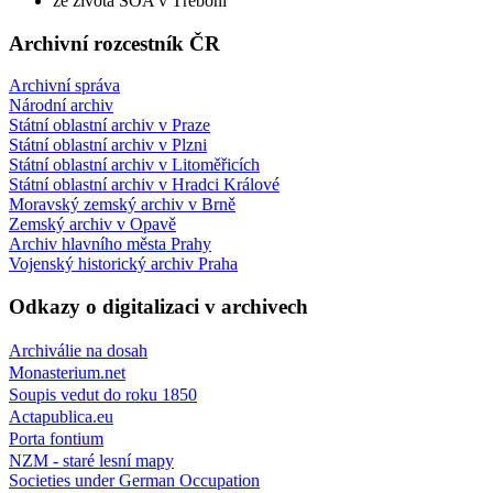
ze života SOA v Třeboni
Archivní rozcestník ČR
Archivní správa
Národní archiv
Státní oblastní archiv v Praze
Státní oblastní archiv v Plzni
Státní oblastní archiv v Litoměřicích
Státní oblastní archiv v Hradci Králové
Moravský zemský archiv v Brně
Zemský archiv v Opavě
Archiv hlavního města Prahy
Vojenský historický archiv Praha
Odkazy o digitalizaci v archivech
Archiválie na dosah
Monasterium.net
Soupis vedut do roku 1850
Actapublica.eu
Porta fontium
NZM - staré lesní mapy
Societies under German Occupation