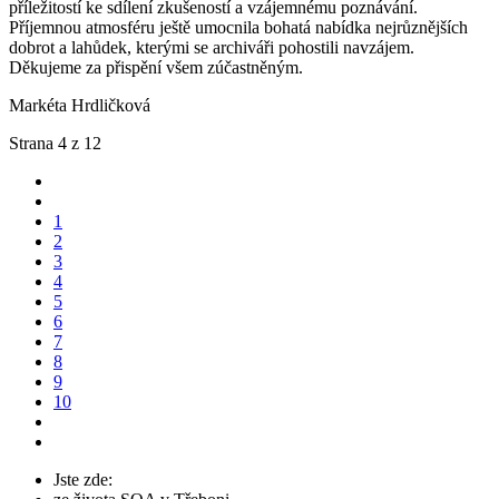
příležitostí ke sdílení zkušeností a vzájemnému poznávání.
Příjemnou atmosféru ještě umocnila bohatá nabídka nejrůznějších
dobrot a lahůdek, kterými se archiváři pohostili navzájem.
Děkujeme za přispění všem zúčastněným.
Markéta Hrdličková
Strana 4 z 12
1
2
3
4
5
6
7
8
9
10
Jste zde: