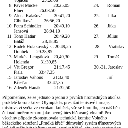
Vojáček 25,20,08
Pavel Mücke 20:25,05 24. Roman
Elner 26:08,50
Alena Kalašová 20:41,20 25. Jitka
Cibulková 26:56,20
Petra Schindler 20:49,10 26. Jitka
Jansová 28:04,10
Tono Hatiar 20:49,20 27. Július
Baláž 28,18,85
Radek Holakovský st. 20:49,25 28. Vratislav
Doubek 29.28,85
Markéta Lengálová 20,49,30 29. Tomáš
Holenda 31:39,85
Vít Gregor 21:17,45 30.-31. Jaroslav
Fiala 33:47,35
Jaroslav Vaňous 21:32,40 Jiří
Křesťan 33:47,35
Zdeněk Hanák 21:32,50
Připomeňme, že se jednalo o jednu z prvních hromadných akcí za
prokleté koronakrize. Olympiáda, prestižní tenisové turnaje,
mistrovství světa ve cvrnkání kuliček, vše se hroutilo, jen náš běh
ční nad mořem zmaru jako pevný útes bičovaný vlnami! Pro
všechny případy zkonstruovala technická komise Volného
běžeckého sdružení „Prudká křeč“ důmyslný systém třímetrových