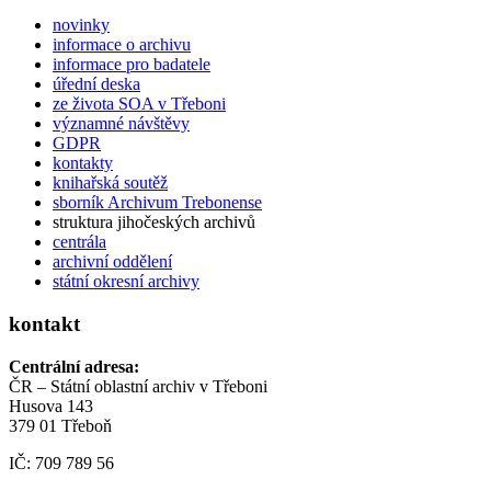
novinky
informace o archivu
informace pro badatele
úřední deska
ze života SOA v Třeboni
významné návštěvy
GDPR
kontakty
knihařská soutěž
sborník Archivum Trebonense
struktura jihočeských archivů
centrála
archivní oddělení
státní okresní archivy
kontakt
Centrální adresa:
ČR – Státní oblastní archiv v Třeboni
Husova 143
379 01 Třeboň
IČ: 709 789 56