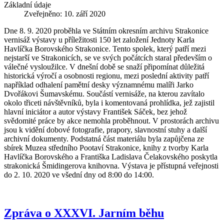
Základní údaje
Zveřejněno: 10. září 2020
Dne 8. 9. 2020 proběhla ve Státním okresním archivu Strakonice
vernisáž výstavy u příležitosti 150 let založení Jednoty Karla
Havlíčka Borovského Strakonice. Tento spolek, který patří mezi
nejstarší ve Strakonicích, se ve svých počátcích staral především o
válečné vysloužilce. V dnešní době se snaží připomínat důležitá
historická výročí a osobnosti regionu, mezi poslední aktivity patří
například odhalení pamětní desky významnému malíři Jarko
Dvořákovi Šumavskému. Součástí vernisáže, na kterou zavítalo
okolo třiceti návštěvníků, byla i komentovaná prohlídka, jež zajistil
hlavní iniciátor a autor výstavy František Sáček, bez jehož
svědomité práce by akce nemohla proběhnout. V prostorách archivu
jsou k vidění dobové fotografie, prapory, slavnostní stuhy a další
archivní dokumenty. Podstatná část materiálu byla zapůjčena ze
sbírek Muzea středního Pootaví Strakonice, knihy z tvorby Karla
Havlíčka Borovského a Františka Ladislava Čelakovského poskytla
strakonická Šmidingerova knihovna. Výstava je přístupná veřejnosti
do 2. 10. 2020 ve všední dny od 8:00 do 14:00.
Zpráva o XXXVI. Jarním běhu