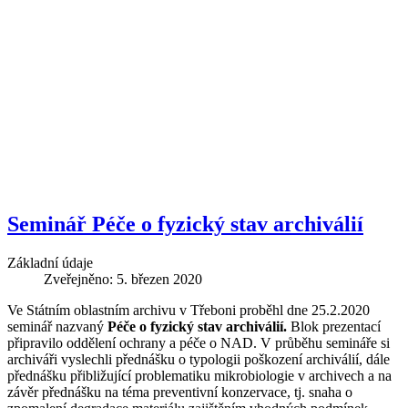
Seminář Péče o fyzický stav archiválií
Základní údaje
Zveřejněno: 5. březen 2020
Ve Státním oblastním archivu v Třeboni proběhl dne 25.2.2020
seminář nazvaný
Péče o fyzický stav archiválií.
Blok prezentací
připravilo oddělení ochrany a péče o NAD. V průběhu semináře si
archiváři vyslechli přednášku o typologii poškození archiválií, dále
přednášku přibližující problematiku mikrobiologie v archivech a na
závěr přednášku na téma preventivní konzervace, tj. snaha o