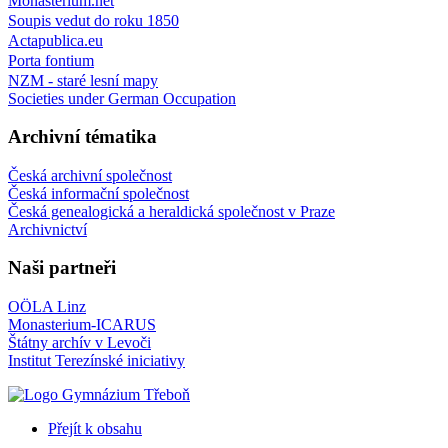
Monasterium.net
Soupis vedut do roku 1850
Actapublica.eu
Porta fontium
NZM - staré lesní mapy
Societies under German Occupation
Archivní tématika
Česká archivní společnost
Česká informační společnost
Česká genealogická a heraldická společnost v Praze
Archivnictví
Naši partneři
OÖLA Linz
Monasterium-ICARUS
Štátny archív v Levoči
Institut Terezínské iniciativy
Přejít k obsahu