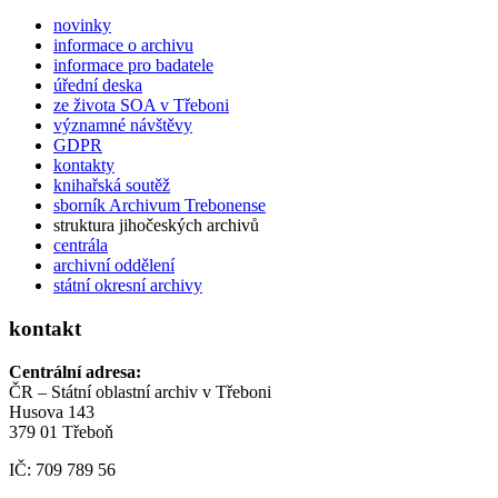
novinky
informace o archivu
informace pro badatele
úřední deska
ze života SOA v Třeboni
významné návštěvy
GDPR
kontakty
knihařská soutěž
sborník Archivum Trebonense
struktura jihočeských archivů
centrála
archivní oddělení
státní okresní archivy
kontakt
Centrální adresa:
ČR – Státní oblastní archiv v Třeboni
Husova 143
379 01 Třeboň
IČ: 709 789 56