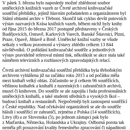
V pátek 3. března bylo naposledy možné zhlédnout soubor
uměleckých knižních vazeb ze Čtvrté archivní knihvazačské
soutěžní přehlídky, jejímž hlavním pořadatelem a organizátorem byl
Státní oblastní archiv v Třeboni. Skončil tak cyklus devíti putovních
výstav nazvaných Krása knižních vazeb, během nichž byly knihy
od října 2015 do března 2017 postupně představeny v Českých
Budějovicích, Ostravě, Karlových Varech, Banské Štiavnici, Plzni,
Praze, Opavě, Jihlavě a Brně. Umělecké knižní vazby se všude
setkaly s velkou pozorností a výstavy zhlédlo celkem 13 844
návštěvníků. O pořádání knihvazačské soutěže a jednotlivých
výstav pravidelně referoval místní tisk, několikrát se akce stala také
námětem televizních a rozhlasových zpravodajských relací.
Čtvrtá archivní knihvazačská soutěžní přehlídka byla třeboňským
archivem vyhlášena již na začátku roku 2015 a od počátku měla
mezi knihaři velký ohlas. Zúčastnilo se jí celkem 96 soutěžících,
většinou knihařek a knihařů z tuzemských i zahraničních archivů,
muzeí či knihoven. Do soutěže se ale zapojila i řada profesionálních
uměleckých knihařů, a také studenti středních a vysokých škol –
budoucí knihaři a restaurátoři. Nejpočetněji byli zastoupeni soutěžící
z České republiky. Nad očekávání organizátorů se ale do soutěže
hlásili i soutěžící ze zahraničí, zejména z Polska (14 soutěžících),
Litvy (8) a ze Slovenska (5), po jednom zástupci pak bylo
z Maďarska, Německa, Holandska a Ukrajiny. Odborná porota tak
neměla při posuzování kvality řemeslného zpracování či nápaditosti