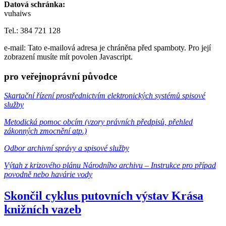
Datová schránka:
vuhaiws
Tel.: 384 721 128
e-mail:
Tato e-mailová adresa je chráněna před spamboty. Pro její
zobrazení musíte mít povolen Javascript.
pro veřejnoprávní původce
Skartační řízení prostřednictvím elektronických systémů spisové
služby
Metodická pomoc obcím (vzory právních předpisů, přehled
zákonných zmocnění atp.)
Odbor archivní správy a spisové služby
Výtah z krizového plánu Národního archivu – Instrukce pro případ
povodně nebo havárie vody
Skončil cyklus putovních výstav Krása
knižních vazeb