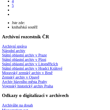
4
5
Jste zde:
knihařská soutěž
Archivní rozcestník ČR
Archivní správa
Národní archiv
Státní oblastní archiv v Praze
Státní oblastní archiv v Plzni
Státní oblastní archiv v Litoměřicích
Státní oblastní archiv v Hradci Králové
Moravský zemský archiv v Brně
Zemský archiv v Opavě
Archiv hlavního města Prahy
Vojenský historický archiv Praha
Odkazy o digitalizaci v archivech
Archiválie na dosah