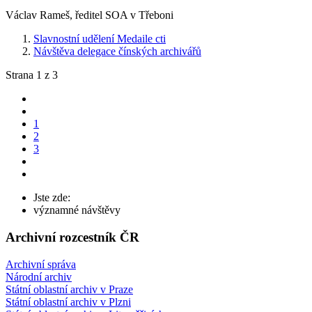
Václav Rameš, ředitel SOA v Třeboni
Slavnostní udělení Medaile cti
Návštěva delegace čínských archivářů
Strana 1 z 3
1
2
3
Jste zde:
významné návštěvy
Archivní rozcestník ČR
Archivní správa
Národní archiv
Státní oblastní archiv v Praze
Státní oblastní archiv v Plzni