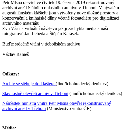
Petr Mlsna otevřel ve čtvrtek 19. června 2019 rekonstruovaný
archivní areál Státního oblastního archivu v Třeboni. V bývalém
augustiniánském klášteře jsou vytvořeny nové úložné prostory a
konzervační a knihařské dílny včetně fotoateliéru pro digitalizaci
archivního materiálu.
Zvu Vás na virtuální návštěvu jak ji zachytila media a naši
fotografové Jan Lebeda a Štěpán Karásek.
Buďte srdečně vítáni v třeboňském archivu
Václav Rameš
Odkazy:
Archiv se stěhuje do kláštera
(Jindřichohradecký deník.cz)
Slavnostně otevřeli archiv v Třeboni
(Jindřichohradecký deník.cz)
Náměstek ministra vnitra Petr Mlsna otevřel rekonstruovaný
archivní areál v Třeboni
(Ministerstvo vnitra ČR)
Média: