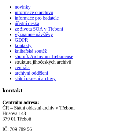
novinky
informace o archivu
informace pro badatele
úřední deska
ze života SOA v Třeboni
významné návštěvy
GDPR
kontakty
knihařská soutěž
sborník Archivum Trebonense
struktura jihočeských archivů
centrála
archivní oddělení
státní okresní archivy
kontakt
Centrální adresa:
ČR – Státní oblastní archiv v Třeboni
Husova 143
379 01 Třeboň
IČ: 709 789 56