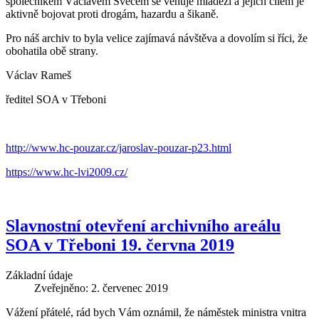
společníkem Václavem Švecem se věnuje mládeži a jejich cílem je
aktivně bojovat proti drogám, hazardu a šikaně.
Pro náš archiv to byla velice zajímavá návštěva a dovolím si říci, že
obohatila obě strany.
Václav Rameš
ředitel SOA v Třeboni
http://www.hc-pouzar.cz/jaroslav-pouzar-p23.html
https://www.hc-lvi2009.cz/
Slavnostní otevření archivního areálu
SOA v Třeboni 19. června 2019
Základní údaje
Zveřejněno: 2. červenec 2019
Vážení přátelé, rád bych Vám oznámil, že náměstek ministra vnitra