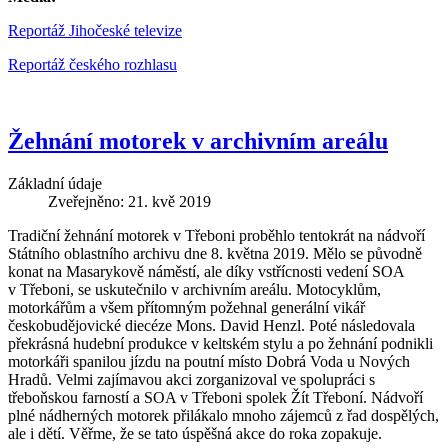
Reportáž Jihočeské televize
Reportáž českého rozhlasu
Žehnání motorek v archivním areálu
Základní údaje
Zveřejněno: 21. kvě 2019
Tradiční žehnání motorek v Třeboni proběhlo tentokrát na nádvoří
Státního oblastního archivu dne 8. května 2019. Mělo se původně
konat na Masarykově náměstí, ale díky vstřícnosti vedení SOA
v Třeboni, se uskutečnilo v archivním areálu. Motocyklům,
motorkářům a všem přítomným požehnal generální vikář
českobudějovické diecéze Mons. David Henzl. Poté následovala
překrásná hudební produkce v keltském stylu a po žehnání podnikli
motorkáři spanilou jízdu na poutní místo Dobrá Voda u Nových
Hradů. Velmi zajímavou akci zorganizoval ve spolupráci s
třeboňskou farností a SOA v Třeboni spolek Žít Třeboní. Nádvoří
plné nádherných motorek přilákalo mnoho zájemců z řad dospělých,
ale i dětí. Věřme, že se tato úspěšná akce do roka zopakuje.