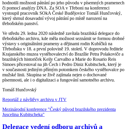
hodnotili možnosti pátrání po jeho původu v písemných pramenech
či pomocí analýzy DNA. Za SOA v Třeboni na konferenci
vystoupil pracovník SOkA České Budějovice Tomáš Hunčovský,
který shrnul dosavadní vývoj pátrání po místě narození na
třeboňském panství.
Ve středu 29. ledna 2020 následně zavítala brazilská delegace do
třeboňského archivu, kde měla možnost seznámit se formou drobné
výstavy s originálními prameny a dějinami rodin Kubíčků na
Třeboňsku v 18. a první polovině 19. století. V doprovodu ředitele
Krajanského muzea vystěhovalectví do Brazílie Petra Polakoviče a
brazilských historiček Keily Carvalho a Marie do Rosario Reis
Simoes přicestoval na jih Čech i Pedro Diniz Kubitschek, který je
v současnosti jediným přímým potomkem českého vystěhovalce po
mužské linii. Skupina se živě zajímala nejen o dochované
písemnosti, ale i o digitalizaci a fungování samotného archivu.
Tomáš Hunčovský
Reportáž z návštěvy archivu v
JT
V
Mezinárodní konference "Český původ brazilského prezidenta
Juscelina Kubitscheka"
Delegace vedení odboru archivů a