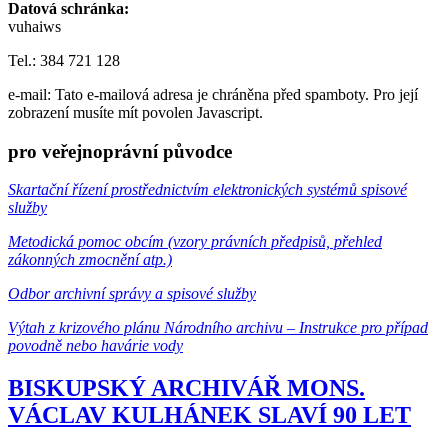
Datová schránka:
vuhaiws
Tel.: 384 721 128
e-mail:
Tato e-mailová adresa je chráněna před spamboty. Pro její
zobrazení musíte mít povolen Javascript.
pro veřejnoprávní původce
Skartační řízení prostřednictvím elektronických systémů spisové
služby
Metodická pomoc obcím (vzory právních předpisů, přehled
zákonných zmocnění atp.)
Odbor archivní správy a spisové služby
Výtah z krizového plánu Národního archivu – Instrukce pro případ
povodně nebo havárie vody
BISKUPSKÝ ARCHIVÁŘ MONS.
VÁCLAV KULHÁNEK SLAVÍ 90 LET