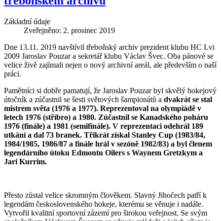
třeboňském archivu
Základní údaje
Zveřejněno: 2. prosinec 2019
Dne 13.11. 2019 navštívil třeboňský archiv prezident klubu HC Lvi
2009 Jaroslav Pouzar a sekretář klubu Václav Švec. Oba pánové se
velice živě zajímali nejen o nový archivní areál, ale především o naší
práci.
Pamětníci si dobře pamatují, že Jaroslav Pouzar byl skvělý hokejový
útočník a zúčastnil se šesti světových šampionátů a
dvakrát se stal
mistrem světa (1976 a 1977)
. Reprezentoval na olympiádě v
letech 1976 (stříbro) a 1980. Zúčastnil se Kanadského poháru
1976 (finále) a 1981 (semifinále). V reprezentaci odehrál 189
utkání a dal 73 branek.
Třikrát získal Stanley Cup
(1983/84,
1984/1985, 1986/87 a finále hrál v sezóně 1982/83) a byl členem
legendárního útoku Edmontu Oilers s Waynem Gretzkym a
Jari Kurrim.
Přesto zůstal velice skromným člověkem. Slavný Jihočech patří k
legendám československého hokeje, kterému se věnuje i nadále.
Vytvořil kvalitní sportovní zázemí pro širokou veřejnost. Se svým