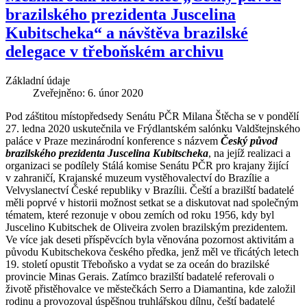
brazilského prezidenta Juscelina
Kubitscheka“ a návštěva brazilské
delegace v třeboňském archivu
Základní údaje
Zveřejněno: 6. únor 2020
Pod záštitou místopředsedy Senátu PČR Milana Štěcha se v pondělí
27. ledna 2020 uskutečnila ve Frýdlantském salónku Valdštejnského
paláce v Praze mezinárodní konference s názvem
Český původ
brazilského prezidenta Juscelina Kubitscheka
, na jejíž realizaci a
organizaci se podílely Stálá komise Senátu PČR pro krajany žijící
v zahraničí, Krajanské muzeum vystěhovalectví do Brazílie a
Velvyslanectví České republiky v Brazílii. Čeští a brazilští badatelé
měli poprvé v historii možnost setkat se a diskutovat nad společným
tématem, které rezonuje v obou zemích od roku 1956, kdy byl
Juscelino Kubitschek de Oliveira zvolen brazilským prezidentem.
Ve více jak deseti příspěvcích byla věnována pozornost aktivitám a
původu Kubitschekova českého předka, jenž měl ve třicátých letech
19. století opustit Třeboňsko a vydat se za oceán do brazilské
provincie Minas Gerais. Zatímco brazilští badatelé referovali o
životě přistěhovalce ve městečkách Serro a Diamantina, kde založil
rodinu a provozoval úspěšnou truhlářskou dílnu, čeští badatelé