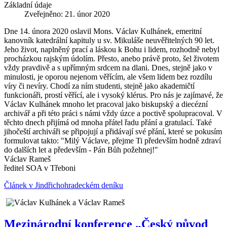
Základní údaje
Zveřejněno: 21. únor 2020
Dne 14. února 2020 oslavil Mons. Václav Kulhánek, emeritní
kanovník katedrální kapituly u sv. Mikuláše neuvěřitelných 90 let.
Jeho život, naplněný prací a láskou k Bohu i lidem, rozhodně nebyl
procházkou rajským údolím. Přesto, anebo právě proto, šel životem
vždy pravdivě a s upřímným srdcem na dlani. Dnes, stejně jako v
minulosti, je oporou nejenom věřícím, ale všem lidem bez rozdílu
víry či nevíry. Chodí za ním studenti, stejně jako akademičtí
funkcionáři, prostí věřící, ale i vysoký klérus. Pro nás je zajímavé, že
Václav Kulhánek mnoho let pracoval jako biskupský a diecézní
archivář a při této práci s námi vždy úzce a poctivě spolupracoval. V
těchto dnech přijímá od mnoha přátel řadu přání a gratulací. Také
jihočeští archiváři se připojují a přidávají své přání, které se pokusím
formulovat takto: "Milý Václave, přejme Ti především hodně zdraví
do dalších let a především - Pán Bůh požehnej!"
Václav Rameš
ředitel SOA v Třeboni
Článek v Jindřichohradeckém deníku
Mezinárodní konference „Český původ