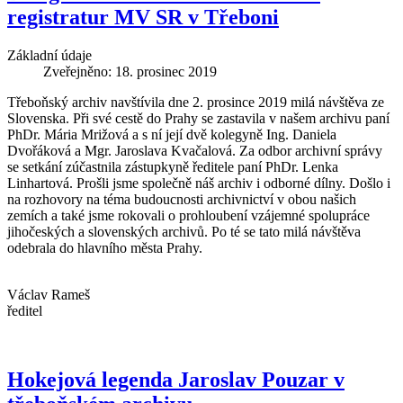
registratur MV SR v Třeboni
Základní údaje
Zveřejněno: 18. prosinec 2019
Třeboňský archiv navštívila dne 2. prosince 2019 milá návštěva ze
Slovenska. Při své cestě do Prahy se zastavila v našem archivu paní
PhDr. Mária Mrižová a s ní její dvě kolegyně Ing. Daniela
Dvořáková a Mgr. Jaroslava Kvačalová. Za odbor archivní správy
se setkání zúčastnila zástupkyně ředitele paní PhDr. Lenka
Linhartová. Prošli jsme společně náš archiv i odborné dílny. Došlo i
na rozhovory na téma budoucnosti archivnictví v obou našich
zemích a také jsme rokovali o prohloubení vzájemné spolupráce
jihočeských a slovenských archivů. Po té se tato milá návštěva
odebrala do hlavního města Prahy.
Václav Rameš
ředitel
Hokejová legenda Jaroslav Pouzar v