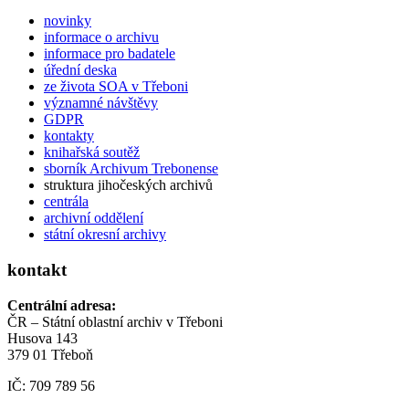
novinky
informace o archivu
informace pro badatele
úřední deska
ze života SOA v Třeboni
významné návštěvy
GDPR
kontakty
knihařská soutěž
sborník Archivum Trebonense
struktura jihočeských archivů
centrála
archivní oddělení
státní okresní archivy
kontakt
Centrální adresa:
ČR – Státní oblastní archiv v Třeboni
Husova 143
379 01 Třeboň
IČ: 709 789 56