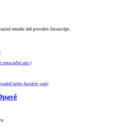
razení musíte mít povolen Javascript.
y
h zmocnění atp.)
ovodně nebo havárie vody
 Opavě