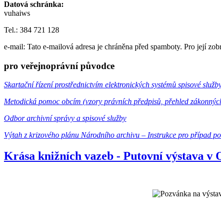
Datová schránka:
vuhaiws
Tel.: 384 721 128
e-mail:
Tato e-mailová adresa je chráněna před spamboty. Pro její zob
pro veřejnoprávní původce
Skartační řízení prostřednictvím elektronických systémů spisové služb
Metodická pomoc obcím (vzory právních předpisů, přehled zákonnýc
Odbor archivní správy a spisové služby
Výtah z krizového plánu Národního archivu – Instrukce pro případ p
Krása knižních vazeb - Putovní výstava v