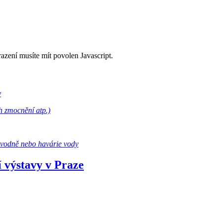
razení musíte mít povolen Javascript.
y
h zmocnění atp.)
ovodně nebo havárie vody
í výstavy v Praze