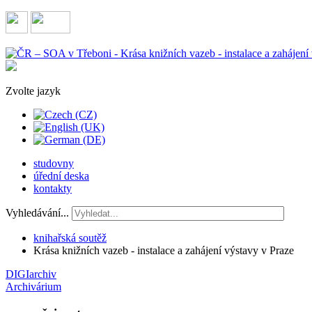
Zvolte jazyk
studovny
úřední deska
kontakty
Vyhledávání...
knihařská soutěž
Krása knižních vazeb - instalace a zahájení výstavy v Praze
DIGIarchiv
Archivárium