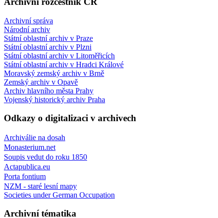
Archivní rozcestník ČR
Archivní správa
Národní archiv
Státní oblastní archiv v Praze
Státní oblastní archiv v Plzni
Státní oblastní archiv v Litoměřicích
Státní oblastní archiv v Hradci Králové
Moravský zemský archiv v Brně
Zemský archiv v Opavě
Archiv hlavního města Prahy
Vojenský historický archiv Praha
Odkazy o digitalizaci v archivech
Archiválie na dosah
Monasterium.net
Soupis vedut do roku 1850
Actapublica.eu
Porta fontium
NZM - staré lesní mapy
Societies under German Occupation
Archivní tématika