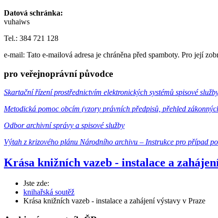
Datová schránka:
vuhaiws
Tel.: 384 721 128
e-mail:
Tato e-mailová adresa je chráněna před spamboty. Pro její zob
pro veřejnoprávní původce
Skartační řízení prostřednictvím elektronických systémů spisové služb
Metodická pomoc obcím (vzory právních předpisů, přehled zákonnýc
Odbor archivní správy a spisové služby
Výtah z krizového plánu Národního archivu – Instrukce pro případ p
Krása knižních vazeb - instalace a zahájen
Jste zde:
knihařská soutěž
Krása knižních vazeb - instalace a zahájení výstavy v Praze