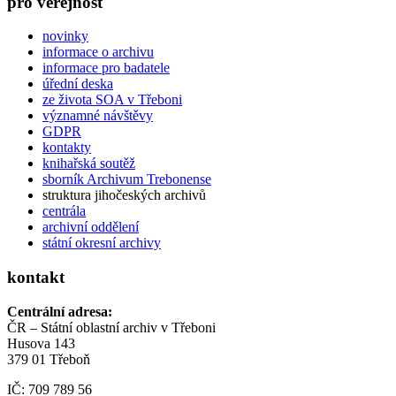
pro veřejnost
novinky
informace o archivu
informace pro badatele
úřední deska
ze života SOA v Třeboni
významné návštěvy
GDPR
kontakty
knihařská soutěž
sborník Archivum Trebonense
struktura jihočeských archivů
centrála
archivní oddělení
státní okresní archivy
kontakt
Centrální adresa:
ČR – Státní oblastní archiv v Třeboni
Husova 143
379 01 Třeboň
IČ: 709 789 56