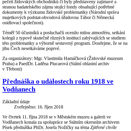
pečetí židovských obchodníků či byly představeny zajímavé a
stranou badatelského zájmu stojící fondy obsahující potřebné
dokumenty k výzkumu židovské problematiky (Národní správa
majetkových podstat-obvodová úřadovna Tábor či Německá
osidlovací společnost).
Téměř 50 účastníků a posluchačů ocenilo milou atmosféru, setkání
kolegů z typově skutečně různých institucí zabývajících se studiem
této problematiky a výborně sestavený program. Doufejme, že se na
jihu Čech nesetkáváme poprvé.
Za organizátory: Mgr. Vlastimila Hamáčková (Židovské muzeum
Praha) a PaedDr. Laděna Plucarová (Státní oblastní archiv
v Třeboni)
Přednáška o událostech roku 1918 ve
Vodňanech
Základní údaje
Zveřejněno: 16. říjen 2018
Ve čtvrtek 11. října 2018 se v Městském muzeu a galerii ve
Vodňanech konala za spolupráce se Státním okresním archivem
Písek přednáška PhDr. Josefa Nožičky na téma
Zjitřené chvíle