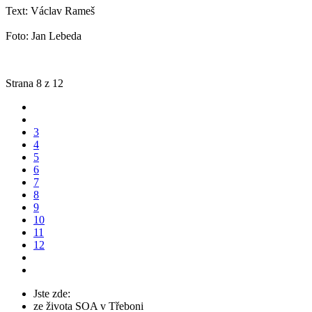
Text: Václav Rameš
Foto: Jan Lebeda
Strana 8 z 12
3
4
5
6
7
8
9
10
11
12
Jste zde:
ze života SOA v Třeboni