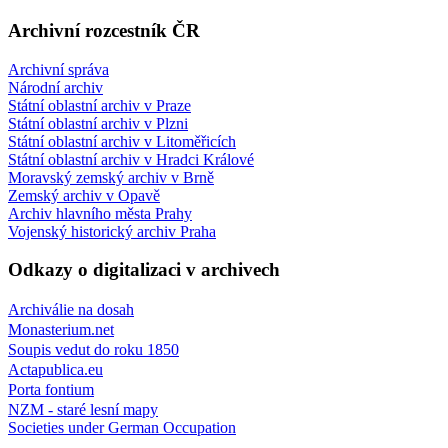
Archivní rozcestník ČR
Archivní správa
Národní archiv
Státní oblastní archiv v Praze
Státní oblastní archiv v Plzni
Státní oblastní archiv v Litoměřicích
Státní oblastní archiv v Hradci Králové
Moravský zemský archiv v Brně
Zemský archiv v Opavě
Archiv hlavního města Prahy
Vojenský historický archiv Praha
Odkazy o digitalizaci v archivech
Archiválie na dosah
Monasterium.net
Soupis vedut do roku 1850
Actapublica.eu
Porta fontium
NZM - staré lesní mapy
Societies under German Occupation