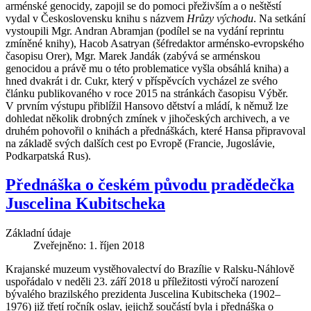
arménské genocidy, zapojil se do pomoci přeživším a o neštěstí
vydal v Československu knihu s názvem
Hrůzy východu
. Na setkání
vystoupili Mgr. Andran Abramjan (podílel se na vydání reprintu
zmíněné knihy), Hacob Asatryan (šéfredaktor arménsko-evropského
časopisu Orer), Mgr. Marek Jandák (zabývá se arménskou
genocidou a právě mu o této problematice vyšla obsáhlá kniha) a
hned dvakrát i dr. Cukr, který v příspěvcích vycházel ze svého
článku publikovaného v roce 2015 na stránkách časopisu Výběr.
V prvním výstupu přiblížil Hansovo dětství a mládí, k němuž lze
dohledat několik drobných zmínek v jihočeských archivech, a ve
druhém pohovořil o knihách a přednáškách, které Hansa připravoval
na základě svých dalších cest po Evropě (Francie, Jugoslávie,
Podkarpatská Rus).
Přednáška o českém původu pradědečka
Juscelina Kubitscheka
Základní údaje
Zveřejněno: 1. říjen 2018
Krajanské muzeum vystěhovalectví do Brazílie v Ralsku-Náhlově
uspořádalo v neděli 23. září 2018 u příležitosti výročí narození
bývalého brazilského prezidenta Juscelina Kubitscheka (1902–
1976) již třetí ročník oslav, jejichž součástí byla i přednáška o