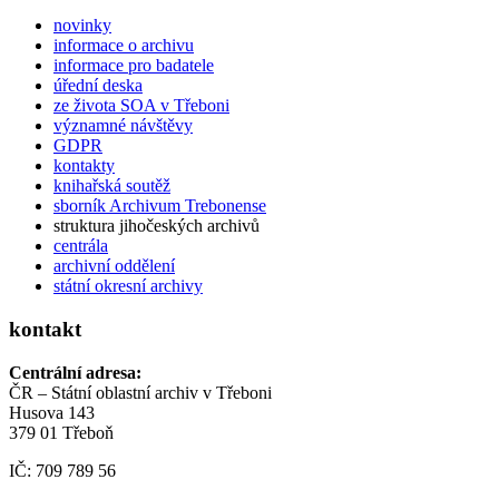
novinky
informace o archivu
informace pro badatele
úřední deska
ze života SOA v Třeboni
významné návštěvy
GDPR
kontakty
knihařská soutěž
sborník Archivum Trebonense
struktura jihočeských archivů
centrála
archivní oddělení
státní okresní archivy
kontakt
Centrální adresa:
ČR – Státní oblastní archiv v Třeboni
Husova 143
379 01 Třeboň
IČ: 709 789 56