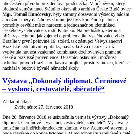
jihočeském původu prezidentova pradědečka. V příspěvku, který
přednesl zaměstnanec Státního okresního archivu České Budějovice
Mgr. Tomáš Hunčovský
, byly shrnuty dosavadní výsledky bádání
a možné směry dalšího výzkumu, jež by s konečnou platností
pomohly osvětlit místo narození a jednoznačnou identifikaci
českého vystěhovalce z rodu Kubíčků. Na přednášku, kterou si
přišli vyslechnout jak zájemci o problematiku vystěhovalectví do
Brazílie v první polovině 19. století, tak zástupci Velvyslanectví
Brazilské federativní republiky, navázala živá diskuze, z níž
vyplynula nutnost vzájemné kombinace dochovaných pramenů
české a brazilské provenience. Účastníci oslav měli možnost
ochutnat pravou brazilskou kávu a projít si prostory muzea, které se
nachází v budově bývalé německé školy.
Výstava „Dokonalý diplomat. Černínové
– vyslanci, cestovatelé, sběratelé“
Základní údaje
Zveřejněno: 27. červenec 2018
Dne 20. července 2018 se uskutečnila vernisáž výstavy „Dokonalý
diplomat. Černínové – vyslanci, cestovatelé, sběratelé“. Výstava je
umístěna na jindřichohradeckém zámku, v tzv. Adamově stavení a
bude otevřena do konce listopadu. Mimo exponáty zapůjčené z celé