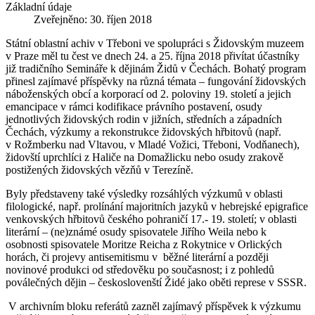
Základní údaje
Zveřejněno: 30. říjen 2018
Státní oblastní achiv v Třeboni ve spolupráci s Židovským muzeem
v Praze měl tu čest ve dnech 24. a 25. října 2018 přivítat účastníky
již tradičního Semináře k dějinám Židů v Čechách. Bohatý program
přinesl zajímavé příspěvky na různá témata – fungování židovských
náboženských obcí a korporací od 2. poloviny 19. století a jejich
emancipace v rámci kodifikace právního postavení, osudy
jednotlivých židovských rodin v jižních, středních a západních
Čechách, výzkumy a rekonstrukce židovských hřbitovů (např.
v Rožmberku nad Vltavou, v Mladé Vožici, Třeboni, Vodňanech),
židovští uprchlíci z Haliče na Domažlicku nebo osudy zrakově
postižených židovských vězňů v Terezíně.
Byly představeny také výsledky rozsáhlých výzkumů v oblasti
filologické, např. prolínání majoritních jazyků v hebrejské epigrafice
venkovských hřbitovů českého pohraničí 17.- 19. století; v oblasti
literární – (ne)známé osudy spisovatele Jiřího Weila nebo k
osobnosti spisovatele Moritze Reicha z Rokytnice v Orlických
horách, či projevy antisemitismu v běžné literární a později
novinové produkci od středověku po současnost; i z pohledů
poválečných dějin – českoslovenští Židé jako oběti represe v SSSR.
V archivním bloku referátů zazněl zajímavý příspěvek k výzkumu