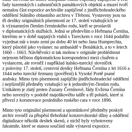
řady tuzemských i zahraničních památkových objektů a muzeí tvoří
nemalou část expozice archiválie zapůjčené z jindřichohradeckého
oddělení Státního oblastního archivu v Třeboni. Vystaveny jsou na
tři desítky originálních písemností ze 17. století vztahujících se
k významným členům černínského rodu, kteří se proslavili
v diplomatických službách. Jedná se především o Heřmana Černína,
kterému se v době napjatých vtahů s Tureckem v roce 1644 podařilo
vyjednat mír s touto zemí po dobu 40 let nebo Jana Humprechta,
který působil jako vyslanec na ambasádě v Benátkách, a to v letech
1660 – 1663. Návštěvníci si tak mohou v originále prohlédnout
nejenom běžnou diplomatickou korespondenci mezi císařem a
vyslancem, ale rovněž i například italsko-turecký slovníček
z poloviny 17. století, cestovní deníky Heřmana Černína z let 1616 a
1644 nebo turecké fermany (pověření) k Vysoké Portě psané
arabsky. Mimo tyto písemnosti zapůjčilo jindřichohradecké oddělení
i nejrůznější předměty vztahující se k jednotlivým členům rodu.
Unikátem je zlatý prsten Zuzany Černínové, řády Evžena Černína
nebo suvenýry v podobě majolikového talíře a tří pohárů, které si
přivezl z korunovace posledního ruského cara v roce 1896.
Mimo tyto originální písemnosti a upomínkové předměty poskytl
archiv rovněž za přispění třeboňské konzervátorské dílny a oddělení
digitalizace několik desítek skenů, z nichž byly vyhotoveny
faksimile, které se stanou součástí stále výstavní expozice.