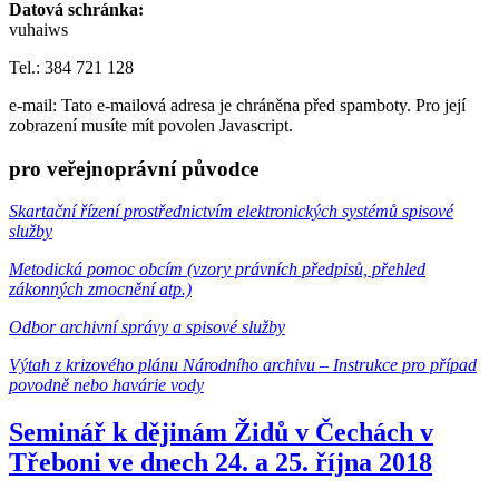
Datová schránka:
vuhaiws
Tel.: 384 721 128
e-mail:
Tato e-mailová adresa je chráněna před spamboty. Pro její
zobrazení musíte mít povolen Javascript.
pro veřejnoprávní původce
Skartační řízení prostřednictvím elektronických systémů spisové
služby
Metodická pomoc obcím (vzory právních předpisů, přehled
zákonných zmocnění atp.)
Odbor archivní správy a spisové služby
Výtah z krizového plánu Národního archivu – Instrukce pro případ
povodně nebo havárie vody
Seminář k dějinám Židů v Čechách v
Třeboni ve dnech 24. a 25. října 2018