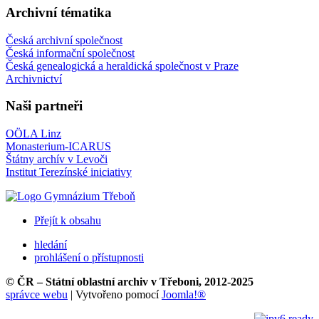
Archivní tématika
Česká archivní společnost
Česká informační společnost
Česká genealogická a heraldická společnost v Praze
Archivnictví
Naši partneři
OÖLA Linz
Monasterium-ICARUS
Štátny archív v Levoči
Institut Terezínské iniciativy
Přejít k obsahu
hledání
prohlášení o přístupnosti
© ČR – Státní oblastní archiv v Třeboni, 2012-2025
správce webu
| Vytvořeno pomocí
Joomla!®