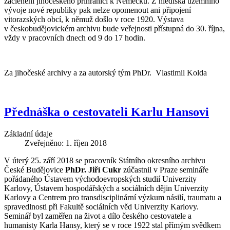
začlenění jihočeského příhraničí k Německu. Z hlediska územního
vývoje nové republiky pak nelze opomenout ani připojení
vitorazských obcí, k němuž došlo v roce 1920. Výstava
v českobudějovickém archivu bude veřejnosti přístupná do 30. října,
vždy v pracovních dnech od 9 do 17 hodin.
Za jihočeské archivy a za autorský tým PhDr. Vlastimil Kolda
Přednáška o cestovateli Karlu Hansovi
Základní údaje
Zveřejněno: 1. říjen 2018
V úterý 25. září 2018 se pracovník Státního okresního archivu
České Budějovice
PhDr. Jiří Cukr
zúčastnil v Praze semináře
pořádaného Ústavem východoevropských studií Univerzity
Karlovy, Ústavem hospodářských a sociálních dějin Univerzity
Karlovy a Centrem pro transdisciplinární výzkum násilí, traumatu a
spravedlnosti při Fakultě sociálních věd Univerzity Karlovy.
Seminář byl zaměřen na život a dílo českého cestovatele a
humanisty Karla Hansy, který se v roce 1922 stal přímým svědkem