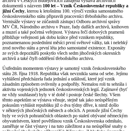
archivu v Českých Budějovicích zahájena výstava archivních
dokumentů s názvem
100 let – Vznik Československé republiky a
jižní Čechy
, kterou k letošnímu 100. výročí vzniku samostatného
československého státu připravili pracovníci třeboňského archivu.
Vernisáže výstavy se zúčastnili zástupci Odboru archivní správy
MV ČR, Národního archivu v Praze, řady dalších archivů, knihoven
a muzeí a také početná veřejnost. Výstava řečí dobových pramenů
přibližuje veřejnosti jak dobu krátce před vznikem republiky,
poznamenanou posledními měsíci první světové války, tak i nelehký
zrod nového státu a první léta jeho samostatné existence. Exponáty
ze svých depozitářů poskytlo všech sedm jihočeských okresních
archivů a také čtyři oddělení třeboňského archivu.
Ústředním momentem výstavy je samotný vznik československého
státu 28. října 1918. Republika však nevznikla sama od sebe. Jejímu
vyhlášení předcházela řada jednání a událostí, které její vznik
zásadním způsobem ovlivnily a podpořily. Nemalou roli tu sehrála i
aktivita vojenských jednotek československých legií. Zajímavé (byť
ne vždy souhlasné) byly v té době i postoje české šlechty. Všem
těmto aspektům se výstava věnuje, stejně tak jako neúspěšným
pokusům vyhlásit republiku již o dva týdny dříve, k nimž došlo
v některých jihočeských městech a obcích. A protože jižní Čechy
byly ve svých pohraničních oblastech po staletí obývané německým
obyvatelstvem, které povětšinou vznik Československa odmítalo,
zaměřuje se část výstavy i na tuto záležitost a na neúspěšné snahy o