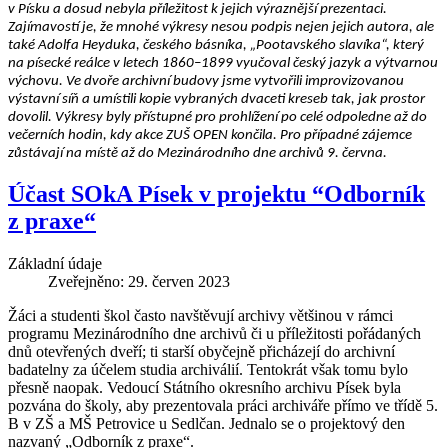
v Písku a dosud nebyla příležitost k jejich výraznější prezentaci.
Zajímavostí je, že mnohé výkresy nesou podpis nejen jejich autora, ale
také Adolfa Heyduka, českého básníka, „Pootavského slavíka“, který
na písecké reálce v letech 1860–1899 vyučoval český jazyk a výtvarnou
výchovu. Ve dvoře archivní budovy jsme vytvořili improvizovanou
výstavní síň a umístili kopie vybraných dvaceti kreseb tak, jak prostor
dovolil. Výkresy byly přístupné pro prohlížení po celé odpoledne až do
večerních hodin, kdy akce ZUŠ OPEN končila. Pro případné zájemce
zůstávají na místě až do Mezinárodního dne archivů 9. června.
Účast SOkA Písek v projektu “Odborník
z praxe“
Základní údaje
Zveřejněno: 29. červen 2023
Žáci a studenti škol často navštěvují archivy většinou v rámci
programu Mezinárodního dne archivů či u příležitosti pořádaných
dnů otevřených dveří; ti starší obyčejně přicházejí do archivní
badatelny za účelem studia archiválií. Tentokrát však tomu bylo
přesně naopak. Vedoucí Státního okresního archivu Písek byla
pozvána do školy, aby prezentovala práci archiváře přímo ve třídě 5.
B v ZŠ a MŠ Petrovice u Sedlčan. Jednalo se o projektový den
nazvaný „Odborník z praxe“.