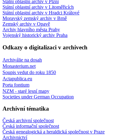
Státní oblastní archiv v Plzni
Státní oblastní archiv v Litoměřicích
Státní oblastní archiv v Hradci Králové
Moravský zemský archiv v Brně
Zemský archiv v Opavě
Archiv hlavního města Prahy
Vojenský historický archiv Praha
Odkazy o digitalizaci v archivech
Archiválie na dosah
Monasterium.net
Soupis vedut do roku 1850
Actapublica.eu
Porta fontium
NZM - staré lesní mapy
Societies under German Occupation
Archivní tématika
Česká archivní společnost
Česká informační společnost
Česká genealogická a heraldická společnost v Praze
Archivnictví