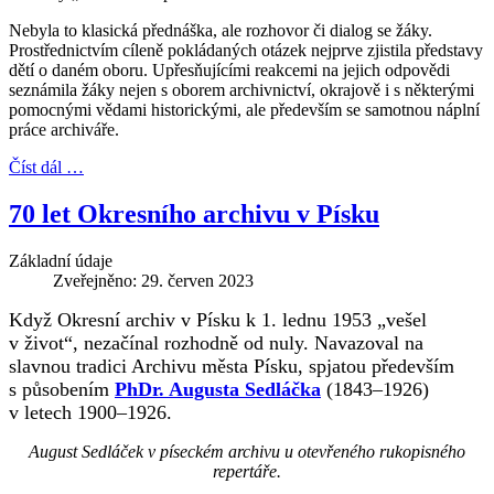
Nebyla to klasická přednáška, ale rozhovor či dialog se žáky.
Prostřednictvím cíleně pokládaných otázek nejprve zjistila představy
dětí o daném oboru. Upřesňujícími reakcemi na jejich odpovědi
seznámila žáky nejen s oborem archivnictví, okrajově i s některými
pomocnými vědami historickými, ale především se samotnou náplní
práce archiváře.
Číst dál …
70 let Okresního archivu v Písku
Základní údaje
Zveřejněno: 29. červen 2023
Když Okresní archiv v Písku k 1. lednu 1953 „vešel
v život“, nezačínal rozhodně od nuly. Navazoval na
slavnou tradici Archivu města Písku, spjatou především
s působením
PhDr. Augusta Sedláčka
(1843–1926)
v letech 1900–1926.
August Sedláček v píseckém archivu u otevřeného rukopisného
repertáře.