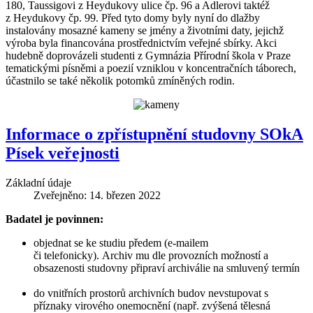
180, Taussigovi z Heydukovy ulice čp. 96 a Adlerovi taktéž
z Heydukovy čp. 99. Před tyto domy byly nyní do dlažby
instalovány mosazné kameny se jmény a životními daty, jejichž
výroba byla financována prostřednictvím veřejné sbírky. Akci
hudebně doprovázeli studenti z Gymnázia Přírodní škola v Praze
tematickými písněmi a poezií vzniklou v koncentračních táborech,
účastnilo se také několik potomků zmíněných rodin.
Informace o zpřístupnění studovny SOkA
Písek veřejnosti
Základní údaje
Zveřejněno: 14. březen 2022
Badatel je povinnen:
objednat se ke studiu předem (e-mailem
či telefonicky). Archiv mu dle provozních možností a
obsazenosti studovny připraví archiválie na smluvený termín
do vnitřních prostorů archivních budov nevstupovat s
příznaky virového onemocnění (např. zvýšená tělesná