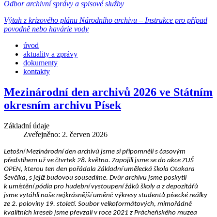
Odbor archivní správy a spisové služby
Výtah z krizového plánu Národního archivu – Instrukce pro případ
povodně nebo havárie vody
úvod
aktuality a zprávy
dokumenty
kontakty
Mezinárodní den archivů 2026 ve Státním
okresním archivu Písek
Základní údaje
Zveřejněno: 2. červen 2026
Letošní Mezinárodní den archivů jsme si připomněli s časovým
předstihem už ve čtvrtek 28. května. Zapojili jsme se do akce ZUŠ
OPEN, kterou ten den pořádala Základní umělecká škola Otakara
Ševčíka, s jejíž budovou sousedíme. Dvůr archivu jsme poskytli
k umístění pódia pro hudební vystoupení žáků školy a z depozitářů
jsme vytáhli naše nejkrásnější umění: výkresy studentů písecké reálky
ze 2. poloviny 19. století. Soubor velkoformátových, mimořádně
kvalitních kreseb jsme převzali v roce 2021 z Prácheňského muzea