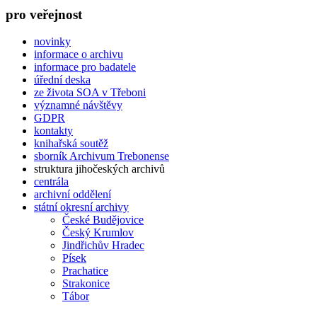
pro veřejnost
novinky
informace o archivu
informace pro badatele
úřední deska
ze života SOA v Třeboni
významné návštěvy
GDPR
kontakty
knihařská soutěž
sborník Archivum Trebonense
struktura jihočeských archivů
centrála
archivní oddělení
státní okresní archivy
České Budějovice
Český Krumlov
Jindřichův Hradec
Písek
Prachatice
Strakonice
Tábor