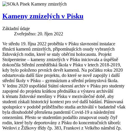
Kameny zmizelých v Písku
Základní údaje
Zveřejněno: 20. říjen 2022
Ve středu 19. října 2022 proběhla v Písku slavnostní instalace
třinácti kamenů zmizelých, připomínajících osudy vybraných
židovských rodin, které se staly oběťmi holocaustu. Projekt
Stolpersteine – kameny zmizelých v Písku iniciovala a úspěšně
dokončila Střední zemědělská škola v Písku v letech 2018-2019,
kdy bylo položeno prvních devět kamenů. Na počátku roku 2020
odstartovala další fáze projektu, do které se nově zapojily i další
střední školy v Písku – gymnázium a střední průmyslová škola.
V lednu 2020 uspořádal Státní okresní archiv v Písku pro studenty
zapojené do projektu krátkou přednášku a výstavu archiválií
k tématu židovské menšiny v Písku v meziválečné době, aby
studenti získali historický kontext pro své další bádání. Plánovaná
spolupráce v podobě průběžného studia archiválií v badatelně však
byla dlouhodobě přerušena pandemií Covid-19 a následnými
omezeními. Přesto se studentům podařilo zmapovat osudy čtyř
rodin, které byly deportovány z Písku do koncentračních táborů:
Weilovi z Žižkovy třídy čp. 383, Frankovi z Velkého náměstí čp.