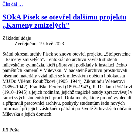
Číst dál …
SOkA Písek se otevřel dalšímu projektu
„Kameny zmizelých"
Základní údaje
Zveřejněno: 19. kvě 2023
Státní okresní archiv Písek se znovu otevřel projektu „Stolpersteine
– kameny zmizelých". Tentokrát do archivu zavítali studenti
milevského gymnázia, kteří připravují podklady k instalaci těchto
pamětních kamenů v Milevsku. V badatelně archivu prostudovali
písemné materiály vztahující se k milevským obětem holokaustu
MUDr. Vilému Roubíčkovi (1905–1944), Zikmundu Wienerovi
(1886–1942), Františku Ferdovi (1895–1943), JUDr. Janu Polákovi
(1910–1945) a jejich rodinám, jejichž tragické osudy zpracovávají v
rámci svých studentských prací. Dokumenty, které pro ně vyhledali
a připravili pracovníci archivu, poskytly studentům řadu nových
informací při jejich záslužném pátrání po životě židovských občanů
Milevska a jejich domech.
Jiří Pešta