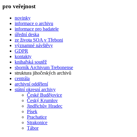
pro veřejnost
novinky
informace o archivu
informace pro badatele
úřední deska
ze života SOA v Třeboni
významné návštěvy
GDPR
kontakty
knihařská soutěž
sborník Archivum Trebonense
struktura jihočeských archivů
centrála
archivní oddělení
státní okresní archivy
České Budějovice
Český Krumlov
Jindřichův Hradec
Písek
Prachatice
Strakonice
Tábor