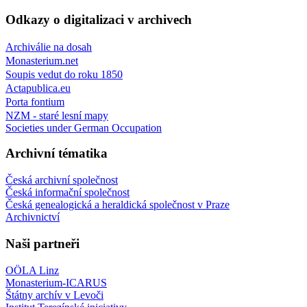
Odkazy o digitalizaci v archivech
Archiválie na dosah
Monasterium.net
Soupis vedut do roku 1850
Actapublica.eu
Porta fontium
NZM - staré lesní mapy
Societies under German Occupation
Archivní tématika
Česká archivní společnost
Česká informační společnost
Česká genealogická a heraldická společnost v Praze
Archivnictví
Naši partneři
OÖLA Linz
Monasterium-ICARUS
Štátny archív v Levoči