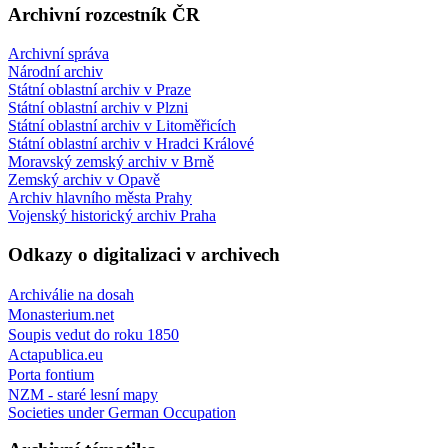
Archivní rozcestník ČR
Archivní správa
Národní archiv
Státní oblastní archiv v Praze
Státní oblastní archiv v Plzni
Státní oblastní archiv v Litoměřicích
Státní oblastní archiv v Hradci Králové
Moravský zemský archiv v Brně
Zemský archiv v Opavě
Archiv hlavního města Prahy
Vojenský historický archiv Praha
Odkazy o digitalizaci v archivech
Archiválie na dosah
Monasterium.net
Soupis vedut do roku 1850
Actapublica.eu
Porta fontium
NZM - staré lesní mapy
Societies under German Occupation