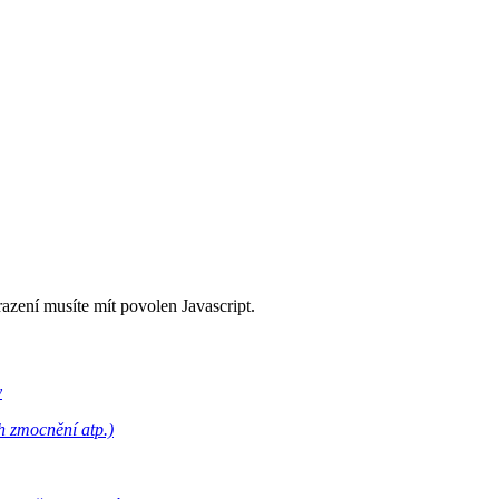
razení musíte mít povolen Javascript.
y
h zmocnění atp.)