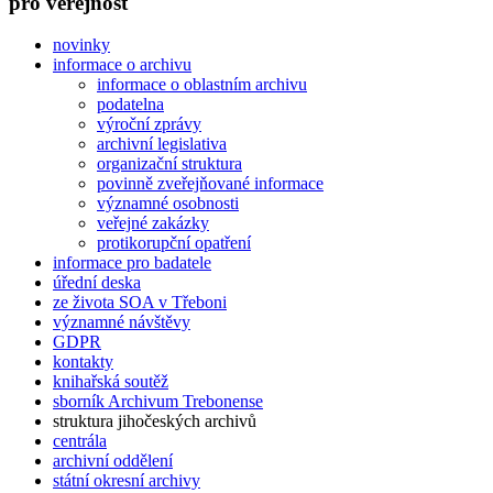
pro veřejnost
novinky
informace o archivu
informace o oblastním archivu
podatelna
výroční zprávy
archivní legislativa
organizační struktura
povinně zveřejňované informace
významné osobnosti
veřejné zakázky
protikorupční opatření
informace pro badatele
úřední deska
ze života SOA v Třeboni
významné návštěvy
GDPR
kontakty
knihařská soutěž
sborník Archivum Trebonense
struktura jihočeských archivů
centrála
archivní oddělení
státní okresní archivy