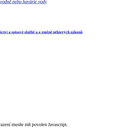
ovodně nebo havárie vody
ictví a spisové službě a o změně některých zákonů
razení musíte mít povolen Javascript.