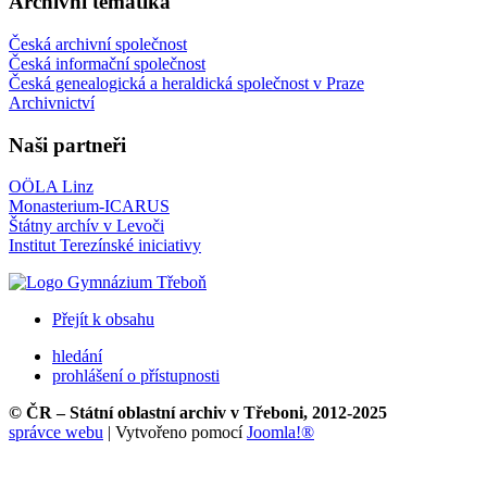
Archivní tématika
Česká archivní společnost
Česká informační společnost
Česká genealogická a heraldická společnost v Praze
Archivnictví
Naši partneři
OÖLA Linz
Monasterium-ICARUS
Štátny archív v Levoči
Institut Terezínské iniciativy
Přejít k obsahu
hledání
prohlášení o přístupnosti
© ČR – Státní oblastní archiv v Třeboni, 2012-2025
správce webu
| Vytvořeno pomocí
Joomla!®