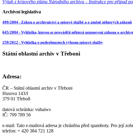
Výtah z krizového plánu Národního archivu – Instrukce pro případ p
Archivní legislativa
499/2004 - Zákon o archivnictví a spisové službě a o změně některých zákonů
645/2004 - Vyhláška, kterou se provádějí některá ustanovení zákona o archivn
259/2012 - Vyhláška o podrobnostech výkonu spisové služby
Státní oblastní archiv v Třeboni
Adresa:
ČR – Státní oblastní archiv v Třeboni
Husova 143/I
379 01 Třeboň
datová schránka: vuhaiws
IČ: 709 789 56
e-mail:
Tato e-mailová adresa je chráněna před spamboty. Pro její zob
telefon: + 420 384 721 128