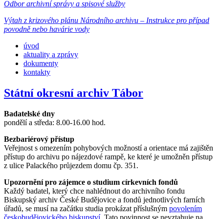
Odbor archivní správy a spisové služby
Výtah z krizového plánu Národního archivu – Instrukce pro případ
povodně nebo havárie vody
úvod
aktuality a zprávy
dokumenty
kontakty
Státní okresní archiv Tábor
Badatelské dny
pondělí a středa: 8.00-16.00 hod.
Bezbariérový přístup
Veřejnost s omezením pohybových možností a orientace má zajištěn
přístup do archivu po nájezdové rampě, ke které je umožněn přístup
z ulice Palackého průjezdem domu čp. 351.
Upozornění pro zájemce o studium církevních fondů
Každý badatel, který chce nahlédnout do archivního fondu
Biskupský archiv České Budějovice a fondů jednotlivých farních
úřadů, se musí na začátku studia prokázat příslušným
povolením
českobudějovického biskupství
. Tato povinnost se nevztahuje na