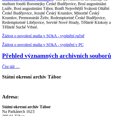
studium fondů Boromejky České Budějovice, Bosí augustiniáni
Lnáře, Bosí augustiniáni Tábor, Bratři Nejsvětější Svátosti Oltářní
České Budějovice, Jezuité Český Krumlov, Minorité Český
Krumlov, Premonstráti Želiv, Redemptoristé České Budějovice,
Redemptoristé Libějovice, Servité Nové Hrady, Těšitelé Klokoty a
Těšitelé Suché Vrbné.
Žádost o povolení studia v SOkA - vyplnění ručně
Žádost o povolení studia v SOkA - vyplnění v PC
Přehled významných archivních souborů
Číst dál …
Státní okresní archiv Tábor
Adresa:
Státní okresní archiv Tábor
Na Parkánech 1623