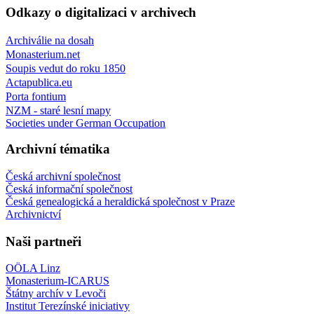
Odkazy o digitalizaci v archivech
Archiválie na dosah
Monasterium.net
Soupis vedut do roku 1850
Actapublica.eu
Porta fontium
NZM - staré lesní mapy
Societies under German Occupation
Archivní tématika
Česká archivní společnost
Česká informační společnost
Česká genealogická a heraldická společnost v Praze
Archivnictví
Naši partneři
OÖLA Linz
Monasterium-ICARUS
Štátny archív v Levoči
Institut Terezínské iniciativy