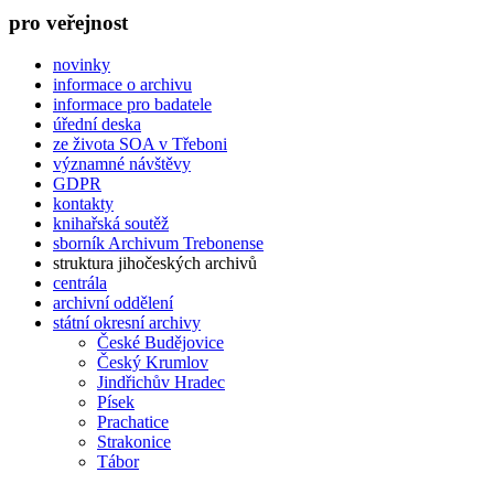
pro veřejnost
novinky
informace o archivu
informace pro badatele
úřední deska
ze života SOA v Třeboni
významné návštěvy
GDPR
kontakty
knihařská soutěž
sborník Archivum Trebonense
struktura jihočeských archivů
centrála
archivní oddělení
státní okresní archivy
České Budějovice
Český Krumlov
Jindřichův Hradec
Písek
Prachatice
Strakonice
Tábor