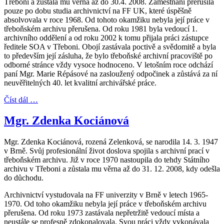
Třeboni a zůstala mu věrna až do 30.4. 2008. Zaměstnání přerušila
pouze po dobu studia archivnictví na FF UK, které úspěšně
absolvovala v roce 1968. Od tohoto okamžiku nebyla její práce v
třeboňském archivu přerušena. Od roku 1981 byla vedoucí 1.
archivního oddělení a od roku 2002 k tomu přijala práci zástupce
ředitele SOA v Třeboni. Obojí zastávala poctivě a svědomitě a byla
to především její zásluha, že bylo třeboňské archivní pracoviště po
odborné stránce vždy vysoce hodnoceno. V letošním roce odchází
paní Mgr. Marie Répásové na zasloužený odpočinek a zůstává za ní
neuvěřitelných 40. let kvalitní archivářské práce.
Číst dál …
Mgr. Zdenka Kociánová
Mgr. Zdenka Kociánová, rozená Zelenková, se narodila 14. 3. 1947
v Brně. Svůj profesionální život doslova spojila s archivní prací v
třeboňském archivu. Již v roce 1970 nastoupila do tehdy Státního
archivu v Třeboni a zůstala mu věrna až do 31. 12. 2008, kdy odešla
do důchodu.
Archivnictví vystudovala na FF univerzity v Brně v letech 1965-
1970. Od toho okamžiku nebyla její práce v třeboňském archivu
přerušena. Od roku 1973 zastávala nepřetržitě vedoucí místa a
neustále se profesně zdokonalovala. Svou práci vždy vykonávala