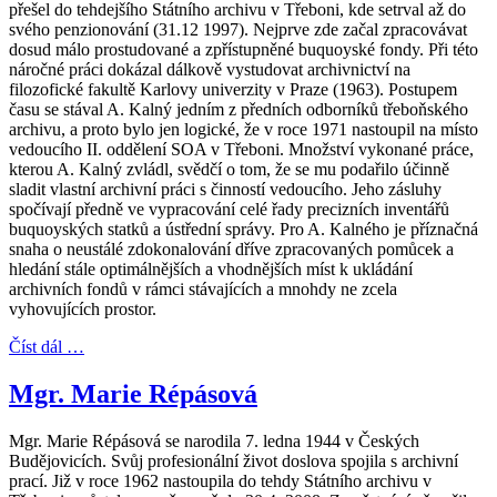
přešel do tehdejšího Státního archivu v Třeboni, kde setrval až do
svého penzionování (31.12 1997). Nejprve zde začal zpracovávat
dosud málo prostudované a zpřístupněné buquoyské fondy. Při této
náročné práci dokázal dálkově vystudovat archivnictví na
filozofické fakultě Karlovy univerzity v Praze (1963). Postupem
času se stával A. Kalný jedním z předních odborníků třeboňského
archivu, a proto bylo jen logické, že v roce 1971 nastoupil na místo
vedoucího II. oddělení SOA v Třeboni. Množství vykonané práce,
kterou A. Kalný zvládl, svědčí o tom, že se mu podařilo účinně
sladit vlastní archivní práci s činností vedoucího. Jeho zásluhy
spočívají předně ve vypracování celé řady precizních inventářů
buquoyských statků a ústřední správy. Pro A. Kalného je příznačná
snaha o neustálé zdokonalování dříve zpracovaných pomůcek a
hledání stále optimálnějších a vhodnějších míst k ukládání
archivních fondů v rámci stávajících a mnohdy ne zcela
vyhovujících prostor.
Číst dál …
Mgr. Marie Répásová
Mgr. Marie Répásová se narodila 7. ledna 1944 v Českých
Budějovicích. Svůj profesionální život doslova spojila s archivní
prací. Již v roce 1962 nastoupila do tehdy Státního archivu v