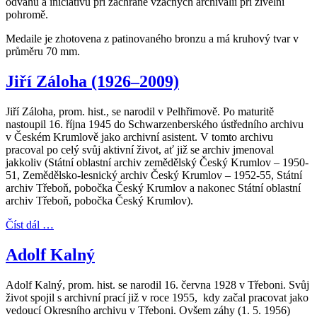
odvahu a iniciativu při záchraně vzácných archiválií při živelní
pohromě.
Medaile je zhotovena z patinovaného bronzu a má kruhový tvar v
průměru 70 mm.
Jiří Záloha (1926–2009)
Jiří Záloha, prom. hist., se narodil v Pelhřimově. Po maturitě
nastoupil 16. října 1945 do Schwarzenberského ústředního archivu
v Českém Krumlově jako archivní asistent. V tomto archivu
pracoval po celý svůj aktivní život, ať již se archiv jmenoval
jakkoliv (Státní oblastní archiv zemědělský Český Krumlov – 1950-
51, Zemědělsko-lesnický archiv Český Krumlov – 1952-55, Státní
archiv Třeboň, pobočka Český Krumlov a nakonec Státní oblastní
archiv Třeboň, pobočka Český Krumlov).
Číst dál …
Adolf Kalný
Adolf Kalný, prom. hist. se narodil 16. června 1928 v Třeboni. Svůj
život spojil s archivní prací již v roce 1955, kdy začal pracovat jako
vedoucí Okresního archivu v Třeboni. Ovšem záhy (1. 5. 1956)