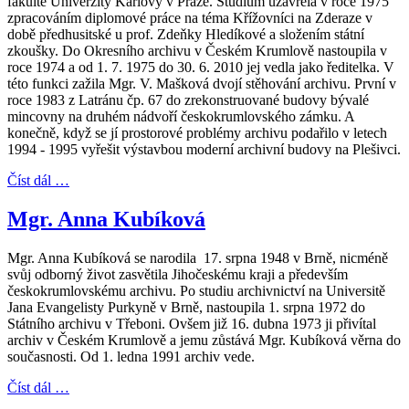
fakultě Univerzity Karlovy v Praze. Studium uzavřela v roce 1975
zpracováním diplomové práce na téma Křížovníci na Zderaze v
době předhusitské u prof. Zdeňky Hledíkové a složením státní
zkoušky. Do Okresního archivu v Českém Krumlově nastoupila v
roce 1974 a od 1. 7. 1975 do 30. 6. 2010 jej vedla jako ředitelka. V
této funkci zažila Mgr. V. Mašková dvojí stěhování archivu. První v
roce 1983 z Latránu čp. 67 do zrekonstruované budovy bývalé
mincovny na druhém nádvoří českokrumlovského zámku. A
konečně, když se jí prostorové problémy archivu podařilo v letech
1994 - 1995 vyřešit výstavbou moderní archivní budovy na Plešivci.
Číst dál …
Mgr. Anna Kubíková
Mgr. Anna Kubíková se narodila 17. srpna 1948 v Brně, nicméně
svůj odborný život zasvětila Jihočeskému kraji a především
českokrumlovskému archivu. Po studiu archivnictví na Universitě
Jana Evangelisty Purkyně v Brně, nastoupila 1. srpna 1972 do
Státního archivu v Třeboni. Ovšem již 16. dubna 1973 ji přivítal
archiv v Českém Krumlově a jemu zůstává Mgr. Kubíková věrna do
současnosti. Od 1. ledna 1991 archiv vede.
Číst dál …