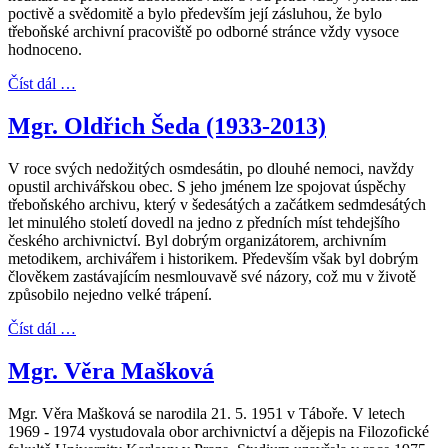
poctivě a svědomitě a bylo především její zásluhou, že bylo
třeboňské archivní pracoviště po odborné stránce vždy vysoce
hodnoceno.
Číst dál …
Mgr. Oldřich Šeda (1933-2013)
V roce svých nedožitých osmdesátin, po dlouhé nemoci, navždy
opustil archivářskou obec. S jeho jménem lze spojovat úspěchy
třeboňského archivu, který v šedesátých a začátkem sedmdesátých
let minulého století dovedl na jedno z předních míst tehdejšího
českého archivnictví. Byl dobrým organizátorem, archivním
metodikem, archivářem i historikem. Především však byl dobrým
člověkem zastávajícím nesmlouvavě své názory, což mu v životě
způsobilo nejedno velké trápení.
Číst dál …
Mgr. Věra Mašková
Mgr. Věra Mašková se narodila 21. 5. 1951 v Táboře. V letech
1969 - 1974 vystudovala obor archivnictví a dějepis na Filozofické