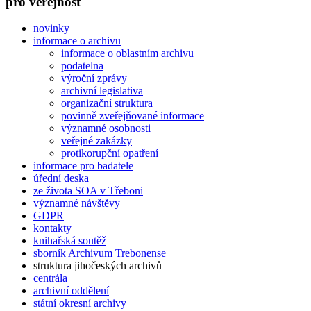
pro veřejnost
novinky
informace o archivu
informace o oblastním archivu
podatelna
výroční zprávy
archivní legislativa
organizační struktura
povinně zveřejňované informace
významné osobnosti
veřejné zakázky
protikorupční opatření
informace pro badatele
úřední deska
ze života SOA v Třeboni
významné návštěvy
GDPR
kontakty
knihařská soutěž
sborník Archivum Trebonense
struktura jihočeských archivů
centrála
archivní oddělení
státní okresní archivy