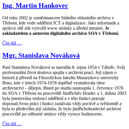
Ing. Martin Hankovec
Od roku 2002 je zaměstnancem Státního oblastního archivu v
Třeboni, kde vede oddělení ICT a digitalizace. Jako informatik a
správce sítě zde vytvořil www stránky a úřední intranet.
Je
zakladatelem a autorem digitálního archivu SOA v Třeboni.
Číst dál …
Mgr. Stanislava Nováková
Paní Stanislava Nováková se narodila 8. srpna 1954 v Táboře. Svůj
profesionální život doslova spojila s archivní prací. Její zájem o
historii ji přivedl na Filozofickou fakultu Masarykovy univerzity
Brno, kde v letech 1974-1978 úspěšně vystudovala obor
archivnictví – dějepis. Ihned po studiu nastoupila 1. července 1978
do SOA v Třeboni na pracoviště Jindřichův Hradec a 1. dubna 2003
byla jmenována vedoucí oddělení a v této funkci pracuje
doposud.Svou práci i funkci zastávala vždy poctivě a svědomitě a
byla to především její zásluha, že bylo jindřichohradecké archivní
pracoviště po odborné stránce vždy vysoce hodnoceno.
Číst dál …