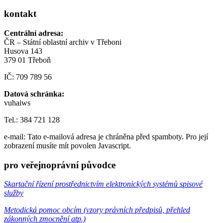
kontakt
Centrální adresa:
ČR – Státní oblastní archiv v Třeboni
Husova 143
379 01 Třeboň
IČ: 709 789 56
Datová schránka:
vuhaiws
Tel.: 384 721 128
e-mail:
Tato e-mailová adresa je chráněna před spamboty. Pro její
zobrazení musíte mít povolen Javascript.
pro veřejnoprávní původce
Skartační řízení prostřednictvím elektronických systémů spisové
služby
Metodická pomoc obcím (vzory právních předpisů, přehled
zákonných zmocnění atp.)