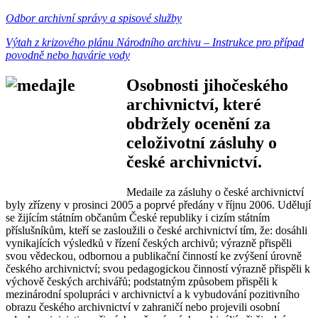
Odbor archivní správy a spisové služby
Výtah z krizového plánu Národního archivu – Instrukce pro případ
povodně nebo havárie vody
Osobnosti jihočeského
archivnictví, které
obdržely ocenění za
celoživotní zásluhy o
české archivnictví.
Medaile za zásluhy o české archivnictví
byly zřízeny v prosinci 2005 a poprvé předány v říjnu 2006. Udělují
se žijícím státním občanům České republiky i cizím státním
příslušníkům, kteří se zasloužili o české archivnictví tím, že: dosáhli
vynikajících výsledků v řízení českých archivů; výrazně přispěli
svou vědeckou, odbornou a publikační činností ke zvýšení úrovně
českého archivnictví; svou pedagogickou činností výrazně přispěli k
výchově českých archivářů; podstatným způsobem přispěli k
mezinárodní spolupráci v archivnictví a k vybudování pozitivního
obrazu českého archivnictví v zahraničí nebo projevili osobní