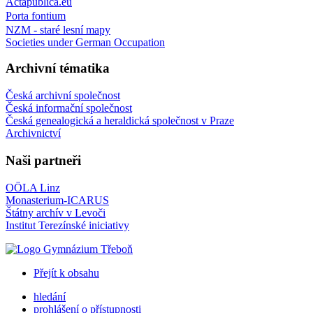
Actapublica.eu
Porta fontium
NZM - staré lesní mapy
Societies under German Occupation
Archivní tématika
Česká archivní společnost
Česká informační společnost
Česká genealogická a heraldická společnost v Praze
Archivnictví
Naši partneři
OÖLA Linz
Monasterium-ICARUS
Štátny archív v Levoči
Institut Terezínské iniciativy
Přejít k obsahu
hledání
prohlášení o přístupnosti