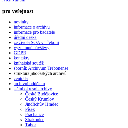
pro veřejnost
novinky
informace o archivu
informace pro badatele
úřední deska
ze života SOA v Třeboni
významné návštěvy
GDPR
kontakty
knihařská soutěž
sborník Archivum Trebonense
struktura jihočeských archivů
centrála
archivní oddělení
státní okresní archivy
České Budějovice
Český Krumlov
Jindřichův Hradec
Písek
Prachatice
Strakonice
Tábor