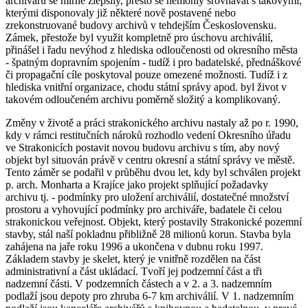
archivářů se mírně zlepšily, přesto se nemohly srovnávat s takovými,
kterými disponovaly již některé nově postavené nebo
zrekonstruované budovy archivů v tehdejším Československu.
Zámek, přestože byl využit kompletně pro úschovu archiválií,
přinášel i řadu nevýhod z hlediska odloučenosti od okresního města
- špatným dopravním spojením - tudíž i pro badatelské, přednáškové
či propagační cíle poskytoval pouze omezené možnosti. Tudíž i z
hlediska vnitřní organizace, chodu státní správy apod. byl život v
takovém odloučeném archivu poměrně složitý a komplikovaný.
Změny v životě a práci strakonického archivu nastaly až po r. 1990,
kdy v rámci restitučních nároků rozhodlo vedení Okresního úřadu
ve Strakonicích postavit novou budovu archivu s tím, aby nový
objekt byl situován právě v centru okresní a státní správy ve městě.
Tento záměr se podařil v průběhu dvou let, kdy byl schválen projekt
p. arch. Monharta a Krajíce jako projekt splňující požadavky
archivu tj. - podmínky pro uložení archiválií, dostatečné množství
prostoru a vyhovující podmínky pro archiváře, badatele či celou
strakonickou veřejnost. Objekt, který postavily Strakonické pozemní
stavby, stál naší pokladnu přibližně 28 milionů korun. Stavba byla
zahájena na jaře roku 1996 a ukončena v dubnu roku 1997.
Základem stavby je skelet, který je vnitřně rozdělen na část
administrativní a část ukládací. Tvoří jej podzemní část a tři
nadzemní části. V podzemních částech a v 2. a 3. nadzemním
podlaží jsou depoty pro zhruba 6-7 km archiválií. V 1. nadzemním