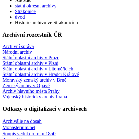
Jste zde:
státní okresní archivy
Strakonice
úvod
Historie archivu ve Strakonicích
Archivní rozcestník ČR
Archivní správa
Národní archiv
Státní oblastní archiv v Praze
Státní oblastní archiv v Plzni
Státní oblastní archiv v Litoměřicích
Státní oblastní archiv v Hradci Králové
Moravský zemský archiv v Brně
Zemský archiv v Opavě
Archiv hlavního města Prahy
Vojenský historický archiv Praha
Odkazy o digitalizaci v archivech
Archiválie na dosah
Monasterium.net
Soupis vedut do roku 1850