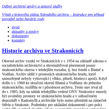
Odbor archivní správy a spisové služby
Výtah z krizového plánu Národního archivu – Instrukce pro případ
povodně nebo havárie vody
úvod
aktuality a zprávy
dokumenty
kontakty
Historie archivu ve Strakonicích
Okresní archiv vznikl ve Strakonicích v r. 1954 na základě zákona o
socialistickém archivnictví a shromažďoval písemnosti pouze
strakonického okresu v tehdejším rozsahu, tj. bez fondů z Blatné a
Vodňan. Archiv sídlil v prostorách strakonického hradu, které
samozřejmě nebyly vyhovující ( vlhko, plíseň, hlodavci apod). Když
došlo v r. 1960 ke sloučení okresů Blatná a Vodňany do jednoho
strakonického, rozšířila se i působnost archivu. Tento stav trval až
do r. 1985, kdy na nátlak tehdejšího vedení ONV Strakonice musely
být uvolněny prostory ve strakonickém hradu a v odloučeném
depozitáři v Radomyšli a archiválie bylo nutno přemístit na zámeček
Střela u Strakonic. Podmínky pro ukládání dokumentů i pro práci