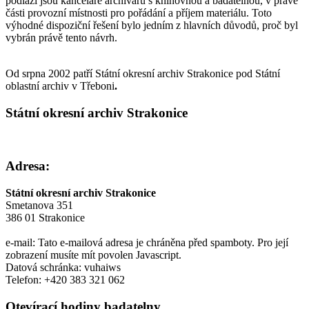
podlaží jsou kanceláře archivářů s knihovnou a badatelnou, v pravé
části provozní místnosti pro pořádání a příjem materiálu. Toto
výhodné dispoziční řešení bylo jedním z hlavních důvodů, proč byl
vybrán právě tento návrh.
Od srpna 2002 patří Státní okresní archiv Strakonice pod Státní
oblastní archiv v Třeboni
.
Státní okresní archiv Strakonice
Adresa:
Státní okresní archiv Strakonice
Smetanova 351
386 01 Strakonice
e-mail:
Tato e-mailová adresa je chráněna před spamboty. Pro její
zobrazení musíte mít povolen Javascript.
Datová schránka: vuhaiws
Telefon: +420 383 321 062
Otevírací hodiny badatelny