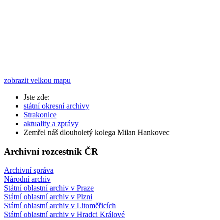
zobrazit velkou mapu
Jste zde:
státní okresní archivy
Strakonice
aktuality a zprávy
Zemřel náš dlouholetý kolega Milan Hankovec
Archivní rozcestník ČR
Archivní správa
Národní archiv
Státní oblastní archiv v Praze
Státní oblastní archiv v Plzni
Státní oblastní archiv v Litoměřicích
Státní oblastní archiv v Hradci Králové