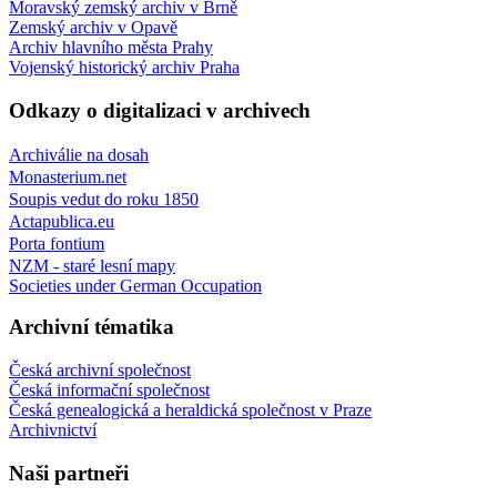
Moravský zemský archiv v Brně
Zemský archiv v Opavě
Archiv hlavního města Prahy
Vojenský historický archiv Praha
Odkazy o digitalizaci v archivech
Archiválie na dosah
Monasterium.net
Soupis vedut do roku 1850
Actapublica.eu
Porta fontium
NZM - staré lesní mapy
Societies under German Occupation
Archivní tématika
Česká archivní společnost
Česká informační společnost
Česká genealogická a heraldická společnost v Praze
Archivnictví
Naši partneři