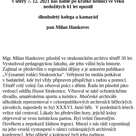
v úterý 7. 12. 2021 nás náhle po krátké nemoci ve věku
nedožitých 61 let opustil
dlouholetý kolega a kamarád
pan Milan Hankovec
Mgr. Milan Hankovec působil ve strakonickém archivu téměř 30 let.
Vystudoval pedagogickou fakultu, ale jeho vášní byla historie.
Zajímal se především o regionální dějiny a je autorem publikace
„Významní rodáci Strakonicka“. Veřejnost ho mohla potkávat
v badatelně, kde byl vždy připraven přispěchat s radou a pomocí.
Téměř celý volný čas věnoval práci s dětmi. Řadu let působil jako
vedoucí oddílu Husot Strakonice. Věnoval se také ochotnickému
divadlu, amatérskému sportu a turistice. Jihočeské archiváře
několikrát reprezentoval v celorepublikových archivních běžeckých
závodech, naposledy to byl XXXVI. Jarní běh. V posledních letech
velice rád cestoval. Lákaly ho především hory, jejichž krásy
objevoval se svou turistickou partou. Byl velmi činorodým
člověkem a nepokazil žádnou legraci. Mnozí z nás rádi vzpomínají
na jeho veselá vystoupení v rámci celokrajských archivních
konferencí. Jeho přátelé a kolegové byli jeho rodinou.