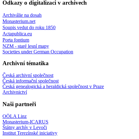
Odkazy o digitalizaci v archivech
Archiválie na dosah
Monasterium.net
Soupis vedut do roku 1850
Actapublica.eu
Porta fontium
NZM - staré lesní mapy
Societies under German Occupation
Archivní tématika
Česká archivní společnost
Česká informační společnost
Česká genealogická a heraldická společnost v Praze
Archivnictví
Naši partneři
OÖLA Linz
Monasterium-ICARUS
Štátny archív v Levoči
Institut Terezínské iniciativy