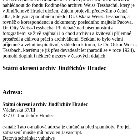
nahlédnout do fondu Rodinného archivu Weiss-Tessbachů, který je
v Jindřichově Hradci uložen. Zájem projevili především o četná
alba, kde jsou zpodobněni předci Dr. Oskara Weiss-Tessbacha, a
rovněž o korespondenci a dokumenty posledního majitele Pacova,
Dr. Otty Weiss-Tessbacha. Při debatě nad písemnostmi a
fotografiemi se živě zajímali i o chod archivu a kvitovali příjemné
prostředí a citlivou práci s archiváliemi. Setkání to bylo velmi
příjemné a velmi inspirativní, vzhledem k tomu, že Dr. Oskar Weiss-
Tessbach, kterému je již přes devadesát let (narodil se v roce 1924),
pomohl doplnit i některé mezery v časových údajích.
Státní okresní archiv Jindřichův Hradec
Adresa:
Státní okresní archiv Jindřichův Hradec
Václavská 37/III
377 01 Jindřichův Hradec
e-mail:
Tato e-mailová adresa je chráněna před spamboty. Pro její
zobrazení musíte mít povolen Javascript.
Datová schránka: vuhaiws