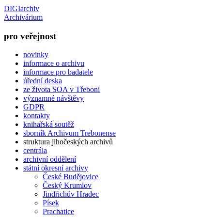
DIGIarchiv
Archivárium
pro veřejnost
novinky
informace o archivu
informace pro badatele
úřední deska
ze života SOA v Třeboni
významné návštěvy
GDPR
kontakty
knihařská soutěž
sborník Archivum Trebonense
struktura jihočeských archivů
centrála
archivní oddělení
státní okresní archivy
České Budějovice
Český Krumlov
Jindřichův Hradec
Písek
Prachatice