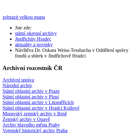
zobrazit velkou mapu
Jste zde:
státní okresní archivy
Jindřichův Hradec
aktuality a novinky
Návštěva Dr. Oskara Weiss-Tessbacha v Oddělení správy
fondů a sbírek v Jindřichově Hradci
Archivní rozcestník ČR
Archivní správa
Národní archiv
Státní oblastní archiv v Praze
Státní oblastní archiv v Plzni
Státní oblastní archiv v Litoměřicích
Státní oblastní archiv v Hradci Králové
Moravský zemský archiv v Brně
Zemský archiv v Opavě
Archiv hlavního města Prahy
Vojenský historický archiv Praha