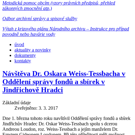
Metodická pomoc obcím (vzory právních předpisů, přehled
zákonných zmocnění atp.)
Odbor archivní správy a spisové služby
Výtah z krizového plánu Národního archivu – Instrukce pro případ
povodně nebo havárie vody
úvod
aktuality a novinky
dokumenty
kontakty
Návštěva Dr. Oskara Weiss-Tessbacha v
Oddělení správy fondů a sbírek v
Jindřichově Hradci
Základní údaje
Zveřejněno: 3. 3. 2017
Dne 1. března tohoto roku navštívil Oddělení správy fondů a sbírek
Jindřichův Hradec Dr. Oskar Weiss-Tessbach spolu s dcerou
Andreou Loudon, roz. Weiss-Tessbach a jejím manželem Dr.
Ernstem Gideonem Loudonem. Při této příležitosti měli možnost