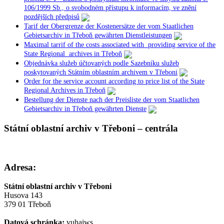
106/1999 Sb., o svobodném přístupu k informacím, ve znění
pozdějších předpisů
Tarif der Obergrenze der Kostenersätze der vom Staatlichen
Gebietsarchiv in Třeboň gewährten Dienstleistungen
Maximal tarrif of the costs associated with providing service of the
State Regional archives in Třeboň
Objednávka služeb účtovaných podle Sazebníku služeb
poskytovaných Státním oblastním archivem v Třeboni
Order for the service account according to price list of the State
Regional Archives in Třeboň
Bestellung der Dienste nach der Preisliste der vom Staatlichen
Gebietsarchiv in Třeboň gewährten Dienste
Státní oblastní archiv v Třeboni – centrála
Adresa:
Státní oblastní archiv v Třeboni
Husova 143
379 01 Třeboň
Datová schránka:
vuhaiws