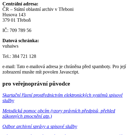
Centrální adresa:
ČR – Státní oblastní archiv v Třeboni
Husova 143
379 01 Třeboň
IČ: 709 789 56
Datová schránka:
vuhaiws
Tel.: 384 721 128
e-mail:
Tato e-mailová adresa je chráněna před spamboty. Pro její
zobrazení musíte mít povolen Javascript.
pro veřejnoprávní původce
Skartační řízení prostřednictvím elektronických systémů spisové
služby
Metodická pomoc obcím (vzory právních předpisů, přehled
zákonných zmocnění atp.)
Odbor archivní správy a spisové služby