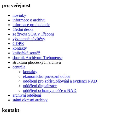
pro veřejnost
novinky
informace o archivu
informace pro badatele
úřední deska
ze života SOA v Třeboni
významné návštěvy
GDPR
kontakty
knihařská soutěž
sborník Archivum Trebonense
struktura jihočeských archivů
centrála
kontakty
ekonomicko-provozní odbor
oddělení pro zpřístupňování a evidenci NAD
oddělení digitalizace
oddělení ochrany a péče o NAD
archivní oddělení
státní okresní archivy
kontakt