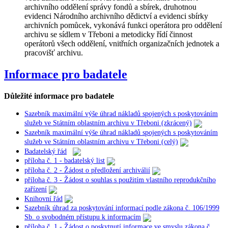
archivního oddělení správy fondů a sbírek, druhotnou
evidenci Národního archivního dědictví a evidenci sbírky
archivních pomůcek, vykonává funkci operátora pro oddělení
archivu se sídlem v Třeboni a metodicky řídí činnost
operátorů všech oddělení, vnitřních organizačních jednotek a
pracovišť archivu.
Informace pro badatele
Důležité informace pro badatele
Sazebník maximální výše úhrad nákladů spojených s poskytováním
služeb ve Státním oblastním archivu v Třeboni (zkrácený)
Sazebník maximální výše úhrad nákladů spojených s poskytováním
služeb ve Státním oblastním archivu v Třeboni (celý)
Badatelský řád
příloha č. 1 - badatelský list
příloha č. 2 - Žádost o předložení archiválií
příloha č. 3 - Žádost o souhlas s použitím vlastního reprodukčního
zařízení
Knihovní řád
Sazebník úhrad za poskytování informací podle zákona č. 106/1999
Sb. o svobodném přístupu k informacím
příloha č. 1 - Žádost o poskytnutí informace ve smyslu zákona č.