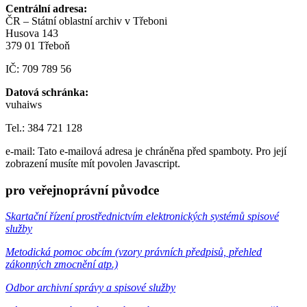
Centrální adresa:
ČR – Státní oblastní archiv v Třeboni
Husova 143
379 01 Třeboň
IČ: 709 789 56
Datová schránka:
vuhaiws
Tel.: 384 721 128
e-mail:
Tato e-mailová adresa je chráněna před spamboty. Pro její
zobrazení musíte mít povolen Javascript.
pro veřejnoprávní původce
Skartační řízení prostřednictvím elektronických systémů spisové
služby
Metodická pomoc obcím (vzory právních předpisů, přehled
zákonných zmocnění atp.)
Odbor archivní správy a spisové služby