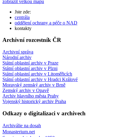
zobrazit velkou mapu
Jste zde:
centrála
oddělení ochrany a péče o NAD
kontakty
Archivní rozcestník ČR
Archivní správa
Národní archiv
Státní oblastní archiv v Praze
Státní oblastní archiv v Plzni
Státní oblastní archiv v Litoměřicích
Státní oblastní archiv v Hradci Králové
Moravský zemský archiv v Brně
Zemský archiv v Opavě
Archiv hlavního města Prahy
Vojenský historický archiv Praha
Odkazy o digitalizaci v archivech
Archiválie na dosah
Monasterium.net