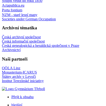
Soupis vedut do roku 1850
Actapublica.eu
Porta fontium
NZM - staré lesní mapy
Societies under German Occupation
Archivní tématika
Česká archivní společnost
Česká informační společnost
Česká genealogická a heraldická společnost v Praze
Archivnictví
Naši partneři
OÖLA Linz
Monasterium-ICARUS
Štátny archív v Levoči
Institut Terezínské iniciativy
Přejít k obsahu
hledání