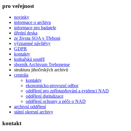
pro veřejnost
novinky
informace o archivu
informace pro badatele
úřední deska
ze života SOA v Třeboni
významné návštěvy
GDPR
kontakty
knihařská soutěž
sborník Archivum Trebonense
struktura jihočeských archivů
centrála
kontakty
ekonomicko-provozní odbor
oddělení pro zpřístupňování a evidenci NAD
oddělení digitalizace
oddělení ochrany a péče o NAD
archivní oddělení
státní okresní archivy
kontakt