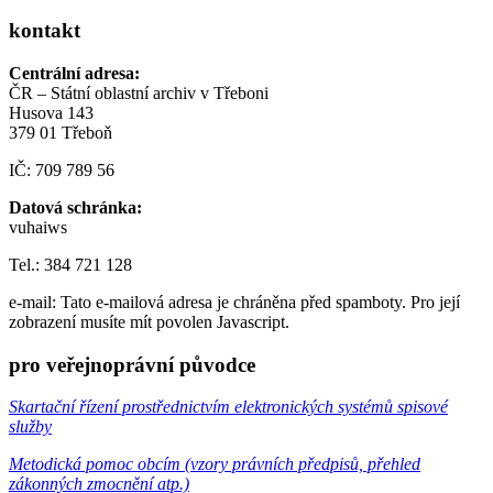
kontakt
Centrální adresa:
ČR – Státní oblastní archiv v Třeboni
Husova 143
379 01 Třeboň
IČ: 709 789 56
Datová schránka:
vuhaiws
Tel.: 384 721 128
e-mail:
Tato e-mailová adresa je chráněna před spamboty. Pro její
zobrazení musíte mít povolen Javascript.
pro veřejnoprávní původce
Skartační řízení prostřednictvím elektronických systémů spisové
služby
Metodická pomoc obcím (vzory právních předpisů, přehled
zákonných zmocnění atp.)