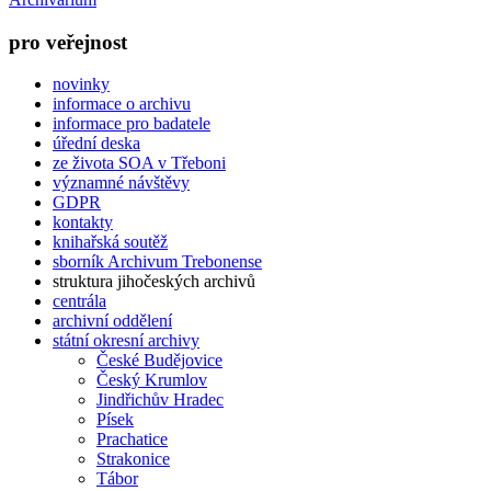
pro veřejnost
novinky
informace o archivu
informace pro badatele
úřední deska
ze života SOA v Třeboni
významné návštěvy
GDPR
kontakty
knihařská soutěž
sborník Archivum Trebonense
struktura jihočeských archivů
centrála
archivní oddělení
státní okresní archivy
České Budějovice
Český Krumlov
Jindřichův Hradec
Písek
Prachatice
Strakonice
Tábor