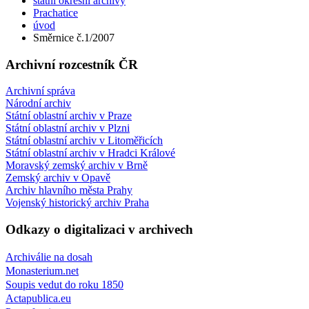
státní okresní archivy
Prachatice
úvod
Směrnice č.1/2007
Archivní rozcestník ČR
Archivní správa
Národní archiv
Státní oblastní archiv v Praze
Státní oblastní archiv v Plzni
Státní oblastní archiv v Litoměřicích
Státní oblastní archiv v Hradci Králové
Moravský zemský archiv v Brně
Zemský archiv v Opavě
Archiv hlavního města Prahy
Vojenský historický archiv Praha
Odkazy o digitalizaci v archivech
Archiválie na dosah
Monasterium.net
Soupis vedut do roku 1850
Actapublica.eu