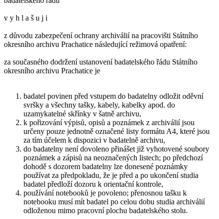
badatelského řádu
v y h l a š u j i
z důvodu zabezpečení ochrany archiválií na pracovišti Státního
okresního archivu Prachatice následující režimová opatření:
za současného dodržení ustanovení badatelského řádu Státního
okresního archivu Prachatice je
badatel povinen před vstupem do badatelny odložit oděvní
svršky a všechny tašky, kabely, kabelky apod. do
uzamykatelné skřínky v šatně archivu,
k pořizování výpisů, opisů a poznámek z archiválií jsou
určeny pouze jednotně označené listy formátu A4, které jsou
za tím účelem k dispozici v badatelně archivu,
do badatelny není dovoleno přinášet již vyhotovené soubory
poznámek a zápisů na neoznačených listech; po předchozí
dohodě s dozorem badatelny lze donesené poznámky
používat za předpokladu, že je před a po ukončení studia
badatel předloží dozoru k orientační kontrole,
používání notebooků je povoleno; přenosnou tašku k
notebooku musí mít badatel po celou dobu studia archiválií
odloženou mimo pracovní plochu badatelského stolu.