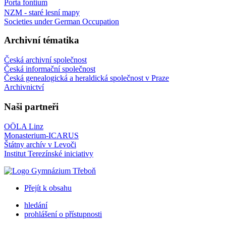
Porta fontium
NZM - staré lesní mapy
Societies under German Occupation
Archivní tématika
Česká archivní společnost
Česká informační společnost
Česká genealogická a heraldická společnost v Praze
Archivnictví
Naši partneři
OÖLA Linz
Monasterium-ICARUS
Štátny archív v Levoči
Institut Terezínské iniciativy
Přejít k obsahu
hledání
prohlášení o přístupnosti