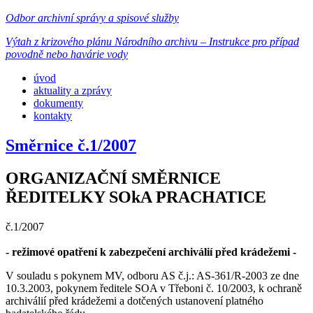
Odbor archivní správy a spisové služby
Výtah z krizového plánu Národního archivu – Instrukce pro případ
povodně nebo havárie vody
úvod
aktuality a zprávy
dokumenty
kontakty
Směrnice č.1/2007
ORGANIZAČNÍ SMĚRNICE
ŘEDITELKY SOkA PRACHATICE
č.1/2007
- režimové opatření k zabezpečení archiválií před krádežemi -
V souladu s pokynem MV, odboru AS č.j.: AS-361/R-2003 ze dne
10.3.2003, pokynem ředitele SOA v Třeboni č. 10/2003, k ochraně
archiválií před krádežemi a dotčených ustanovení platného