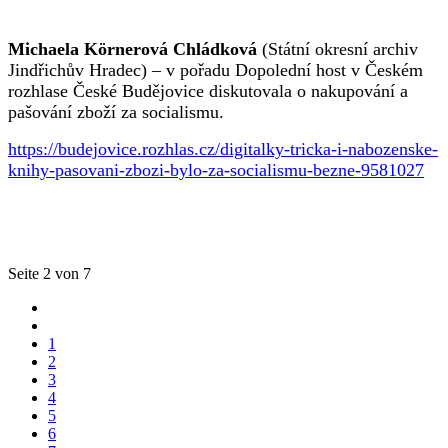
Michaela Körnerová Chládková
(Státní okresní archiv
Jindřichův Hradec) – v pořadu Dopolední host v Českém
rozhlase České Budějovice diskutovala o nakupování a
pašování zboží za socialismu.
https://budejovice.rozhlas.cz/digitalky-tricka-i-nabozenske-
knihy-pasovani-zbozi-bylo-za-socialismu-bezne-9581027
Seite 2 von 7
1
2
3
4
5
6