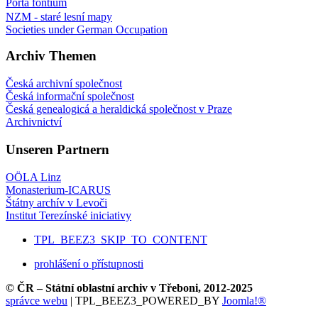
Porta fontium
NZM - staré lesní mapy
Societies under German Occupation
Archiv Themen
Česká archivní společnost
Česká informační společnost
Česká genealogicá a heraldická společnost v Praze
Archivnictví
Unseren Partnern
OÖLA Linz
Monasterium-ICARUS
Štátny archív v Levoči
Institut Terezínské iniciativy
TPL_BEEZ3_SKIP_TO_CONTENT
prohlášení o přístupnosti
© ČR – Státní oblastní archiv v Třeboni, 2012-2025
správce webu
| TPL_BEEZ3_POWERED_BY
Joomla!®