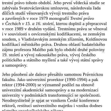
trestní právo tohoto období. Jeho první vědecká studie se
zabývala Svatováclavskou smlouvou, následovala řada
dílčích studií věnovaných vývoji trestního práva
a završených v roce 1979 monografií
Trestní právo
v Čechách v 15. a 16. století
, kterou doplnil a přepracoval
v roce 1989 v druhém vydání. Trestnímu právu se věnoval
i v souvislosti s osvícenskými kodifikacemi, se zemským
soudem, s Vladislavským zemským zřízením, Koldínovou
kodifikací městského práva. Druhou oblastí badatelského
zájmu profesora Malého pak bylo období druhé poloviny
19. století a vývoj rakouského práva, vývoj českého
politického a státního myšlení a také vývoj státní správy
a samosprávy.
Jeho působení ale dalece přesáhlo samotnou Právnickou
fakultu. Jako univerzitní prorektor (1990-1994) a pak
rektor (1994-2000) se významně podílel na obnově
univerzitní akademické samosprávy a na modernizaci
univerzity v podmínkách transformující se společnosti.
Neodmyslitelně je spjat se vznikem České konference
rektorů, restitucí univerzitního majetku i vzniku dodnes
platného vysokoškolského zákona.