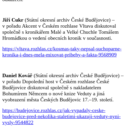
Jiří Cukr
(Státní okresní archiv České Budějovice) –
v pořadu Akcent v Českém rozhlase Vltava diskutoval
společně s kronikářem Malé a Velké Chuchle Tomášem
Hromádkou o vedení obecních kronik v současnosti.
https://vltava.rozhlas.cz/kosmas-taky-nepsal-suchoparne-
kronika-i-dnes-mela-mixovat-pribehy-a-fakta-9568909
Daniel Kovář
(Státní okresní archiv České Budějovice) –
v pořadu Dopolední host v Českém rozhlase České
Budějovice diskutoval společně s nakladatelem
Bohumírem Němcem o nové knize Veduty a jiná
vyobrazení města Českých Budějovic 17.–19. století.
https://budejovice.rozhlas.cz/jak-vypadaly-ceske-
budejovice-pred-nekolika-staletimi-ukazuji-veduty-nyni-
vysly-9544822