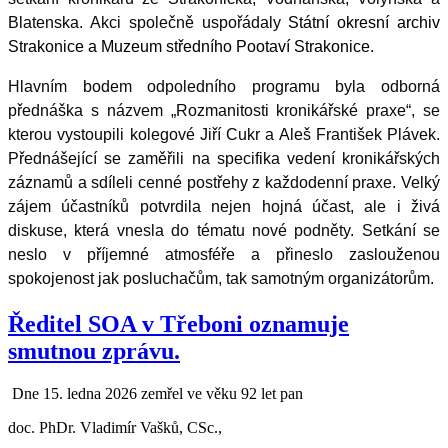
Blatenska. Akci společně uspořádaly
Státní okresní archiv
Strakonice a Muzeum středního Pootaví Strakonice.
Hlavním bodem odpoledního programu byla odborná
přednáška s názvem „Rozmanitosti kronikářské praxe“, se
kterou vystoupili kolegové Jiří Cukr a Aleš František Plávek.
Přednášející se zaměřili na specifika vedení kronikářských
záznamů a sdíleli cenné postřehy z každodenní praxe. Velký
zájem účastníků potvrdila nejen hojná účast, ale i živá
diskuse, která vnesla do tématu nové podněty. Setkání se
neslo v příjemné atmosféře a přineslo zaslouženou
spokojenost jak posluchačům, tak samotným organizátorům.
Ředitel SOA v Třeboni oznamuje
smutnou zprávu.
Dne 15. ledna 2026 zemřel ve věku 92 let pan
doc. PhDr. Vladimír Vašků, CSc.,