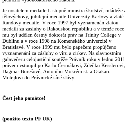
Je nositelem medaile I. stupně ministra školství, mládeže a
tělovýchovy, jubilejní medaile Univerzity Karlovy a zlaté
Randovy medaile. V roce 1997 byl vyznamenán zlatou
medailí za zásluhy o Rakouskou republiku a v témže roce
mu byl udělen čestný doktorát práv na Trinity College v
Dublinu a v roce 1998 na Komenského univerzitě v
Bratislavě. V roce 1999 mu bylo papežem propůjčeno
vyznamenání za zásluhy o víru a církev. Na slavnostním
galavečeru celojustiční soutěže Právník roku v lednu 2011
právem vstoupil po Karlu Čermákovi, Zdeňku Kesslerovi,
Dagmar Burešové, Antonínu Mokrém st. a Otakaru
Motejlovi do Právnické síně slávy.
Čest jeho památce!
(použito textu PF UK)