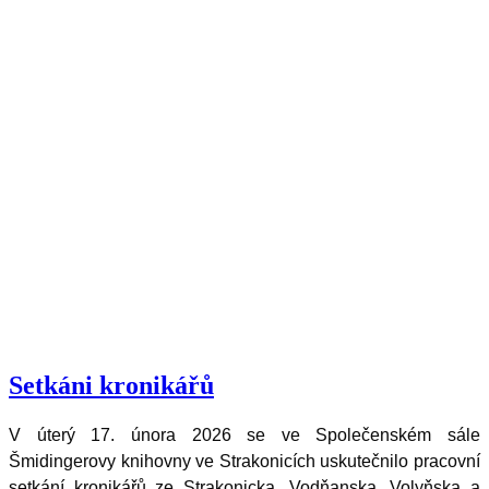
Setkáni kronikářů
V úterý 17. února 2026 se ve Společenském sále
Šmidingerovy knihovny ve Strakonicích uskutečnilo pracovní
setkání kronikářů ze Strakonicka, Vodňanska, Volyňska a