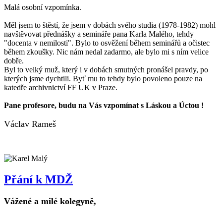
Malá osobní vzpomínka.
Měl jsem to štěstí, že jsem v dobách svého studia (1978-1982) mohl
navštěvovat přednášky a semináře pana Karla Malého, tehdy
"docenta v nemilosti". Bylo to osvěžení během seminářů a očistec
během zkoušky. Nic nám nedal zadarmo, ale bylo mi s ním velice
dobře.
Byl to velký muž, který i v dobách smutných pronášel pravdy, po
kterých jsme dychtili. Byť mu to tehdy bylo povoleno pouze na
katedře archivnictví FF UK v Praze.
Pane profesore, budu na Vás vzpomínat s Láskou a Úctou !
Václav Rameš
Přání k MDŽ
Vážené a milé kolegyně,