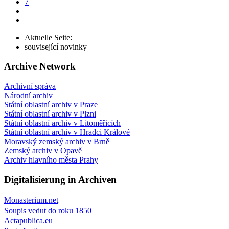
7
Aktuelle Seite:
související novinky
Archive Network
Archivní správa
Národní archiv
Státní oblastní archiv v Praze
Státní oblastní archiv v Plzni
Státní oblastní archiv v Litoměřicích
Státní oblastní archiv v Hradci Králové
Moravský zemský archiv v Brně
Zemský archiv v Opavě
Archiv hlavního města Prahy
Digitalisierung in Archiven
Monasterium.net
Soupis vedut do roku 1850
Actapublica.eu