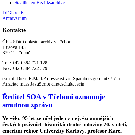
Staatlichen Bezirksarchive
DIGIarchiv
Archivárium
Kontakte
ČR - Státní oblastní archiv v Třeboni
Husova 143
379 11 Třeboň
Tel.: +420 384 721 128
Fax: +420 384 722 379
e-mail:
Diese E-Mail-Adresse ist vor Spambots geschützt! Zur
Anzeige muss JavaScript eingeschaltet sein.
Ředitel SOA v Třeboni oznamuje
smutnou zprávu
Ve věku 95 let zemřel jeden z nejvýznamnějších
českých právních historiků druhé poloviny 20. století,
emeritní rektor Univerzity Karlovy, profesor Karel