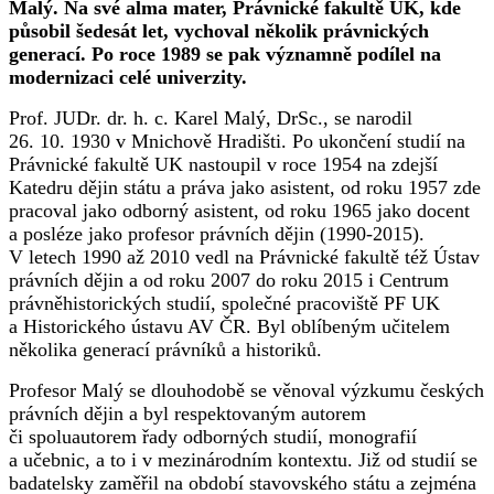
Malý. Na své alma mater, Právnické fakultě UK, kde
působil šedesát let, vychoval několik právnických
generací. Po roce 1989 se pak významně podílel na
modernizaci celé univerzity.
Prof. JUDr. dr. h. c. Karel Malý, DrSc., se narodil
26. 10. 1930 v Mnichově Hradišti. Po ukončení studií na
Právnické fakultě UK nastoupil v roce 1954 na zdejší
Katedru dějin státu a práva jako asistent, od roku 1957 zde
pracoval jako odborný asistent, od roku 1965 jako docent
a posléze jako profesor právních dějin (1990-2015).
V letech 1990 až 2010 vedl na Právnické fakultě též Ústav
právních dějin a od roku 2007 do roku 2015 i Centrum
právněhistorických studií, společné pracoviště PF UK
a Historického ústavu AV ČR. Byl oblíbeným učitelem
několika generací právníků a historiků.
Profesor Malý se dlouhodobě se věnoval výzkumu českých
právních dějin a byl respektovaným autorem
či spoluautorem řady odborných studií, monografií
a učebnic, a to i v mezinárodním kontextu. Již od studií se
badatelsky zaměřil na období stavovského státu a zejména