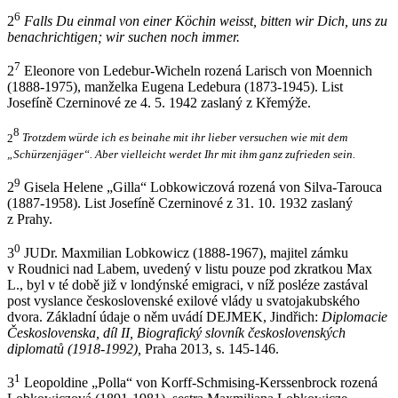
6
2
Falls Du einmal von einer Köchin weisst, bitten wir Dich, uns zu
benachrichtigen; wir suchen noch immer.
7
2
Eleonore von Ledebur-Wicheln rozená Larisch von Moennich
(1888-1975), manželka Eugena Ledebura (1873-1945). List
Josefíně Czerninové ze 4. 5. 1942 zaslaný z Křemýže.
8
2
Trotzdem würde ich es beinahe mit ihr lieber versuchen wie mit dem
„Schürzenjäger“. Aber vielleicht werdet Ihr mit ihm ganz zufrieden sein.
9
2
Gisela Helene „Gilla“ Lobkowiczová rozená von Silva-Tarouca
(1887-1958). List Josefíně Czerninové z 31. 10. 1932 zaslaný
z Prahy.
0
3
JUDr. Maxmilian Lobkowicz (1888-1967), majitel zámku
v Roudnici nad Labem, uvedený v listu pouze pod zkratkou Max
L., byl v té době již v londýnské emigraci, v níž posléze zastával
post vyslance československé exilové vlády u svatojakubského
dvora. Základní údaje o něm uvádí DEJMEK, Jindřich:
Diplomacie
Československa, díl II, Biografický slovník československých
diplomatů (1918-1992),
Praha 2013, s. 145-146.
1
3
Leopoldine „Polla“ von Korff-Schmising-Kerssenbrock rozená