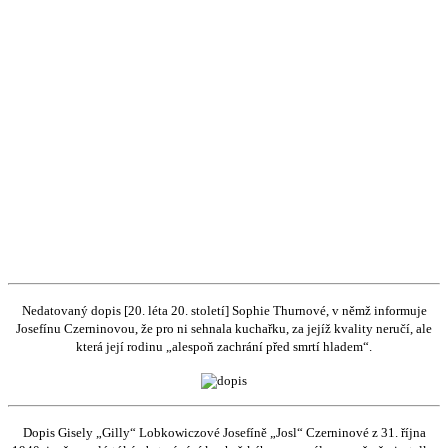
Nedatovaný dopis [20. léta 20. století] Sophie Thurnové, v němž informuje
Josefínu Czerninovou, že pro ni sehnala kuchařku, za jejíž kvality neručí, ale
která její rodinu „alespoň zachrání před smrtí hladem“.
Dopis Gisely „Gilly“ Lobkowiczové Josefíně „Josl“ Czerninové z 31. října