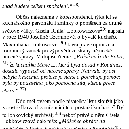
28)
snad budete celkem spokojeni.“
Občas nalezneme v korespondenci, týkající se
kuchařského personálu i zmínky o poměrech za druhé
29)
světové války. Gisela „Gilla“ Lobkowiczová
napsala
v roce 1940 Josefíně Czerninové, o bývalé kuchařce
30)
Maxmiliana Lobkowicze,
která právě opouštěla
roudnický zámek po výpovědi ze strany německé
nucené správy. V dopise čteme:
„Právě mi řekla Polla,
31)
že kuchařka Maxe L., která byla dosud v Roudnici,
dostala výpověď od nucené správy. Natrvalo by asi
nebyla k ničemu, protože je starší a potřebuje pomoc;
byla by použitelná jako pomocná síla, kterou přece
32)
chceš.“
Kdo měl ovšem podle pisatelky listu sloužit jako
zprostředkovatel zaměstnání této postarší kuchařce? Byl
33)
to lobkovický archivář,
neboť právě o něm Gisela
Lobkowiczová dále píše:
„Můžeš se obrátit na
34)
archiváře Jeřábka, který bydlí v zámku v Roudnici
a