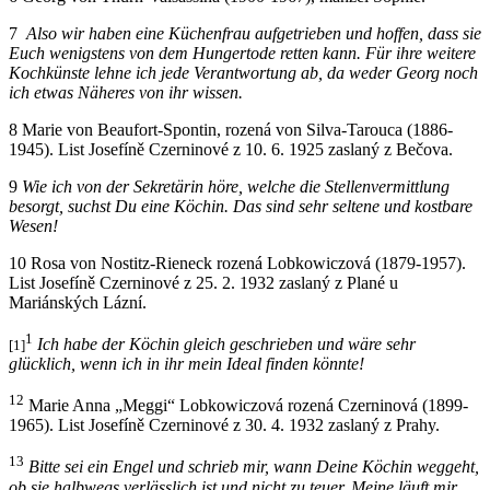
7
Also wir haben eine Küchenfrau aufgetrieben und hoffen, dass sie
Euch wenigstens von dem Hungertode retten kann. Für ihre weitere
Kochkünste lehne ich jede Verantwortung ab, da weder Georg noch
ich etwas Näheres von ihr wissen.
8
Marie von Beaufort-Spontin, rozená von Silva-Tarouca (1886-
1945). List Josefíně Czerninové z 10. 6. 1925 zaslaný z Bečova.
9
Wie ich von der Sekretärin höre, welche die Stellenvermittlung
besorgt, suchst Du eine Köchin. Das sind sehr seltene und kostbare
Wesen!
10
Rosa von Nostitz-Rieneck rozená Lobkowiczová (1879-1957).
List Josefíně Czerninové z 25. 2. 1932 zaslaný z Plané u
Mariánských Lázní.
1
Ich habe der Köchin gleich geschrieben und wäre sehr
[1]
glücklich, wenn ich in ihr mein Ideal finden könnte!
12
Marie Anna „Meggi“ Lobkowiczová rozená Czerninová (1899-
1965). List Josefíně Czerninové z 30. 4. 1932 zaslaný z Prahy.
13
Bitte sei ein Engel und schrieb mir, wann Deine Köchin weggeht,
ob sie halbwegs verlässlich ist und nicht zu teuer. Meine läuft mir