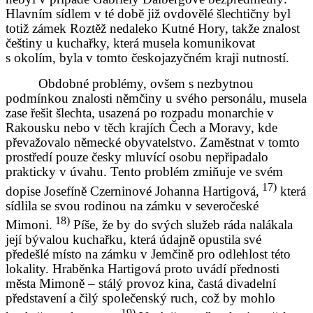
Hlavním sídlem v té době již ovdovělé šlechtičny byl
totiž zámek Roztěž nedaleko Kutné Hory, takže znalost
češtiny u kuchařky, která musela komunikovat
s okolím, byla v tomto českojazyčném kraji nutností.
Obdobné problémy, ovšem s nezbytnou
podmínkou znalosti němčiny u svého personálu, musela
zase řešit šlechta, usazená po rozpadu monarchie v
Rakousku nebo v těch krajích Čech a Moravy, kde
převažovalo německé obyvatelstvo. Zaměstnat v tomto
prostředí pouze česky mluvící osobu nepřipadalo
prakticky v úvahu. Tento problém zmiňuje ve svém
17)
dopise Josefíně Czerninové Johanna Hartigová,
která
sídlila se svou rodinou na zámku v severočeské
18)
Mimoni.
Píše, že by do svých služeb ráda nalákala
její bývalou kuchařku, která údajně opustila své
předešlé místo na zámku v Jemčině pro odlehlost této
lokality. Hraběnka Hartigová proto uvádí přednosti
města Mimoně – stálý provoz kina, častá divadelní
představení a čilý společenský ruch, což by mohlo
19)