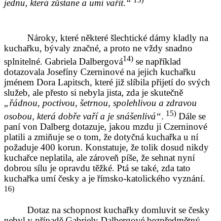
jednu, která zůstane a umí vařit.“
Nároky, které některé šlechtické dámy kladly na
kuchařku, bývaly značné, a proto ne vždy snadno
14)
splnitelné.
Gabriela Dalbergová
se například
dotazovala Josefíny Czerninové na jejich kuchařku
jménem Dora Lapitsch, které již slíbila přijetí do svých
služeb, ale přesto si nebyla jista, zda je skutečně
„řádnou, poctivou, šetrnou, spolehlivou a zdravou
15)
osobou, která dobře vaří a je snášenlivá“
.
Dále se
paní von Dalberg dotazuje, jakou mzdu ji Czerninové
platili a zmiňuje se o tom, že dotyčná kuchařka u ní
požaduje 400 korun. Konstatuje, že tolik dosud nikdy
kuchařce neplatila, ale zároveň píše, že sehnat nyní
dobrou sílu je opravdu těžké. Ptá se také, zda tato
kuchařka umí česky a je římsko-katolického vyznání.
16)
Dotaz na schopnost kuchařky domluvit se česky
nebyl v případě Gabriely Dalbergové bezpředmětný.