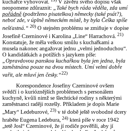
kuchařce vyhovovat.
V závěru svého dopisu však
neopomene zdůraznit:
„Také bych ráda věděla, zda umí
pořádně
(podtrženo pisatelkou) německy (také psát?),
neboť zde, v úplně německém místě, by byla Češka spíše
20)
nešťastná.“
O stejném problému se zmiňuje v dopise
21)
Josefíně Czerninové i Karolina „Line“ Harrachová.
Konstatuje, že měla velkou smůlu s kuchařkami a
musela nakonec angažovat jednu „velmi jednoduchou“.
O kandidátkách a potížích s jazykem píše:
„Opravdovou panskou kuchařkou byla jen jedna, byla
zaměstnána pouze na dvou místech. Umí velmi dobře
22)
vařit, ale mluví jen česky.“
Korespondence Josefíny Czerninové ovšem
svědčí i o kurióznějších problémech s personálem
kuchyně, kvůli nimž se šlechtické rodiny s některými
zaměstnanci raději rozešly. Příkladem je dopis Marie
23)
„Mary“ Ledeburové,
v té době ještě svobodné dcery
24)
hraběte Eugena Ledebura,
která píše v roce 1942
„tetě Josl“ Czerninové, že jí rodiče pověřili, aby jí