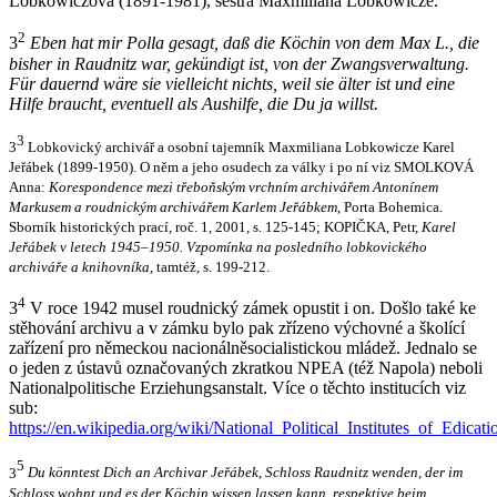
Lobkowiczová (1891-1981), sestra Maxmiliana Lobkowicze.
2
3
Eben hat mir Polla gesagt, daß die Köchin von dem Max
L., die
bisher in Raudnitz war, gekündigt ist, von der Zwangsverwaltung.
Für dauernd wäre sie vielleicht nichts, weil sie älter ist und eine
Hilfe braucht, eventuell als Aushilfe, die Du ja willst.
3
3
Lobkovický archivář a osobní tajemník Maxmiliana Lobkowicze Karel
Jeřábek (1899-1950). O něm a jeho osudech za války i po ní viz SMOLKOVÁ
Anna:
Korespondence mezi třeboňským vrchním archivářem Antonínem
Markusem a roudnickým archivářem Karlem Jeřábkem
, Porta Bohemica.
Sborník historických prací, roč. 1, 2001, s. 125-145; KOPIČKA, Petr,
Karel
Jeřábek v letech 1945–1950. Vzpomínka na posledního lobkovického
archiváře a knihovníka
, tamtéž, s. 199-212.
4
3
V roce 1942 musel roudnický zámek opustit i on. Došlo také ke
stěhování archivu a v zámku bylo pak zřízeno výchovné a školící
zařízení pro německou nacionálněsocialistickou mládež. Jednalo se
o jeden z ústavů označovaných zkratkou NPEA (též Napola) neboli
Nationalpolitische Erziehungsanstalt. Více o těchto institucích viz
sub:
https://en.wikipedia.org/wiki/National_Political_Institutes_of_Edicati
5
3
Du könntest Dich an Archivar Jeřábek, Schloss Raudnitz wenden, der im
Schloss wohnt und es der Köchin wissen lassen kann, respektive beim