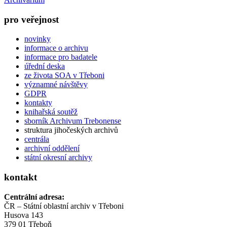
pro veřejnost
novinky
informace o archivu
informace pro badatele
úřední deska
ze života SOA v Třeboni
významné návštěvy
GDPR
kontakty
knihařská soutěž
sborník Archivum Trebonense
struktura jihočeských archivů
centrála
archivní oddělení
státní okresní archivy
kontakt
Centrální adresa:
ČR – Státní oblastní archiv v Třeboni
Husova 143
379 01 Třeboň