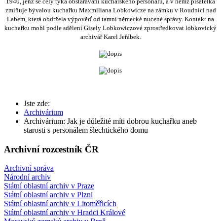
1940, jenž se celý týká obstarávání kuchařského personálu, a v němž pisatelka
zmiňuje bývalou kuchařku Maxmiliana Lobkowicze na zámku v Roudnici nad
Labem, která obdržela výpověď od tamní německé nucené správy. Kontakt na
kuchařku mohl podle sdělení Gisely Lobkowiczové zprostředkovat lobkovický
archivář Karel Jeřábek.
Jste zde:
Archivárium
Archivárium: Jak je důležité míti dobrou kuchařku aneb
starosti s personálem šlechtického domu
Archivní rozcestník ČR
Archivní správa
Národní archiv
Státní oblastní archiv v Praze
Státní oblastní archiv v Plzni
Státní oblastní archiv v Litoměřicích
Státní oblastní archiv v Hradci Králové