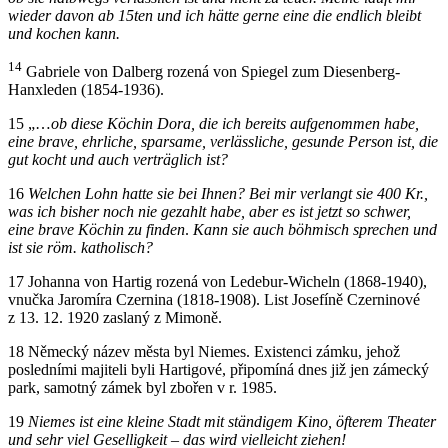
wieder davon ab 15ten und ich hätte gerne eine die endlich bleibt
und kochen kann.
14
Gabriele von Dalberg rozená von Spiegel zum Diesenberg-
Hanxleden (1854-1936).
15
„…
ob diese Köchin Dora, die ich bereits aufgenommen habe,
eine brave, ehrliche, sparsame, verlässliche, gesunde Person ist, die
gut kocht und auch verträglich ist?
16
Welchen Lohn hatte sie bei Ihnen? Bei mir verlangt sie 400 Kr.,
was ich bisher noch nie gezahlt habe, aber es ist jetzt so schwer,
eine brave Köchin zu finden
.
Kann sie auch böhmisch sprechen und
ist sie röm. katholisch?
17
Johanna von Hartig rozená von Ledebur-Wicheln (1868-1940),
vnučka Jaromíra Czernina (1818-1908). List Josefíně Czerninové
z 13. 12. 1920 zaslaný z Mimoně.
18
Německý název města byl Niemes. Existenci zámku, jehož
posledními majiteli byli Hartigové, připomíná dnes již jen zámecký
park, samotný zámek byl zbořen v r. 1985.
19
Niemes ist eine kleine Stadt mit ständigem Kino, öfterem Theater
und sehr viel Geselligkeit – das wird vielleicht ziehen!