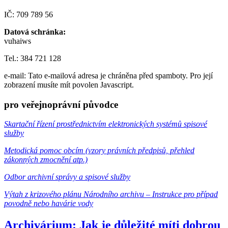
IČ: 709 789 56
Datová schránka:
vuhaiws
Tel.: 384 721 128
e-mail:
Tato e-mailová adresa je chráněna před spamboty. Pro její
zobrazení musíte mít povolen Javascript.
pro veřejnoprávní původce
Skartační řízení prostřednictvím elektronických systémů spisové
služby
Metodická pomoc obcím (vzory právních předpisů, přehled
zákonných zmocnění atp.)
Odbor archivní správy a spisové služby
Výtah z krizového plánu Národního archivu – Instrukce pro případ
povodně nebo havárie vody
Archivárium: Jak je důležité míti dobrou