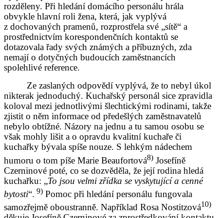
rozděleny. Při hledání domácího personálu hrála
obvykle hlavní roli žena, která, jak vyplývá
z dochovaných pramenů, rozprostřela své „sítě“ a
prostřednictvím korespondenčních kontaktů se
dotazovala řady svých známých a příbuzných, zda
nemají o dotyčných budoucích zaměstnancích
spolehlivé reference.
Ze zaslaných odpovědí vyplývá, že to nebyl úkol
nikterak jednoduchý. Kuchařský personál sice zpravidla
koloval mezi jednotlivými šlechtickými rodinami, takže
zjistit o něm informace od předešlých zaměstnavatelů
nebylo obtížné. Názory na jednu a tu samou osobu se
však mohly lišit a o opravdu kvalitní kuchaře či
kuchařky bývala spíše nouze. S lehkým nádechem
8)
humoru o tom píše Marie Beaufortová
Josefíně
Czerninové poté, co se dozvěděla, že její rodina hledá
kuchařku: „
To jsou velmi zřídka se vyskytující a cenné
9)
bytosti
“.
Pomoc při hledání personálu fungovala
10)
samozřejmě oboustranně. Například Rosa Nostitzová
děkuje Josefíně Czerninové za zprostředkování kontaktu