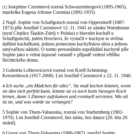
Josephine Czerninová rozená Schwarzenbergová (1895-1965),
[1]
manželka Eugena Alfonse Czernina (1892-1955)
2
Např. Sophie von Schaffgotsch rozená von Oppersdorff (1887-
1973) píše Josefíně Czerninové 12. 11. 1941 ze zámku Warmbrunn
(nyní Cieplice Śląskie-Zdrój v Polsku) o hlavním kuchaři u
Schaffgotschů, jistém Hrochovi, že vystačil v kuchyni se dvěma
dalšími kuchařkami, jednou pomocnou kuchyňskou silou a jednou
umývačkou nádobí. O tomto personálním uspořádání kuchyně píše
Sophie jako o velmi úsporné variantě v případě vedení většího
šlechtického domu.
3
Gabriela Lobkowiczová rozená von Korff-Schmising-
Kerssenbrock (1917-2008). List Josefíně Czerninové z 22. 11. 1940.
4
Ich suche
„
ein Mädchen für alles“. Sie muß kochen können, wenn
sie dies nich perfekt kann, könnte sie es noch beim hiesegen Koch
lernen, dann 3 Zimmer aufräumen und eventuell servieren. Wie alt
ist sie, und was würde sie verlangen?
5
Sophie von Thurn-Valsassina, rozená von Starhemberg (1902-
1970). List Josefíně Czerninové, bez místa, bez datace [20. léta 20.
století].
6
Georg von Thurn-Valsassina (1900-1967), manžel Sophie.