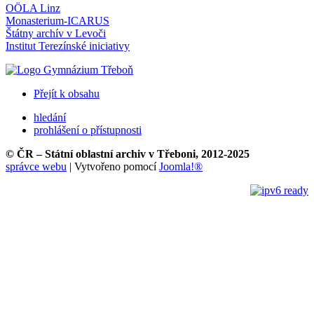
OÖLA Linz
Monasterium-ICARUS
Štátny archív v Levoči
Institut Terezínské iniciativy
Přejít k obsahu
hledání
prohlášení o přístupnosti
© ČR – Státní oblastní archiv v Třeboni, 2012-2025
správce webu
| Vytvořeno pomocí
Joomla!®