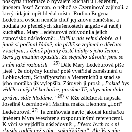
poskytla informace o bývalém kuchaři u Ledeburů,
jménem Josef Zeman, o něhož se Czerninové zajímali, a
který údajně opět hledal místo. Rodina Eugena
Ledebura ovšem neměla chuť jej znovu zaměstnat a
hodlala po předešlých zkušenostech angažovat raději
kuchařku. Mary Ledeburová zdůvodnila jejich
stanovisko následovně:
„Vařil u nás velmi dobře, a i
jinak si počínal řádně, ale příliš se zajímal o děvčata
v kuchyni, z čehož plynuly časté hádky s jeho ženou,
která jej mezitím opustila. Ze stejného důvodu jsme se
25)
s ním také rozloučili.“
Dále Mary Ledeburová píše
„tetě“, že dotyčný kuchař poté vystřídal zaměstnání u
Lobkowiczů, Schaffgotschů a Metternichů a snad se
jeho morálka již vylepšila. Zároveň ji prosí:
„Pokud bys
věděla o nějaké kuchařce, prosíme Tě, abys nám dala
26)
zprávu, stále hledáme
.
“
V téže záležitosti napsala
Josefíně Czerninové i Mariina matka Eleonora „Lori“
27)
Ledeburová.
Ta zmiňovala navíc jakousi kuchařku
jménem Myra Weschter s rozporuplnými referencemi.
K věci se vyjádřila následovně:
„Přesto bych to s ní
zkusila raději než s tím „sukničkářem“. Ale Vy s ním