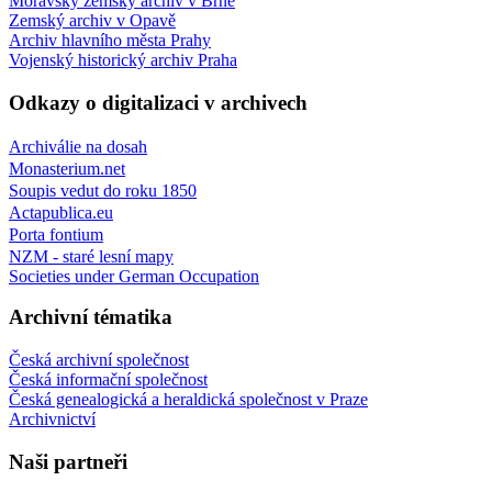
Moravský zemský archiv v Brně
Zemský archiv v Opavě
Archiv hlavního města Prahy
Vojenský historický archiv Praha
Odkazy o digitalizaci v archivech
Archiválie na dosah
Monasterium.net
Soupis vedut do roku 1850
Actapublica.eu
Porta fontium
NZM - staré lesní mapy
Societies under German Occupation
Archivní tématika
Česká archivní společnost
Česká informační společnost
Česká genealogická a heraldická společnost v Praze
Archivnictví
Naši partneři