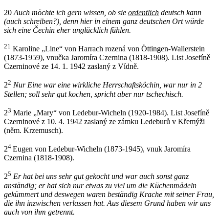
20
Auch möchte ich gern wissen, ob sie
ordentlich
deutsch kann
(auch schreiben?),
denn
hier in einem ganz deutschen Ort würde
sich eine Čechin eher unglücklich fühlen.
21
Karoline „Line“ von Harrach rozená von Öttingen-Wallerstein
(1873-1959), vnučka Jaromíra Czernina (1818-1908). List Josefíně
Czerninové ze 14. 1. 1942 zaslaný z Vídně.
2
2
Nur Eine war eine wirkliche Herrschaftsköchin, war nur in 2
Stellen; soll sehr gut kochen, spricht aber nur tschechisch.
3
2
Marie „Mary“ von Ledebur-Wicheln (1920-1984). List Josefíně
Czerninové z 10. 4. 1942 zaslaný ze zámku Ledeburů v Křemýži
(něm. Krzemusch).
4
2
Eugen von Ledebur-Wicheln (1873-1945), vnuk Jaromíra
Czernina (1818-1908).
5
2
Er hat bei uns sehr gut gekocht und war auch sonst ganz
anständig; er hat sich nur etwas zu viel um die Küchenmädeln
gekümmert und deswegen waren beständig Krache mit seiner Frau,
die ihn inzwischen verlassen hat. Aus diesem Grund haben wir uns
auch von ihm getrennt.