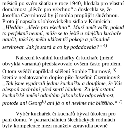
měsíců po svém sňatku v roce 1940, hledala pro vlastní
domácnost „děvče pro všechno“ a doslechla se, že
Josefína Czerninová by jí mohla propůjčit služebnou.
Proto jí napsala z lobkovického sídla v Křimicích:
„Hledám „děvče pro všechno“. Musí umět vařit, pokud
to perfektně neumí, může se to ještě u zdejšího kuchaře
naučit, také by měla uklízet tři pokoje a případně
4)
servírovat. Jak je stará a co by požadovala?“
Nalezení kvalitní kuchařky či kuchaře (méně
obvyklá varianta) představovalo ovšem často problém.
5)
O tom svědčí například sdělení Sophie Thurnové,
která v nedatovaném dopise píše Josefíně Czerninové:
„Tak jsme vypátrali jednu kuchařku a doufáme, že Vás
alespoň zachrání před smrtí hladem. Za její ostatní
kuchařské umění odmítám jakoukoliv odpovědnost,
6)
7)
protože ani Georg
ani já o ní nevíme nic bližšího.“
Výběr kuchařek či kuchařů býval úkolem pro
paní domu. V patriarchálních šlechtických rodinách
byly kompetence mezi manžely zpravidla pevně