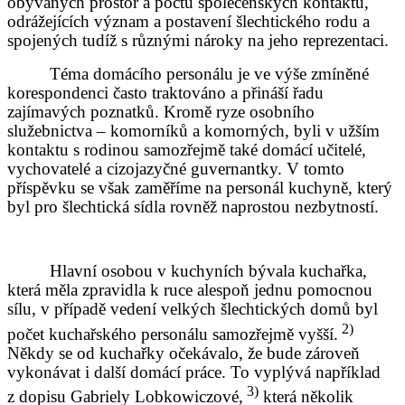
obývaných prostor a počtu společenských kontaktů,
odrážejících význam a postavení šlechtického rodu a
spojených tudíž s různými nároky na jeho reprezentaci.
Téma domácího personálu je ve výše zmíněné
korespondenci často traktováno a přináší řadu
zajímavých poznatků. Kromě ryze osobního
služebnictva – komorníků a komorných, byli v užším
kontaktu s rodinou samozřejmě také domácí učitelé,
vychovatelé a cizojazyčné guvernantky. V tomto
příspěvku se však zaměříme na personál kuchyně, který
byl pro šlechtická sídla rovněž naprostou nezbytností.
Hlavní osobou v kuchyních bývala kuchařka,
která měla zpravidla k ruce alespoň jednu pomocnou
sílu, v případě vedení velkých šlechtických domů byl
2)
počet kuchařského personálu samozřejmě vyšší.
Někdy se od kuchařky očekávalo, že bude zároveň
vykonávat i další domácí práce. To vyplývá například
3)
z dopisu Gabriely Lobkowiczové,
která několik