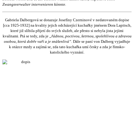
Zwangsverwalter intervenieren könnte.
Gabriela Dalbergová se dotazuje Josefíny Czerninové v nedatovaném dopise
[cca 1925-1932] na kvality jejich odcházející kuchařky jménem Dora Lapitsch,
které již slíbila přijetí do svých služeb, ale přesto si nebyla jista jejími
kvalitami. Ptá se tedy, zda je
„řádnou, poctivou, šetrnou, spolehlivou a zdravou
osobou, která dobře vaří a je snášenlivá“
. Dále se paní von Dalberg vyjadřuje
k otázce mzdy a zajímá se, zda tato kuchařka umí česky a zda je římsko-
katolického vyznání.