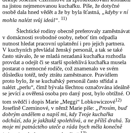
na jistou nejmenovanou kuchařku. Píše, že dotyčné
osobě dala hned vědět a že by byla šťastná,
„kdyby v ní
11)
mohla nalézt svůj ideál“
.
Šlechtické rodiny obecně preferovaly zaměstnávat
v domácnosti svobodné osoby, neboť tím odpadla
nutnost hledat pracovní uplatnění i pro jejich partnera.
V kuchyních převládal ženský personál, a tak se také
často stávalo, že se mladá nezadaná kuchařka rozhodla
provdat a odejít či se starší spolehlivá kuchařka musela
postarat o nemocné rodiče, což znamenalo ve svém
důsledku totéž, tedy ztrátu zaměstnance. Pravidlem
proto bylo, že se kuchařský personál často střídal a
nalézt „perlu“, čímž bývala šlechtou označována ideálně
se jevící a ověřená osoba pro daný post, bylo obtížné. O
12)
tom svědčí i dopis Marie „Meggi“ Lobkowiczové
Josefíně Czerninové, v němž Marie píše:
„Prosím, buď
dobrým andělem a napiš mi, kdy Tvoje kuchařka
odchází, zda je jakžtakž spolehlivá, a ne příliš drahá. Ta
moje mi patnáctého uteče a ráda bych měla konečně
13)