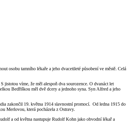
ut osobu tamního lékaře a jeho dvacetileté působení ve městě. Celá
S jistotou víme, že měl alespoň dva sourozence. O dvanáct let
anželkou Bedřiškou měl dvě dcery a jednoho syna. Syn Alfred a jeho
udia zakončil 19. května 1914 slavnostní promocí. Od ledna 1915 do
nkou Merlovou, která pocházela z Ostravy.
Rudolf a od května nastupuje Rudolf Kohn jako obvodní lékař a