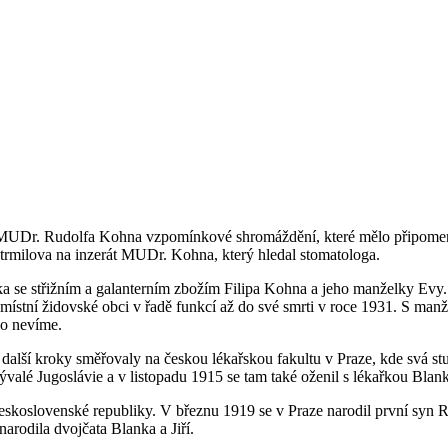
u MUDr. Rudolfa Kohna vzpomínkové shromáždění, které mělo připomeno
Strmilova na inzerát MUDr. Kohna, který hledal stomatologa.
a se střižním a galanterním zbožím Filipa Kohna a jeho manželky Evy. 
 v místní židovské obci v řadě funkcí až do své smrti v roce 1931. S m
ho nevíme.
další kroky směřovaly na českou lékařskou fakultu v Praze, kde svá st
bývalé Jugoslávie a v listopadu 1915 se tam také oženil s lékařkou Bla
Československé republiky. V březnu 1919 se v Praze narodil první syn 
rodila dvojčata Blanka a Jiří.