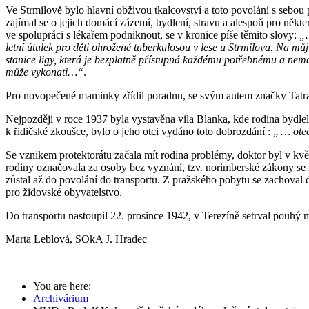
Ve Strmilově bylo hlavní obživou tkalcovství a toto povolání s sebo
zajímal se o jejich domácí zázemí, bydlení, stravu a alespoň pro někt
ve spolupráci s lékařem podniknout, se v kronice píše těmito slovy:
„…
letní útulek pro děti ohrožené tuberkulosou v lese u Strmilova. Na 
stanice ligy, která je bezplatně přístupná každému potřebnému a nem
může vykonati…“
.
Pro novopečené maminky zřídil poradnu, se svým autem značky Tatra 
Nejpozději v roce 1937 byla vystavěna vila Blanka, kde rodina bydlela
k řidičské zkoušce, bylo o jeho otci vydáno toto dobrozdání : „
… otec
Se vznikem protektorátu začala mít rodina problémy, doktor byl v květ
rodiny označovala za osoby bez vyznání, tzv. norimberské zákony se ř
zůstal až do povolání do transportu. Z pražského pobytu se zachova
pro židovské obyvatelstvo.
Do transportu nastoupil 22. prosince 1942, v Terezíně setrval pouhý
Marta Leblová, SOkA J. Hradec
You are here:
Archivárium