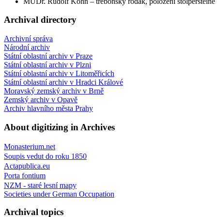
MUDr. Rudolf Kohn – třeboňský rodák, položení stolpersteine 
Archival directory
Archivní správa
Národní archiv
Státní oblastní archiv v Praze
Státní oblastní archiv v Plzni
Státní oblastní archiv v Litoměřicích
Státní oblastní archiv v Hradci Králové
Moravský zemský archiv v Brně
Zemský archiv v Opavě
Archiv hlavního města Prahy
About digitizing in Archives
Monasterium.net
Soupis vedut do roku 1850
Actapublica.eu
Porta fontium
NZM - staré lesní mapy
Societies under German Occupation
Archival topics