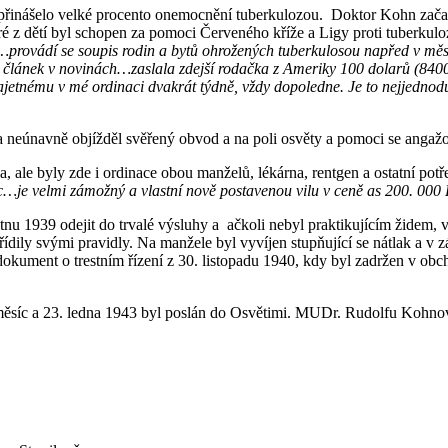
u přinášelo velké procento onemocnění tuberkulozou. Doktor Kohn začal
eré z dětí byl schopen za pomoci Červeného kříže a Ligy proti tuberkulo
provádí se soupis rodin a bytů ohrožených tuberkulosou napřed v mě
můj článek v novinách…zaslala zdejší rodačka z Ameriky 100 dolarů (84
ajetnému v mé ordinaci dvakrát týdně, vždy dopoledne. Je to nejjednod
neúnavně objížděl svěřený obvod a na poli osvěty a pomoci se angažo
, ale byly zde i ordinace obou manželů, lékárna, rentgen a ostatní pot
…je velmi zámožný a vlastní nově postavenou vilu v ceně as 200. 00
nu 1939 odejit do trvalé výsluhy a ačkoli nebyl praktikujícím židem, v 
ídily svými pravidly. Na manžele byl vyvíjen stupňující se nátlak a v 
l dokument o trestním řízení z 30. listopadu 1940, kdy byl zadržen v 
 měsíc a 23. ledna 1943 byl poslán do Osvětimi. MUDr. Rudolfu Kohnovi