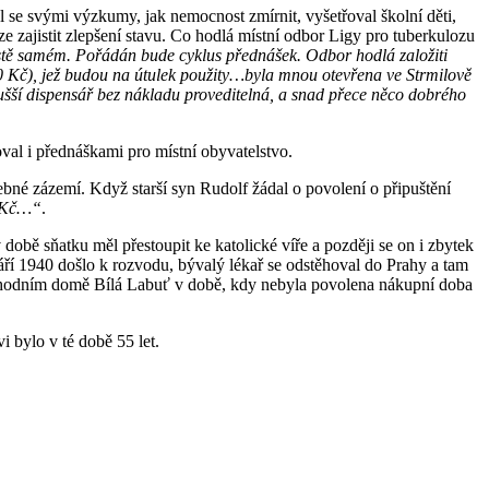
 se svými výzkumy, jak nemocnost zmírnit, vyšetřoval školní děti,
ze zajistit zlepšení stavu. Co hodlá místní odbor Ligy pro tuberkulozu
stě samém. Pořádán bude cyklus přednášek. Odbor hodlá založiti
00 Kč), jež budou na útulek použity…byla mnou otevřena ve Strmilově
ušší dispensář bez nákladu proveditelná, a snad přece něco dobrého
val i přednáškami pro místní obyvatelstvo.
řebné zázemí. Když starší syn Rudolf žádal o povolení o připuštění
0 Kč…“
.
době sňatku měl přestoupit ke katolické víře a později se on i zbytek
září 1940 došlo k rozvodu, bývalý lékař se odstěhoval do Prahy a tam
obchodním domě Bílá Labuť v době, kdy nebyla povolena nákupní doba
 bylo v té době 55 let.