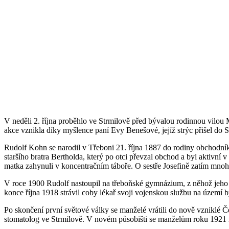
V neděli 2. října proběhlo ve Strmilově před bývalou rodinnou vilo
akce vznikla díky myšlence paní Evy Benešové, jejíž strýc přišel do 
Rudolf Kohn se narodil v Třeboni 21. října 1887 do rodiny obchodník
staršího bratra Bertholda, který po otci převzal obchod a byl aktivní
matka zahynuli v koncentračním táboře. O sestře Josefině zatím mno
V roce 1900 Rudolf nastoupil na třeboňské gymnázium, z něhož jeho 
konce října 1918 strávil coby lékař svoji vojenskou službu na území 
Po skončení první světové války se manželé vrátili do nově vzniklé 
stomatolog ve Strmilově. V novém působišti se manželům roku 1921 na