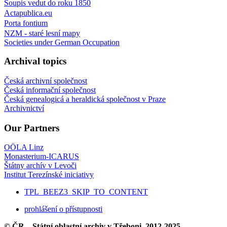
Soupis vedut do roku 1850
Actapublica.eu
Porta fontium
NZM - staré lesní mapy
Societies under German Occupation
Archival topics
Česká archivní společnost
Česká informační společnost
Česká genealogicá a heraldická společnost v Praze
Archivnictví
Our Partners
OÖLA Linz
Monasterium-ICARUS
Štátny archív v Levoči
Institut Terezínské iniciativy
TPL_BEEZ3_SKIP_TO_CONTENT
prohlášení o přístupnosti
© ČR – Státní oblastní archiv v Třeboni, 2012-2025