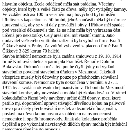
hlavním objektu. Zcela odděleně měla stát prádelna. Všechny
objekty, které byly z velké části ze dřeva, měly být vytápěny kamny.
Ve vzdálenosti asi 100 m ve směru na jihovýchod byl umístěn
hřbitůvek s kapacitou asi 50 hrobů, jehož součástí měla být márnice
upravená tak, aby se v ní daly provádět i pitvy. Hřbitov měl spadat
pod veselské děkanství s tím, že na něm měla být vyhrazena část
určená pro nekatolíky. Celý areál měl mít vlastní studnu. Jako
dodavatel veškerého vnitřního zařízení byla vybrána firma Bratři
Čížkové nást. z Prahy. Za vnitřní vybavení zaplaceno firmě Bratři
Čížkové 3 829 korun 70 haléřů.
Stavba infekční nemocnice byla zadána smlouvou z 19. 10. 1914
firmě Kruhová cihelna a parní pila František Řehoř v Dolním
Bukovsku. Dokončena měla být pouhé čtyři týdny od vydání
stavebního povolení stavebním úřadem v Mezimostí. Jakékoli
vícepráce musely být účtovány pouze po předchozím schválení
stavební komise. Nemocnice byla dokončena v termínu a 27. 1.
1915 byla svolána okresním hejtmanstvím v Třeboni do Mezimostí
stavební komise, aby novostavba mohla být zkolaudována. V rámci
kolaudačního řízení byly navrženy určité dílčí úpravy, mezi které
patřilo mj. doporučení upravit stávající dřevěnou kolnu na palivové
dřevo pro účely přechovávání nosítek a dezinfekčního aparátu,
postavit na dřevo kolnu novou a s ohledem na osamocenost
nemocnice ji opatřit hromosvody. Jinak ale kolaudace proběhla
úspěšně a po vykonání navržených dílčích úprav mohla být infekční
nemocnice předána do provozu.