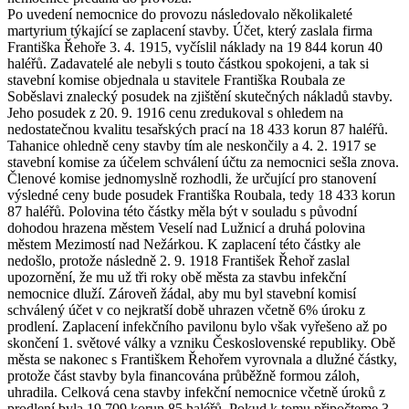
Po uvedení nemocnice do provozu následovalo několikaleté
martyrium týkající se zaplacení stavby. Účet, který zaslala firma
Františka Řehoře 3. 4. 1915, vyčíslil náklady na 19 844 korun 40
haléřů. Zadavatelé ale nebyli s touto částkou spokojeni, a tak si
stavební komise objednala u stavitele Františka Roubala ze
Soběslavi znalecký posudek na zjištění skutečných nákladů stavby.
Jeho posudek z 20. 9. 1916 cenu zredukoval s ohledem na
nedostatečnou kvalitu tesařských prací na 18 433 korun 87 haléřů.
Tahanice ohledně ceny stavby tím ale neskončily a 4. 2. 1917 se
stavební komise za účelem schválení účtu za nemocnici sešla znova.
Členové komise jednomyslně rozhodli, že určující pro stanovení
výsledné ceny bude posudek Františka Roubala, tedy 18 433 korun
87 haléřů. Polovina této částky měla být v souladu s původní
dohodou hrazena městem Veselí nad Lužnicí a druhá polovina
městem Mezimostí nad Nežárkou. K zaplacení této částky ale
nedošlo, protože následně 2. 9. 1918 František Řehoř zaslal
upozornění, že mu už tři roky obě města za stavbu infekční
nemocnice dluží. Zároveň žádal, aby mu byl stavební komisí
schválený účet v co nejkratší době uhrazen včetně 6% úroku z
prodlení. Zaplacení infekčního pavilonu bylo však vyřešeno až po
skončení 1. světové války a vzniku Československé republiky. Obě
města se nakonec s Františkem Řehořem vyrovnala a dlužné částky,
protože část stavby byla financována průběžně formou záloh,
uhradila. Celková cena stavby infekční nemocnice včetně úroků z
prodlení byla 19 709 korun 85 haléřů. Pokud k tomu připočteme 3