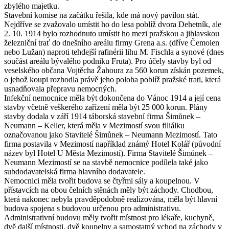
zbylého majetku.
Stavební komise na začátku řešila, kde má nový pavilon stát.
Nejdříve se zvažovalo umístit ho do lesa poblíž dvora Dehetník, ale
2. 10. 1914 bylo rozhodnuto umístit ho mezi pražskou a jihlavskou
železniční trať do dnešního areálu firmy Grena a.s. (dříve Čemolen
nebo Lužan) naproti tehdejší rafinérii lihu M. Fischla a synové (dnes
součást areálu bývalého podniku Fruta). Pro účely stavby byl od
veselského občana Vojtěcha Žahoura za 560 korun získán pozemek,
o jehož koupi rozhodla právě jeho poloha poblíž pražské trati, která
usnadňovala přepravu nemocných.
Infekční nemocnice měla být dokončena do Vánoc 1914 a její cena
stavby včetně veškerého zařízení měla být 25 000 korun. Plány
stavby dodala v září 1914 táborská stavební firma Šimůnek –
Neumann – Keller, která měla v Mezimostí svou filiálku
označovanou jako Stavitelé Šimůnek – Neumann Mezimostí. Tato
firma postavila v Mezimostí například známý Hotel Kolář (původní
název byl Hotel U Města Mezimostí). Firma Stavitelé Šimůnek –
Neumann Mezimostí se na stavbě nemocnice podílela také jako
subdodavatelská firma hlavního dodavatele.
Nemocnici měla tvořit budova se čtyřmi sály a koupelnou. V
přístavcích na obou čelních stěnách měly být záchody. Chodbou,
která nakonec nebyla pravděpodobně realizována, měla být hlavní
budova spojena s budovou určenou pro administrativu.
Administrativní budovu měly tvořit místnost pro lékaře, kuchyně,
dvě další místnosti, dvě koupelny a samostatný vchod na záchody v