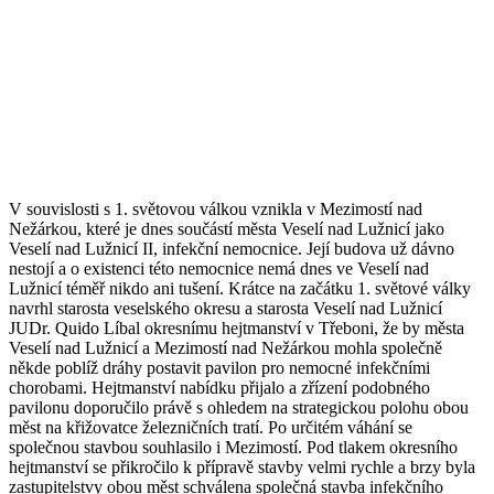
V souvislosti s 1. světovou válkou vznikla v Mezimostí nad
Nežárkou, které je dnes součástí města Veselí nad Lužnicí jako
Veselí nad Lužnicí II, infekční nemocnice. Její budova už dávno
nestojí a o existenci této nemocnice nemá dnes ve Veselí nad
Lužnicí téměř nikdo ani tušení. Krátce na začátku 1. světové války
navrhl starosta veselského okresu a starosta Veselí nad Lužnicí
JUDr. Quido Líbal okresnímu hejtmanství v Třeboni, že by města
Veselí nad Lužnicí a Mezimostí nad Nežárkou mohla společně
někde poblíž dráhy postavit pavilon pro nemocné infekčními
chorobami. Hejtmanství nabídku přijalo a zřízení podobného
pavilonu doporučilo právě s ohledem na strategickou polohu obou
měst na křižovatce železničních tratí. Po určitém váhání se
společnou stavbou souhlasilo i Mezimostí. Pod tlakem okresního
hejtmanství se přikročilo k přípravě stavby velmi rychle a brzy byla
zastupitelstvy obou měst schválena společná stavba infekčního