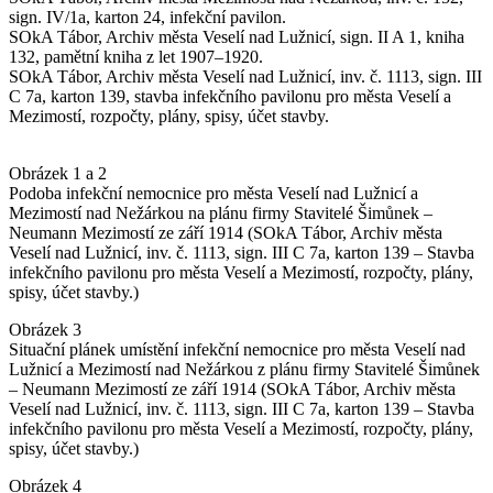
sign. IV/1a, karton 24, infekční pavilon.
SOkA Tábor, Archiv města Veselí nad Lužnicí, sign. II A 1, kniha
132, pamětní kniha z let 1907–1920.
SOkA Tábor, Archiv města Veselí nad Lužnicí, inv. č. 1113, sign. III
C 7a, karton 139, stavba infekčního pavilonu pro města Veselí a
Mezimostí, rozpočty, plány, spisy, účet stavby.
Obrázek 1 a 2
Podoba infekční nemocnice pro města Veselí nad Lužnicí a
Mezimostí nad Nežárkou na plánu firmy Stavitelé Šimůnek –
Neumann Mezimostí ze září 1914 (SOkA Tábor, Archiv města
Veselí nad Lužnicí, inv. č. 1113, sign. III C 7a, karton 139 – Stavba
infekčního pavilonu pro města Veselí a Mezimostí, rozpočty, plány,
spisy, účet stavby.)
Obrázek 3
Situační plánek umístění infekční nemocnice pro města Veselí nad
Lužnicí a Mezimostí nad Nežárkou z plánu firmy Stavitelé Šimůnek
– Neumann Mezimostí ze září 1914 (SOkA Tábor, Archiv města
Veselí nad Lužnicí, inv. č. 1113, sign. III C 7a, karton 139 – Stavba
infekčního pavilonu pro města Veselí a Mezimostí, rozpočty, plány,
spisy, účet stavby.)
Obrázek 4