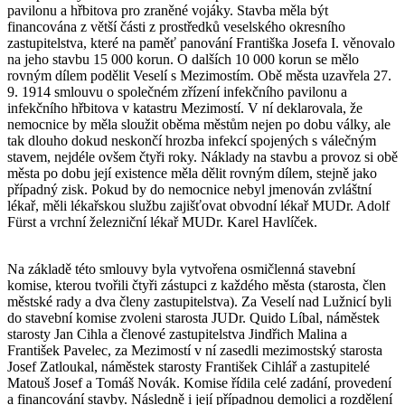
pavilonu a hřbitova pro zraněné vojáky. Stavba měla být
financována z větší části z prostředků veselského okresního
zastupitelstva, které na paměť panování Františka Josefa I. věnovalo
na jeho stavbu 15 000 korun. O dalších 10 000 korun se mělo
rovným dílem podělit Veselí s Mezimostím. Obě města uzavřela 27.
9. 1914 smlouvu o společném zřízení infekčního pavilonu a
infekčního hřbitova v katastru Mezimostí. V ní deklarovala, že
nemocnice by měla sloužit oběma městům nejen po dobu války, ale
tak dlouho dokud neskončí hrozba infekcí spojených s válečným
stavem, nejdéle ovšem čtyři roky. Náklady na stavbu a provoz si obě
města po dobu její existence měla dělit rovným dílem, stejně jako
případný zisk. Pokud by do nemocnice nebyl jmenován zvláštní
lékař, měli lékařskou službu zajišťovat obvodní lékař MUDr. Adolf
Fürst a vrchní železniční lékař MUDr. Karel Havlíček.
Na základě této smlouvy byla vytvořena osmičlenná stavební
komise, kterou tvořili čtyři zástupci z každého města (starosta, člen
městské rady a dva členy zastupitelstva). Za Veselí nad Lužnicí byli
do stavební komise zvoleni starosta JUDr. Quido Líbal, náměstek
starosty Jan Cihla a členové zastupitelstva Jindřich Malina a
František Pavelec, za Mezimostí v ní zasedli mezimostský starosta
Josef Zatloukal, náměstek starosty František Cihlář a zastupitelé
Matouš Josef a Tomáš Novák. Komise řídila celé zadání, provedení
a financování stavby. Následně i její případnou demolici a rozdělení