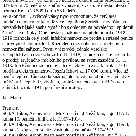
829 korun 70 haléřů za vnitřní vybavení, vyšla obě města infekční
nemocnice na 23 539 korun 55 haléřů.
Po ukončení 1. světové války bylo rozhodnuto, že celý areál
infekční nemocnice jako již více nepotřebný zrušit. Je zvláštní, že
nevznikla nějaká snaha využít ho s ohledem na poválečnou epidemii
španělské chřipky. Obě města se nakonec na přelomu roku 1918 a
1919 rozhodla celý areál infekční nemocnice prodat a stržené peníze
si rovným dílem rozdělit. Rozděleno mezi obě města mělo být i
nemocniční zařízení. První v této věci jednalo veselské
zastupitelstvo na své schůzi 15. 11. 1918, to mezimostské rozhodlo
o prodeji zrušeného infekčního pavilonu na svém zasedání 31. 1.
1919. Infekční nemocnice byla tedy někdy na začátku roku 1919
prodána elektromontérovi Josefu Ichovi za 17 000 korun. Více už
není o jejím dalším osudu známo, ale pravděpodobně byla někdy v
průběhu 1. republiky zbořena, protože na leteckých měřičských
snímcích z roku 1938 po ní není ani stopy.
Jan Mach
Prameny:
SOkA Tábor, Archiv města Mezimostí nad Nežárkou, sign. II A 1,
kniha 19, pamětní kniha z let 1907–1914.
SOkA Tábor, Archiv města Mezimostí nad Nežárkou, sign. II A 3,
kniha 21, zápisy ze schůzí zastupitelstva města 1910–1919.
SOkA Tábor, Archiv města Mezimostí nad Nežárkou, inv. č. 152,