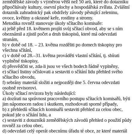
zemědělské závody s výměrou větší než 50 arů, které do dotazníku
připočítávaly kultury, osevní plochy a hospodářská zvířata. Zvláštní
dotazník zahradnický pak obdržely závody pěstující zeleninu,
ovoce, květiny a okrasné keře, rostliny a stromy.
Metodika rovněž stanovuje úkoly sčítacího komisaře:
a) ještě před 18. květnem projíti svůj sčítací obvod, aby se s ním
obeznámil a zjistil počet a druh tiskopisů, které má odevzdati
stranám,
b) v době od 18. – 23. května rozděliti po domech tiskopisy pro
všechna sčítání,
c) v době od 28.–31. května prováděti vlastní sčítání, tj. sbírati
vyplněné tiskopisy,
d) přesvědčiti se, zda-li jsou ve všech bodech řádně vyplněny,
e) sčítací listiny očíslovati a sestaviti o sčítání lidu přehled svého
sčítacího obvodu,
f) sebrány materiál složiti a nejpozději dne 5. června odevzdati
osobně revisorovi.
Úkoly sčítací revizora byly následující:
a) dozírati na správnost pracovního postupu sčítacích komisařů, býti
jim nápomocen radou i skutkem, rozhodovati sporné případy,
b) z přehledů sčítacích komisařů sestaviti přehled za celou obec,
pokud jde o sčítání lidu, a
c) sestaviti z dotazníků zemědělských závodů přehled o použití půdy
rovněž za celou obec,
d) odevzdati celý operát obecnímu úřadu té obce, ze které materiál