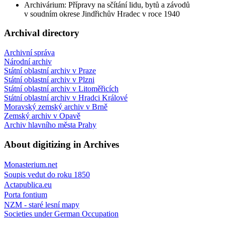
Archivárium: Přípravy na sčítání lidu, bytů a závodů
v soudním okrese Jindřichův Hradec v roce 1940
Archival directory
Archivní správa
Národní archiv
Státní oblastní archiv v Praze
Státní oblastní archiv v Plzni
Státní oblastní archiv v Litoměřicích
Státní oblastní archiv v Hradci Králové
Moravský zemský archiv v Brně
Zemský archiv v Opavě
Archiv hlavního města Prahy
About digitizing in Archives
Monasterium.net
Soupis vedut do roku 1850
Actapublica.eu
Porta fontium
NZM - staré lesní mapy
Societies under German Occupation