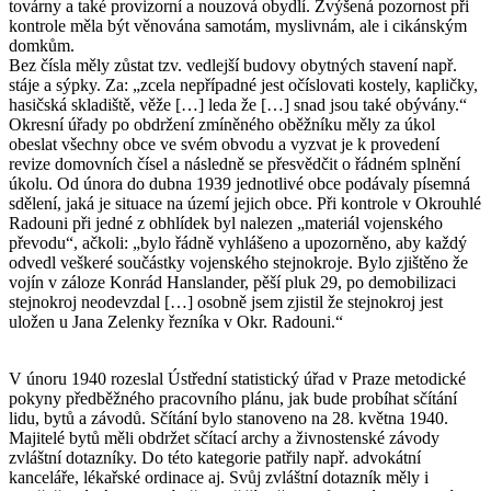
továrny a také provizorní a nouzová obydlí. Zvýšená pozornost při
kontrole měla být věnována samotám, myslivnám, ale i cikánským
domkům.
Bez čísla měly zůstat tzv. vedlejší budovy obytných stavení např.
stáje a sýpky. Za: „zcela nepřípadné jest očíslovati kostely, kapličky,
hasičská skladiště, věže […] leda že […] snad jsou také obývány.“
Okresní úřady po obdržení zmíněného oběžníku měly za úkol
obeslat všechny obce ve svém obvodu a vyzvat je k provedení
revize domovních čísel a následně se přesvědčit o řádném splnění
úkolu. Od února do dubna 1939 jednotlivé obce podávaly písemná
sdělení, jaká je situace na území jejich obce. Při kontrole v Okrouhlé
Radouni při jedné z obhlídek byl nalezen „materiál vojenského
převodu“, ačkoli: „bylo řádně vyhlášeno a upozorněno, aby každý
odvedl veškeré součástky vojenského stejnokroje. Bylo zjištěno že
vojín v záloze Konrád Hanslander, pěší pluk 29, po demobilizaci
stejnokroj neodevzdal […] osobně jsem zjistil že stejnokroj jest
uložen u Jana Zelenky řezníka v Okr. Radouni.“
V únoru 1940 rozeslal Ústřední statistický úřad v Praze metodické
pokyny předběžného pracovního plánu, jak bude probíhat sčítání
lidu, bytů a závodů. Sčítání bylo stanoveno na 28. května 1940.
Majitelé bytů měli obdržet sčítací archy a živnostenské závody
zvláštní dotazníky. Do této kategorie patřily např. advokátní
kanceláře, lékařské ordinace aj. Svůj zvláštní dotazník měly i