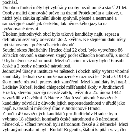
pochází.
Do obou funkcí měly být vybírány osoby bezúhonné a starší 21 let.
Osoby mající domovské právo na území Protektorátu a takové, u
nichž byla záruka splnění úkolu správně, přesně a nestranně a
samozřejmě znalé jak českého, tak německého jazyka na
požadované úrovni.
Úkolem jednotlivých obcí bylo takové kandidáty najít, sepsat a
definitivní seznamy odevzdat do 2. května. Ke stejnému datu měly
být stanoveny i počty sčítacích obvodů.
Soudní okres Jindřichův Hradec čítal 22 obcí, bylo vytvořeno 86
sčítacích obvodů a stanoven stejný počet sčítacích komisařů, z nichž
9 bylo německé národnosti. Mezi sčítacími revizory bylo 16 osob
české a 2 osoby německé národnosti.
Jednotlivé úřady a instituce ve městech i obcích měly vybrat vhodné
kandidáty. Jednalo se o muže narozené v rozmezí let 1864 až 1919 a
šlo o muže různých pracovních zaměření. Mezi kandidáty byl např. i
Ladislav Kubeš, ředitel chlapecké měšťanské školy v Jindřichově
Hradci, kterého později nacisté zatkli, uvěznili a 25. února 1942
zavraždili v Osvětimi. Některé z úřadů své původně navržené
kandidáty odvolali z důvodu jejich nepostradatelnosti v úřadě jako
např. Katastrální měřičský úřad v Jindřichově Hradci.
Z počtu 49 navržených kandidátů pro Jindřichův Hradec bylo
vybráno 18 sčítacích komisařů české národnosti a 8 národnosti
německé, 3 sčítací revizoři byli národnosti české a 2 německé. Mezi
vybranými osobami byl i Rudolf Regentík, štábní kapitán v. v., člen