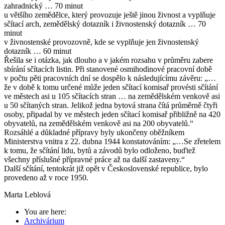
zahradnický … 70 minut
u většího zemědělce, který provozuje ještě jinou živnost a vyplňuje
sčítací arch, zemědělský dotazník i živnostenský dotazník … 70
minut
v živnostenské provozovně, kde se vyplňuje jen živnostenský
dotazník … 60 minut
Řešila se i otázka, jak dlouho a v jakém rozsahu v průměru zabere
sbírání sčítacích listin. Při stanovené osmihodinové pracovní době
v počtu pěti pracovních dní se dospělo k následujícímu závěru: „…
že v době k tomu určené může jeden sčítací komisař provésti sčítání
ve městech asi u 105 sčítacích stran … na zemědělském venkově asi
u 50 sčítaných stran. Jelikož jedna bytová strana čítá průměrně čtyři
osoby, připadal by ve městech jeden sčítací komisař přibližně na 420
obyvatelů, na zemědělském venkově asi na 200 obyvatelů.“
Rozsáhlé a důkladné přípravy byly ukončeny oběžníkem
Ministerstva vnitra z 22. dubna 1944 konstatováním: „…Se zřetelem
k tomu, že sčítání lidu, bytů a závodů bylo odloženo, buďtež
všechny příslušné přípravné práce až na další zastaveny.“
Další sčítání, tentokrát již opět v Československé republice, bylo
provedeno až v roce 1950.
Marta Leblová
You are here:
Archivárium