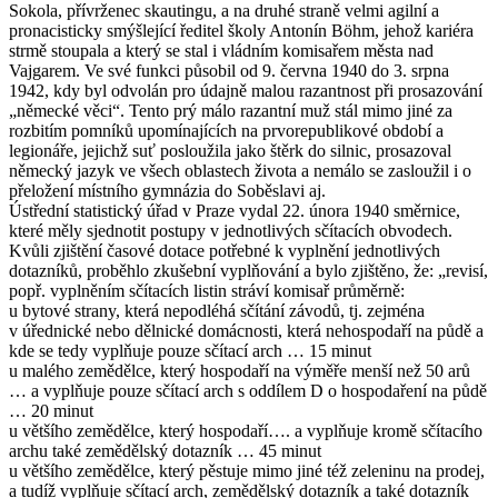
Sokola, přívrženec skautingu, a na druhé straně velmi agilní a
pronacisticky smýšlející ředitel školy Antonín Böhm, jehož kariéra
strmě stoupala a který se stal i vládním komisařem města nad
Vajgarem. Ve své funkci působil od 9. června 1940 do 3. srpna
1942, kdy byl odvolán pro údajně malou razantnost při prosazování
„německé věci“. Tento prý málo razantní muž stál mimo jiné za
rozbitím pomníků upomínajících na prvorepublikové období a
legionáře, jejichž suť posloužila jako štěrk do silnic, prosazoval
německý jazyk ve všech oblastech života a nemálo se zasloužil i o
přeložení místního gymnázia do Soběslavi aj.
Ústřední statistický úřad v Praze vydal 22. února 1940 směrnice,
které měly sjednotit postupy v jednotlivých sčítacích obvodech.
Kvůli zjištění časové dotace potřebné k vyplnění jednotlivých
dotazníků, proběhlo zkušební vyplňování a bylo zjištěno, že: „revisí,
popř. vyplněním sčítacích listin stráví komisař průměrně:
u bytové strany, která nepodléhá sčítání závodů, tj. zejména
v úřednické nebo dělnické domácnosti, která nehospodaří na půdě a
kde se tedy vyplňuje pouze sčítací arch … 15 minut
u malého zemědělce, který hospodaří na výměře menší než 50 arů
… a vyplňuje pouze sčítací arch s oddílem D o hospodaření na půdě
… 20 minut
u většího zemědělce, který hospodaří…. a vyplňuje kromě sčítacího
archu také zemědělský dotazník … 45 minut
u většího zemědělce, který pěstuje mimo jiné též zeleninu na prodej,
a tudíž vyplňuje sčítací arch, zemědělský dotazník a také dotazník