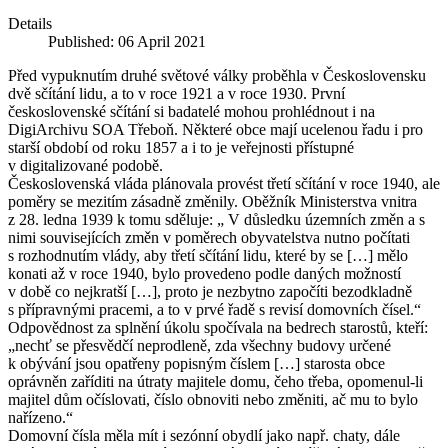
Details
Published: 06 April 2021
Před vypuknutím druhé světové války proběhla v Československu
dvě sčítání lidu, a to v roce 1921 a v roce 1930. První
československé sčítání si badatelé mohou prohlédnout i na
DigiArchivu SOA Třeboň. Některé obce mají ucelenou řadu i pro
starší období od roku 1857 a i to je veřejnosti přístupné
v digitalizované podobě.
Československá vláda plánovala provést třetí sčítání v roce 1940, ale
poměry se mezitím zásadně změnily. Oběžník Ministerstva vnitra
z 28. ledna 1939 k tomu sděluje: „ V důsledku územních změn a s
nimi souvisejících změn v poměrech obyvatelstva nutno počítati
s rozhodnutím vlády, aby třetí sčítání lidu, které by se […] mělo
konati až v roce 1940, bylo provedeno podle daných možností
v době co nejkratší […], proto je nezbytno započíti bezodkladně
s přípravnými pracemi, a to v prvé řadě s revisí domovních čísel.“
Odpovědnost za splnění úkolu spočívala na bedrech starostů, kteří:
„nechť se přesvědčí neprodleně, zda všechny budovy určené
k obývání jsou opatřeny popisným číslem […] starosta obce
oprávněn zaříditi na útraty majitele domu, čeho třeba, opomenul-li
majitel dům očíslovati, číslo obnoviti nebo změniti, ač mu to bylo
nařízeno.“
Domovní čísla měla mít i sezónní obydlí jako např. chaty, dále