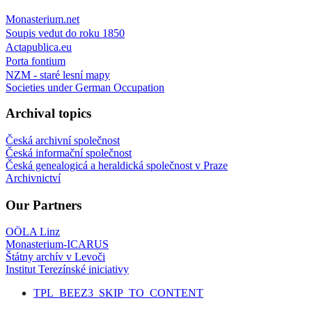
Monasterium.net
Soupis vedut do roku 1850
Actapublica.eu
Porta fontium
NZM - staré lesní mapy
Societies under German Occupation
Archival topics
Česká archivní společnost
Česká informační společnost
Česká genealogicá a heraldická společnost v Praze
Archivnictví
Our Partners
OÖLA Linz
Monasterium-ICARUS
Štátny archív v Levoči
Institut Terezínské iniciativy
TPL_BEEZ3_SKIP_TO_CONTENT