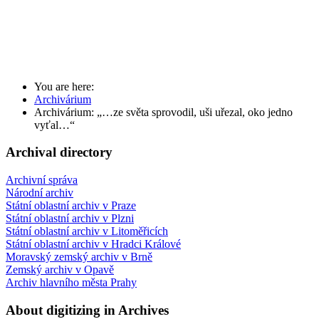
You are here:
Archivárium
Archivárium: „…ze světa sprovodil, uši uřezal, oko jedno
vyťal…“
Archival directory
Archivní správa
Národní archiv
Státní oblastní archiv v Praze
Státní oblastní archiv v Plzni
Státní oblastní archiv v Litoměřicích
Státní oblastní archiv v Hradci Králové
Moravský zemský archiv v Brně
Zemský archiv v Opavě
Archiv hlavního města Prahy
About digitizing in Archives