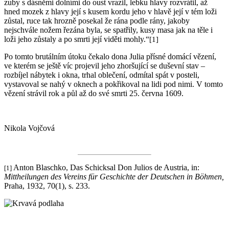
zuby s dásněmi dolními do oust vrazil, lebku hlavy rozvrátil, až
hned mozek z hlavy její s kusem kordu jeho v hlavě její v tém loži
zůstal, ruce tak hrozně posekal že rána podle rány, jakoby
nejschvále nožem řezána byla, se spatřily, kusy masa jak na těle i
loži jeho zůstaly a po smrti její viděti mohly.“
[1]
Po tomto brutálním útoku čekalo dona Julia přísné domácí vězení,
ve kterém se ještě víc projevil jeho zhoršující se duševní stav –
rozbíjel nábytek i okna, trhal oblečení, odmítal spát v posteli,
vystavoval se nahý v oknech a pokřikoval na lidi pod nimi. V tomto
vězení strávil rok a půl až do své smrti 25. června 1609.
Nikola Vojčová
Anton Blaschko, Das Schicksal Don Julios de Austria, in:
[1]
Mittheilungen des Vereins für Geschichte der Deutschen in Böhmen,
Praha, 1932, 70(1), s. 233.