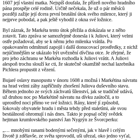
1607 její vlastní matka. Nejspíš doufala, že přízeň nového hradního
pána prospěje celé rodině. Určitě nečekala, že už o pár měsíců
později zažije její dcera první brutální útok svého milence, který ji
nejprve pobodal, a pak ještě vyhodil z okna své ložnice.
Byl zázrak, že Markéta tento útok přežila a dokázala se z něho
zotavit. Tato zpráva se samozřejmě donesla i k Juliovi, který velmi
ostře požadoval, aby se k němu jeho milenka vrátila. Po
opakovaném odmítnutí zapojil i další donucovací prostředky, z nichž
nejúčinnějším se ukázalo být uvěznění dívčina otce. Je zřejmé, že
pro jeho záchranu se Markéta rozhodla k Juliovi vrátit. A Juliovi
alespoň trochu slouží ke cti, že skutečně okamžitě nechal lazebníka
Pichlera propustit z vězení.
Bujaré oslavy masopustu v únoru 1608 a možná i Markétina návratu
na hrad velmi záhy zapříčinily zhoršení Juliova duševního stavu.
Během jednoho ze svých záchvatů šílenství, jak se tradičně udává,
už druhou noc po Markétině návratu na dívku zaútočil, a to
uprostřed noci přímo ve své ložnici. Rány, které jí způsobil,
šokovaly obyvatele hradu i města tehdy před staletími, ale svou
bestiálností ohromují i nás dnes. Takto je popsal očitý svědek
hejtman krumlovského panství Jan Nygrýn ze Švorcperku:
„… mnohými ranami bodenými sečenými, jak v hlavě i celým
životě ji zdělavše, ze světa sprovodil, uši uřezal, oko jedno vyťal,