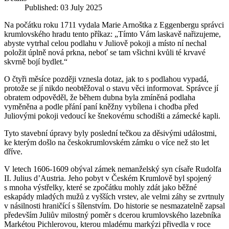
Published: 03 July 2025
Na počátku roku 1711 vydala Marie Arnoštka z Eggenbergu správci
krumlovského hradu tento příkaz: „Tímto Vám laskavě nařizujeme,
abyste vytrhal celou podlahu v Juliově pokoji a místo ní nechal
položit úplně nová prkna, neboť se tam všichni kvůli té krvavé
skvrně bojí bydlet.“
O čtyři měsíce později vznesla dotaz, jak to s podlahou vypadá,
protože se jí nikdo neobtěžoval o stavu věci informovat. Správce jí
obratem odpověděl, že během dubna byla zmíněná podlaha
vyměněna a podle přání paní kněžny vybílena i chodba před
Juliovými pokoji vedoucí ke šnekovému schodišti a zámecké kapli.
Tyto stavební úpravy byly poslední tečkou za děsivými událostmi,
ke kterým došlo na českokrumlovském zámku o více než sto let
dříve.
V letech 1606-1609 obýval zámek nemanželský syn císaře Rudolfa
II. Julius d’Austria. Jeho pobyt v Českém Krumlově byl spojený
s mnoha výstřelky, které se zpočátku mohly zdát jako běžné
eskapády mladých mužů z vyšších vrstev, ale velmi záhy se zvrtnuly
v násilnosti hraničící s šílenstvím. Do historie se nesmazatelně zapsal
především Juliův milostný poměr s dcerou krumlovského lazebníka
Markétou Pichlerovou, kterou mladému markýzi přivedla v roce