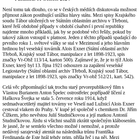
Není tomu tak dlouho, co se v českých médiích diskutovala možnost
přijmout zákon postihující urážku hlavy státu. Mezi spisy Krajského
soudu Tábor uložených ve Státním oblastním archivu v Třeboni,
které řeší obdobné případy v období císařství i první republiky
najdeme mnoho příkladů, jak by se podobné věci řešily, pokud by
takový zákon vstoupil v platnost. Jeden z těchto případů spadající do
prvního roku 1. světové války se stal v Mezimostí a jeho hlavním
hrdinou byl veselský továrník Alois Exner (Státní oblastní archiv
Třeboň, Krajský soud Tábor, manipulace z let 1898-1923, spis
značky Vr-Obž 113/14, karton 500). Zajímavé je, že je to týž Alois
Exner, který byl 13. října 1921 odsouzen za zapálení veselské
Legiostavby (Státní oblastní archiv Třeboň, Krajský soud Tábor,
manipulace z let 1898-1923, spis značky Vr-obž 512/21, kart. 542).
Celá věc připomínající tak trochu starý prvorepublikový film s
Vlastou Burianem Anton Špelec ostrostřelec popřípadě líčení z
Haškova Švejka se stala 5. července roku 1914, když
sedmadvacetiletý majitel továrny ve Veselí nad Lužnicí Alois Exner
cestoval vlakem do Prahy. V kupé jel společně s chemikem Dr. Jiřím
Čížkem, jeho nevěstou Julií Studničkovou a její matkou Antonií
Studničkovou. Jízdu si všichni snažili zkrátit společným klábosením.
Je jasné, že se semlelo všechno možné i nemožné, a protože
nedávný sarajevský atentát na následníka trůnu Františka
Ferdinanda de Este hrál tehdy prim, přišla řeč i na něj. Mezi