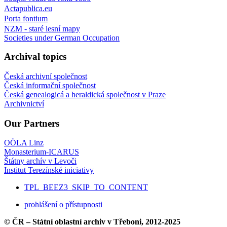
Actapublica.eu
Porta fontium
NZM - staré lesní mapy
Societies under German Occupation
Archival topics
Česká archivní společnost
Česká informační společnost
Česká genealogicá a heraldická společnost v Praze
Archivnictví
Our Partners
OÖLA Linz
Monasterium-ICARUS
Štátny archív v Levoči
Institut Terezínské iniciativy
TPL_BEEZ3_SKIP_TO_CONTENT
prohlášení o přístupnosti
© ČR – Státní oblastní archiv v Třeboni, 2012-2025