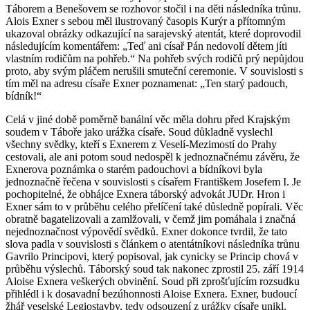
Táborem a Benešovem se rozhovor stočil i na děti následníka trůnu.
Alois Exner s sebou měl ilustrovaný časopis Kurýr a přítomným
ukazoval obrázky odkazující na sarajevský atentát, které doprovodil
následujícím komentářem: „Teď ani císař Pán nedovolí dětem jíti
vlastním rodičům na pohřeb.“ Na pohřeb svých rodičů prý nepůjdou
proto, aby svým pláčem nerušili smuteční ceremonie. V souvislosti s
tím měl na adresu císaře Exner poznamenat: „Ten starý padouch,
bídník!“
Celá v jiné době poměrně banální věc měla dohru před Krajským
soudem v Táboře jako urážka císaře. Soud důkladně vyslechl
všechny svědky, kteří s Exnerem z Veselí-Mezimostí do Prahy
cestovali, ale ani potom soud nedospěl k jednoznačnému závěru, že
Exnerova poznámka o starém padouchovi a bídníkovi byla
jednoznačně řečena v souvislosti s císařem Františkem Josefem I. Je
pochopitelné, že obhájce Exnera táborský advokát JUDr. Hron i
Exner sám to v průběhu celého přelíčení také důsledně popírali. Věc
obratně bagatelizovali a zamlžovali, v čemž jim pomáhala i značná
nejednoznačnost výpovědí svědků. Exner dokonce tvrdil, že tato
slova padla v souvislosti s článkem o atentátníkovi následníka trůnu
Gavrilo Principovi, který popisoval, jak cynicky se Princip chová v
průběhu výslechů. Táborský soud tak nakonec zprostil 25. září 1914
Aloise Exnera veškerých obvinění. Soud při zprošťujícím rozsudku
přihlédl i k dosavadní bezúhonnosti Aloise Exnera. Exner, budoucí
žhář veselské Legiostavby, tedy odsouzení z urážky císaře unikl.