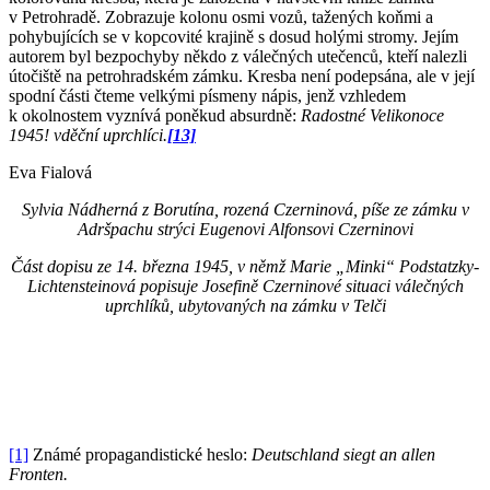
v Petrohradě. Zobrazuje kolonu osmi vozů, tažených koňmi a
pohybujících se v kopcovité krajině s dosud holými stromy. Jejím
autorem byl bezpochyby někdo z válečných utečenců, kteří nalezli
útočiště na petrohradském zámku. Kresba není podepsána, ale v její
spodní části čteme velkými písmeny nápis, jenž vzhledem
k okolnostem vyznívá poněkud absurdně:
Radostné Velikonoce
1945! vděční uprchlíci.
[13]
Eva Fialová
Sylvia Nádherná z Borutína, rozená Czerninová, píše ze zámku v
Adršpachu strýci Eugenovi Alfonsovi Czerninovi
Část dopisu ze 14. března 1945, v němž Marie „Minki“ Podstatzky-
Lichtensteinová popisuje Josefině Czerninové situaci válečných
uprchlíků, ubytovaných na zámku v Telči
[1]
Známé propagandistické heslo:
Deutschland siegt an allen
Fronten.