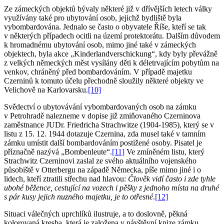
Ze zámeckých objektů bývaly některé již v dřívějších letech války
využívány také pro ubytování osob, jejichž bydliště byla
vybombardována. Jednalo se často o obyvatele Říše, kteří se tak
v některých případech ocitli na území protektorátu. Dalším důvodem
k hromadnému ubytování osob, mimo jiné také v zámeckých
objektech, byla akce „Kinderlandverschickung“, kdy byly převážně
z velkých německých měst vysílány děti k déletrvajícím pobytům na
venkov, chráněný před bombardováním. V případě majetku
Czerninů k tomuto účelu přechodně sloužily některé objekty ve
Velichově na Karlovarsku.
[10]
Svědectví o ubytovávání vybombardovaných osob na zámku
v Petrohradě nalezneme v dopise již zmiňovaného Czerninova
zaměstnance JUDr. Friedricha Strachwitze (1904-1985), který se v
listu z 15. 12. 1944 dotazuje Czernina, zda musel také v tamním
zámku umístit další bombardováním postižené osoby. Pisatel je
příznačně nazývá „Bombenleute“.
[11]
Ve zmíněném listu, který
Strachwitz Czerninovi zaslal ze svého aktuálního vojenského
působiště v Otterbergu na západě Německa, píše mimo jiné i o
lidech, kteří ztratili střechu nad hlavou:
Člověk vidí často i zde tyhle
ubohé běžence, cestující na vozech i pěšky z jednoho místa na druhé
s pár kusy jejich nuzného majetku, je to otřesné
.
[12]
Situaci válečných uprchlíků ilustruje, a to doslovně, pěkná
kolorovaná kresba, která je založena v návštěvní knize zámku