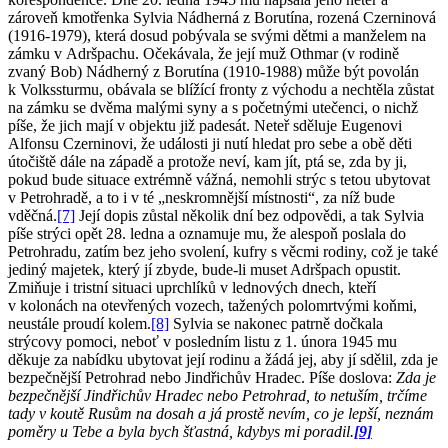
zároveň kmotřenka Sylvia Nádherná z Borutína, rozená Czerninová
(1916-1979), která dosud pobývala se svými dětmi a manželem na
zámku v Adršpachu. Očekávala, že její muž Othmar (v rodině
zvaný Bob) Nádherný z Borutína (1910-1988) může být povolán
k Volkssturmu, obávala se blížící fronty z východu a nechtěla zůstat
na zámku se dvěma malými syny a s početnými utečenci, o nichž
píše, že jich mají v objektu již padesát. Neteř sděluje Eugenovi
Alfonsu Czerninovi, že události ji nutí hledat pro sebe a obě děti
útočiště dále na západě a protože neví, kam jít, ptá se, zda by ji,
pokud bude situace extrémně vážná, nemohli strýc s tetou ubytovat
v Petrohradě, a to i v té „neskromnější místnosti“, za níž bude
vděčná.
[7]
Její dopis zůstal několik dní bez odpovědi, a tak Sylvia
píše strýci opět 28. ledna a oznamuje mu, že alespoň poslala do
Petrohradu, zatím bez jeho svolení, kufry s věcmi rodiny, což je také
jediný majetek, který jí zbyde, bude-li muset Adršpach opustit.
Zmiňuje i tristní situaci uprchlíků v lednových dnech, kteří
v kolonách na otevřených vozech, tažených polomrtvými koňmi,
neustále proudí kolem.
[8]
Sylvia se nakonec patrně dočkala
strýcovy pomoci, neboť v posledním listu z 1. února 1945 mu
děkuje za nabídku ubytovat její rodinu a žádá jej, aby jí sdělil, zda je
bezpečnější Petrohrad nebo Jindřichův Hradec. Píše doslova:
Zda je
bezpečnější Jindřichův Hradec nebo Petrohrad, to netuším, trčíme
tady v koutě Rusům na dosah a já prostě nevím, co je lepší, neznám
poměry u Tebe a byla bych šťastná, kdybys mi poradil.
[9]