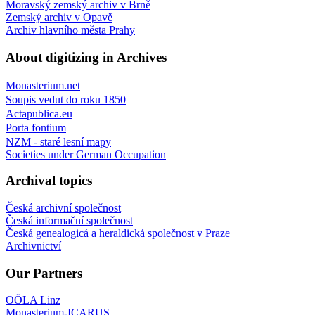
Moravský zemský archiv v Brně
Zemský archiv v Opavě
Archiv hlavního města Prahy
About digitizing in Archives
Monasterium.net
Soupis vedut do roku 1850
Actapublica.eu
Porta fontium
NZM - staré lesní mapy
Societies under German Occupation
Archival topics
Česká archivní společnost
Česká informační společnost
Česká genealogicá a heraldická společnost v Praze
Archivnictví
Our Partners
OÖLA Linz
Monasterium-ICARUS