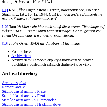
dubna, 19. června a 10. září 1941.
[11]
RAČ, část Eugen Alfons Czernin, korespondence, Friedrich
Strachwitz, list z 15. 12. 1944:
Hast Du noch andere Bombenleute
neu ins Schloss aufnehmen müssen?
[12]
Tamtéž:
Man sieht hier auch so oft diese armen Flüchtlinge auf
Wägen und zu Fuss mit ihren paar armseligen Habseligkeiten von
einem Ort zum andern wandernd, erschütternd.
[13]
Frohe Ostern 1945! die dankbaren Flüchtlinge.
You are here:
Archivárium
Archivárium: Zámecké objekty a ubytování válečných
uprchlíků v posledních měsících druhé světové války
Archival directory
Archivní správa
Národní archiv
Státní oblastní archiv v Praze
Státní oblastní archiv v Plzni
Státní oblastní archiv v Litoměřicích
Státní oblastní archiv v Hradci Králové