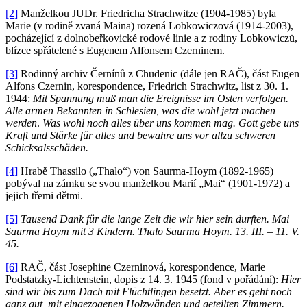
[2]
Manželkou JUDr. Friedricha Strachwitze (1904-1985) byla
Marie (v rodině zvaná Maina) rozená Lobkowiczová (1914-2003),
pocházející z dolnobeřkovické rodové linie a z rodiny Lobkowiczů,
blízce spřátelené s Eugenem Alfonsem Czerninem.
[3]
Rodinný archiv Černínů z Chudenic (dále jen RAČ), část Eugen
Alfons Czernin, korespondence, Friedrich Strachwitz, list z 30. 1.
1944:
Mit Spannung muß man die Ereignisse im Osten verfolgen.
Alle armen Bekannten in Schlesien, was die wohl jetzt machen
werden
.
Was wohl noch alles über uns kommen mag. Gott gebe uns
Kraft und Stärke für alles und bewahre uns vor allzu schweren
Schicksalsschäden.
[4]
Hrabě Thassilo („Thalo“) von Saurma-Hoym (1892-1965)
pobýval na zámku se svou manželkou Marií „Mai“ (1901-1972) a
jejich třemi dětmi.
[5]
Tausend Dank für die lange Zeit die wir hier sein durften. Mai
Saurma Hoym mit 3 Kindern. Thalo Saurma Hoym. 13. III. – 11. V.
45.
[6]
RAČ, část Josephine Czerninová, korespondence, Marie
Podstatzky-Lichtenstein, dopis z 14. 3. 1945 (fond v pořádání):
Hier
sind wir bis zum Dach mit Flüchtlingen besetzt. Aber es geht noch
ganz gut, mit eingezogenen Holzwänden und geteilten Zimmern.