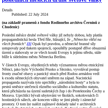
Details
Published: 22 July 2024
(na základě pramenů z fondu Rodinného archivu Černínů z
Chudenic)
Poslední měsíce druhé světové války již nebyly dobou, kdy platila
propagandistická hesla Třetí říše, hlásající, že
„Německo vítězí na
všech frontách“.
[1]
Opak byl pravdou, a německé branné síly
ustupovaly pod tlakem spojenců, opouštěly postupně dříve obsazená
území a stahovaly se ze všech koutů Evropy k jejímu středu, stále
blíže k sídelnímu městu Německa Berlínu.
V částech Evropy, obydlených tehdy významnou měrou etnickými
Němci, jako bylo Východní Prusko a Slezsko, vyvolával postup
fronty značné obavy a panický strach před Rudou armádou vedl
k exodu německých obyvatel směrem na západ. Nacistická
propaganda nazývala tyto uprchlíky „národními hosty“ a byla to
pestrá směsice utečenců různého sociálního a kulturního statutu,
která přicházela na území sudetských žup i do Protektorátu Čechy a
Morava. Uprchlíci bývali ubytováni ve školách, sokolovnách či
hostinských sálech, ale koncem války se jimi plnily i zámecké
prostory. O tom lze nalézt zajímavé doklady také v archivních