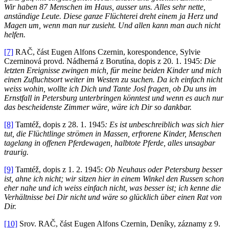
Wir haben 87 Menschen im Haus, ausser uns. Alles sehr nette,
anständige Leute. Diese ganze Flüchterei dreht einem ja Herz und
Magen um, wenn man nur zusieht. Und allen kann man auch nicht
helfen.
[7]
RAČ, část Eugen Alfons Czernin, korespondence, Sylvie
Czerninová provd. Nádherná z Borutína, dopis z 20. 1. 1945:
Die
letzten Ereignisse zwingen mich, für meine beiden Kinder und mich
einen Zufluchtsort weiter im Westen zu suchen. Da ich einfach nicht
weiss wohin, wollte ich Dich und Tante Josl fragen, ob Du uns im
Ernstfall in Petersburg unterbringen könntest und wenn es auch nur
das bescheidenste Zimmer wäre, wäre ich Dir so dankbar.
[8]
Tamtéž, dopis z 28. 1. 1945
: Es ist unbeschreiblich was sich hier
tut, die Flüchtlinge strömen in Massen, erfrorene Kinder, Menschen
tagelang in offenen Pferdewagen, halbtote Pferde, alles unsagbar
traurig.
[9]
Tamtéž, dopis z 1. 2. 1945:
Ob Neuhaus oder Petersburg besser
ist, ahne ich nicht; wir sitzen hier in einem Winkel den Russen schon
eher nahe und ich weiss einfach nicht, was besser ist; ich kenne die
Verhältnisse bei Dir nicht und wäre so glücklich über einen Rat von
Dir.
[10]
Srov. RAČ, část Eugen Alfons Czernin, Deníky, záznamy z 9.