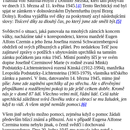
Thassila von Saurma-Hoym z Dolního Slezska, kteří tam pobývali
ve dnech 13. března až 11. května 1945.
[4]
Tento šlechtický rod byl
spjat se zámkem v dolnoslezském Dyhernfurthu (nyní Brzeg
Dolny). Rodina vyjádřila své díky za poskytnutý azyl následujícími
slovy:
Tisíceré díky za dlouhý čas, po který jsme zde směli být.
[5]
Svědectví o situaci, jaká panovala na mnohých zámcích koncem
války, nacházíme také v korespondenci, kterou manželé Eugen
Alfons Czernin a jeho žena Josefina rozená Schwarzenbergová
obdrželi od svých příbuzných a přátel. Pro nedalekou Telč jsou
zajímavé zprávy o potížích s ubytováním uprchlíků na tamním
zámku počátkem jara roku 1945. Místní poměry líčí je ve svém
dopise Josefině Czerninové Marie (v rodině zvaná Minki)
Podstatzky-Lichtensteinová rozená Kinská (1912-1994), manželka
Leopolda Podstatzky-Lichtensteina (1903-1979), vlastníka telčského
zámku a panství. V listu, datovaném 14. března 1945, mimo jiné
píše:
Jsme zde zaplněni uprchlíky až po střechu. Ale s dřevěnými
přepážkami a rozdělenými pokoji to jde ještě celkem dobře. Kromě
nás je v domě 87 lidí. Všechno velmi milí, řádní lidé. Celá tahle
uprchlická záležitost svírá člověku srdce a obrací se mu žaludek, jen
když to vidí. A všem stejně nemůže pomoci.
[6]
Všem jistě nebylo možno pomoci, zejména když o pomoc žádali
především blízcí známí a příbuzní. Ani v případě Eugena Alfonse
Czernina tomu nebylo jinak, o čemž svědčí i dochovaná
korespondence. Dne 20. ledna 1945 mu napsala jeho neteř a