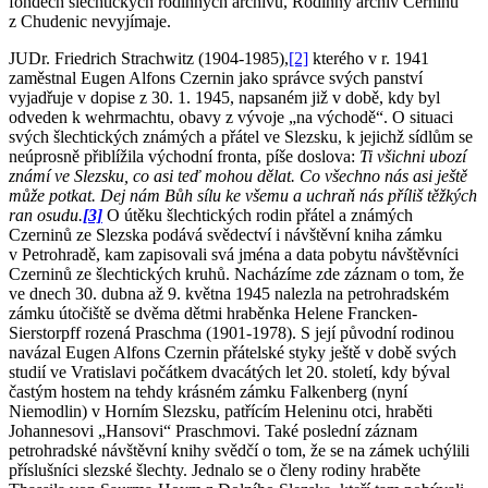
fondech šlechtických rodinných archivů, Rodinný archiv Černínů
z Chudenic nevyjímaje.
JUDr. Friedrich Strachwitz (1904-1985),
[2]
kterého v r. 1941
zaměstnal Eugen Alfons Czernin jako správce svých panství
vyjadřuje v dopise z 30. 1. 1945, napsaném již v době, kdy byl
odveden k wehrmachtu, obavy z vývoje „na východě“. O situaci
svých šlechtických známých a přátel ve Slezsku, k jejichž sídlům se
neúprosně přiblížila východní fronta, píše doslova:
Ti všichni ubozí
známí ve Slezsku, co asi teď mohou dělat. Co všechno nás asi ještě
může potkat. Dej nám Bůh sílu ke všemu a uchraň nás příliš těžkých
ran osudu.
[3]
O útěku šlechtických rodin přátel a známých
Czerninů ze Slezska podává svědectví i návštěvní kniha zámku
v Petrohradě, kam zapisovali svá jména a data pobytu návštěvníci
Czerninů ze šlechtických kruhů. Nacházíme zde záznam o tom, že
ve dnech 30. dubna až 9. května 1945 nalezla na petrohradském
zámku útočiště se dvěma dětmi hraběnka Helene Francken-
Sierstorpff rozená Praschma (1901-1978). S její původní rodinou
navázal Eugen Alfons Czernin přátelské styky ještě v době svých
studií ve Vratislavi počátkem dvacátých let 20. století, kdy býval
častým hostem na tehdy krásném zámku Falkenberg (nyní
Niemodlin) v Horním Slezsku, patřícím Heleninu otci, hraběti
Johannesovi „Hansovi“ Praschmovi. Také poslední záznam
petrohradské návštěvní knihy svědčí o tom, že se na zámek uchýlili
příslušníci slezské šlechty. Jednalo se o členy rodiny hraběte