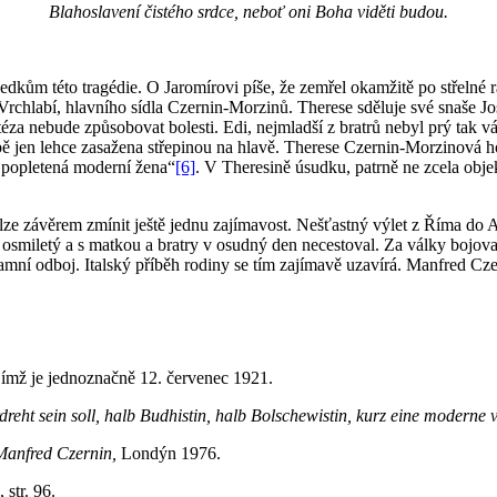
Blahoslavení čistého srdce, neboť oni Boha viděti budou.
kům této tragédie. O Jaromírovi píše, že zemřel okamžitě po střelné r
o Vrchlabí, hlavního sídla Czernin-Morzinů. Therese sděluje své snaše 
téza nebude způsobovat bolesti. Edi, nejmladší z bratrů nebyl prý tak vá
bě jen lehce zasažena střepinou na hlavě. Therese Czernin-Morzinová 
a popletená moderní žena“
[6]
. V Theresině úsudku, patrně ne zcela objekt
 závěrem zmínit ještě jednu zajímavost. Nešťastný výlet z Říma do Ass
 osmiletý a s matkou a bratry v osudný den necestoval. Za války bojov
 tamní odboj. Italský příběh rodiny se tím zajímavě uzavírá. Manfred Czer
jímž je jednoznačně 12. červenec 1921.
dreht sein soll, halb Budhistin, halb Bolschewistin, kurz eine moderne 
Manfred Czernin,
Londýn 1976.
 str. 96.