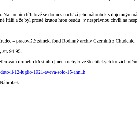
u. Na tamním hřbitově se dodnes nachází jeho náhrobek s dojemným náp
né Itálii a že byl prostě krutou hrou osudu „v nesprávnou chvíli na ne
ův Hradec – pracoviště zámek, fond Rodinný archiv Czerninů z Chudenic
 str. 94-95.
eferování druhého křestního jména nebylo ve šlechtických kruzích nič
caduto-il-12-luglio-1921-aveva-solo-15-anni.h