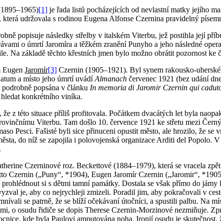
 (1895–1965)
[1]
je řada listů pocházejících od nevlastní matky jejího
 která udržovala s rodinou Eugena Alfonse Czernina pravidelný písem
obně popisuje následky střelby v italském Viterbu, jež postihla její pří
vami o úmrtí Jaromíra a těžkém zranění Punyho a jeho následné operaci.
ile. Na základě těchto křestních jmen bylo možno obrátit pozornost ke 
m Eugen
Jaromír
[3]
Czernin (1905–1921). Byl synem rakousko-uherskéh
atum a místo jeho úmrtí uvádí
Almanach
červenec 1921 (bez udání dne
ost podrobně popsána v článku
In memoria di Jaromir Czernin qui caduto 
 hledat konkrétního viníka.
íci, že z této situace příliš profitovala. Počátkem dvacátých let byla n
provinčnímu Viterbu. Tam došlo 10. července 1921 ke střetu mezi Černými
so Pesci. Fašisté byli sice přinuceni opustit město, ale hrozilo, že se 
sta, do níž se zapojila i polovojenská organizace Arditi del Popolo. 
.
therine Czerninové roz. Beckettové (1884–1979), která se vracela zpět 
ul Otto Czernin („Puny“, *1904), Eugen Jaromír Czernin („Jaromir“, *1905
rohlédnout si s dětmi tamní památky. Dostala se však přímo do jámy lvov
yzval je, aby co nejrychleji zmizeli. Poradil jim, aby pokračovali v ces
ali se patrně, že se blíží očekávaní útočníci, a spustili palbu. Na mís
aněními, o osudu řidiče se dopis Therese Czernin-Morzinové nezmiňuje. Z
ice, kde byla Paulovi amputována noha. Ironií osudu je skutečnost, že