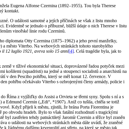
 manžela Eugena Alfonse Czernina (1892–1955). Tou byla Therese
ný kontakt.
buzné. O události samotné a jejích příčinách se však z listu mnoho
 Evidentně se jednalo o příbuzné, bližší údaje o nich Therese v listu
členům vinořské linie rodu Czerninů.
o diplomata Otty Czernina (1875–1962) a jeho první manželky,
) a město Viterbo. Na webových stránkách tohoto starobylého
il 12 luglio 1921, aveva solo 15 anni
[4]
.
Celá tragédie byla, jak to
aopak země v tíživé ekonomické situaci, doprovázené řadou potyček mezi
 košilemi (squadristi) na jedné a stoupenci socialistů a anarchistů na
vrátí v den Pesciho pohřbu, který se měl konat 12. července. V
V den pohřbu očekávalo Viterbo s ozbrojenými členy armády, policie i
do Říma z vyjížďky do Assisi a Orvieta se třemi syny. Spolu s ní a s
) a Edmund Czernin („Edi“, *1907). Aniž co tušila, chtěla se totiž
é. Když přijeli k městu, zjistili, že brána Porta Fiorentina je
tě po obvodu hradeb. Bylo to však fatální rozhodnutí s tragickými
tě byl zastřelen tehdy patnáctiletý Jaromír Czernin a těžce byl zraněn
práva o události na webových stránkách města dále uvádí, že zraněné
 k žádnému dalšímu krveprolití ani střetu, na který se město tak