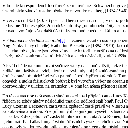
V bohaté korespondenci Josefiny Czerninové roz. Schwarzebergové
Czernin-Morzinová roz. hraběnka Fries von Friesenberg (1874-1946),
V červenci r. 1921 (30. 7.) poslala Therese své snaše list, v němž podr
nedovíme. Therese píše, že obdržela dopisy „od ubohého Otty“ se zprá
neuvádí, zmiňuje však další účastníky rodinné tragédie – Ediho a Luc
V
Almanachu šlechtických rodů
[2]
nalezneme vskutku osobu jméne
Angličanky Lucy (Lucile) Katherine Beckettové (1884–1979). Jako d
italského města, které jsou věnovány také historii, je nešťastná udál
někdy bývá, souhrou absurdních dějů a jejich následků, v nichž těžko
Ač stála Itálie na konci první světové války na straně vítězů, nelze ř
radikálními fašisty a levicí, které se nevyhnuly ani již zmiňovanému 
druhé straně, při nichž byl zabit patrně náhodně přítomný rolník Tomma
obavách z útoku fašistických bojůvek byl vytvořen výbor na obranu mě
dobrovolníky v ulicích, na hradbách i v branách města příchod fašistů
Do této situace se nešťastnou shodou okolností připletlo auto Lucy Ka
řidičem se tehdy aktéry následující tragické události stali bratři Pa
Lucy Czernin-Becketová zastavit na zpáteční cestě právě ve Viterbu a p
zablokována armádou. Zde přítomný důstojník jim vysvětlil situaci a v
následky. Když „obránci“ zaslechli hluk motoru auta Alfa Romeo, domnív
i jeho bratr Paul alias Puny. Ostatní účastníci vyvázli s lehčími zr
osoby byly za doprovodu policie urychleně dopraveny do místní nemocn