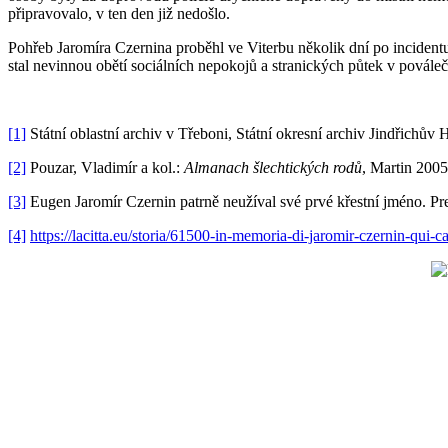
připravovalo, v ten den již nedošlo.
Pohřeb Jaromíra Czernina proběhl ve Viterbu několik dní po incident
stal nevinnou obětí sociálních nepokojů a stranických půtek v pováleč
[1]
Státní oblastní archiv v Třeboni, Státní okresní archiv Jindřich
[2]
Pouzar, Vladimír a kol.:
Almanach šlechtických rodů
, Martin 2005,
[3]
Eugen Jaromír Czernin patrně neužíval své prvé křestní jméno. Pr
[4]
https://lacitta.eu/storia/61500-in-memoria-di-jaromir-czernin-qui-