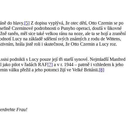
áně do hlavy.
[5]
Z dopisu vyplývá, že otec dětí, Otto Czernin se po
Josefině Czerninové podrobnosti o Punyho operaci, doufá v šikovné
žně raněn, měl sice také velkou ránu na noze, ale ta se hojí a zranění
hodnotí Lucy na základě sdělení svých známých z rodu de Wittens,
ivním, hrála jistě roli i skutečnost, že Otto Czernin a Lucy roz.
isi podnikli s Lucy pouze její tři starší synové. Nejmladší Manfred
al jako pilot v řadách RAF
[7]
a v r. 1944 – patrně i vzhledem k jeho
nin válku přežil a jeho potomci žijí ve Velké Británii.
[8]
verdrehte Frau!