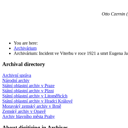
Otto Czernin 
You are here:
Archivárium
Archivárium: Incident ve Viterbu v roce 1921 a smrt Eugena J
Archival directory
Archivní správa
Národní archiv
Státní oblastní archiv v Praze
Státní oblastní archiv v Plzni
Státní oblastní archiv v Litoměřicích
Státní oblastní archiv v Hradci Králové
Moravský zemský archiv v Brně
Zemský archiv v Opavě
Archiv hlavního města Prahy
About digitizing in Archives