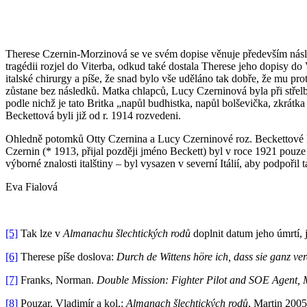
Therese Czernin-Morzinová se ve svém dopise věnuje především násled
tragédii rozjel do Viterba, odkud také dostala Therese jeho dopisy d
italské chirurgy a píše, že snad bylo vše uděláno tak dobře, že mu pro
zůstane bez následků. Matka chlapců, Lucy Czerninová byla při střel
podle nichž je tato Britka „napůl budhistka, napůl bolševička, zkrátk
Beckettová byli již od r. 1914 rozvedeni.
Ohledně potomků Otty Czernina a Lucy Czerninové roz. Beckettové lze
Czernin (* 1913, přijal později jméno Beckett) byl v roce 1921 pouze
výborné znalosti italštiny – byl vysazen v severní Itálií, aby podpořil
Eva Fialová
[5]
Tak lze v
Almanachu šlechtických rodů
doplnit datum jeho úmrtí, 
[6]
Therese píše doslova:
Durch de Wittens höre ich, dass sie ganz ver
[7]
Franks, Norman.
Double Mission: Fighter Pilot and SOE Agent, 
[8]
Pouzar, Vladimír a kol.:
Almanach šlechtických rodů
, Martin 2005,