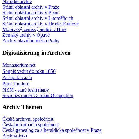
Národní archiv
Státní oblastní archiv v Praze
Státní oblastní archiv v Plzni
Státní oblastní archiv v Litoměřicích
Státní oblastní archiv v Hradci Králové
Moravský zemský archiv v Brně
Zemský archiv v Opavě
Archiv hlavního města Prahy
Digitalisierung in Archiven
Monasterium.net
Soupis vedut do roku 1850
Actapublica.eu
Porta fontium
NZM - staré lesní mapy
Societies under German Occupation
Archiv Themen
Česká archivní společnost
Česká informační společnost
Česká genealogicá a heraldická společnost v Praze
Archivnictví