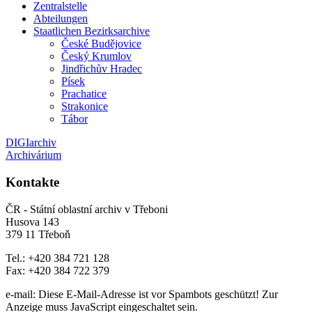
Zentralstelle
Abteilungen
Staatlichen Bezirksarchive
České Budějovice
Český Krumlov
Jindřichův Hradec
Písek
Prachatice
Strakonice
Tábor
DIGIarchiv
Archivárium
Kontakte
ČR - Státní oblastní archiv v Třeboni
Husova 143
379 11 Třeboň
Tel.: +420 384 721 128
Fax: +420 384 722 379
e-mail:
Diese E-Mail-Adresse ist vor Spambots geschützt! Zur
Anzeige muss JavaScript eingeschaltet sein.