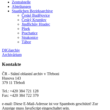
Zentralstelle
Abteilungen
Staatlichen Bezirksarchive
České Budějovice
Český Krumlov
Jindřichův Hradec
Písek
Prachatice
Strakonice
Tábor
DIGIarchiv
Archivárium
Kontakte
ČR - Státní oblastní archiv v Třeboni
Husova 143
379 11 Třeboň
Tel.: +420 384 721 128
Fax: +420 384 722 379
e-mail:
Diese E-Mail-Adresse ist vor Spambots geschützt! Zur
Anzeige muss JavaScript eingeschaltet sein.