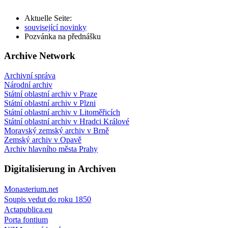
Aktuelle Seite:
související novinky
Pozvánka na přednášku
Archive Network
Archivní správa
Národní archiv
Státní oblastní archiv v Praze
Státní oblastní archiv v Plzni
Státní oblastní archiv v Litoměřicích
Státní oblastní archiv v Hradci Králové
Moravský zemský archiv v Brně
Zemský archiv v Opavě
Archiv hlavního města Prahy
Digitalisierung in Archiven
Monasterium.net
Soupis vedut do roku 1850
Actapublica.eu
Porta fontium