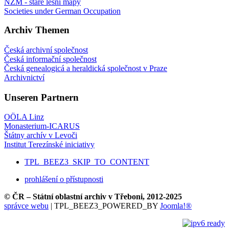
NZM - staré lesní mapy
Societies under German Occupation
Archiv Themen
Česká archivní společnost
Česká informační společnost
Česká genealogicá a heraldická společnost v Praze
Archivnictví
Unseren Partnern
OÖLA Linz
Monasterium-ICARUS
Štátny archív v Levoči
Institut Terezínské iniciativy
TPL_BEEZ3_SKIP_TO_CONTENT
prohlášení o přístupnosti
© ČR – Státní oblastní archiv v Třeboni, 2012-2025
správce webu
| TPL_BEEZ3_POWERED_BY
Joomla!®