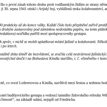
k šlo o první zásah tohoto druhu proti vodňanským židům ze strany ně
ji 30. srpna 1941 otiskl i
Arijský boj
, vyhlášená stoka kolaborantství, 
0 prakticky až do konce války. Každé číslo bylo přeplněné zuřivě prot
 druhým zastavovány pod záminkou nedostatku papíru, na tento plátek se
fredaktora) nezřídka patřili mezi spolupracovníky gestapa.
práv, v nichž se mohli uplatňovat místní fašisté a kolaboranti. Několik l
i po letech.
tálně zbita téměř do bezvědomí, se zračila celá nestvůrnost fašistický
eostýchal útočit i na Bohuslava Kindla staršího, t. č. vězněného v k
té, co svezl Ledererovou a Kindla, navštívil mezi šestou a sedmou hodi
vatel budějovického gestapa a vedoucí tamního židovského referátu Wi
činností“
, na základě udání, nejspíš od Friedricha.