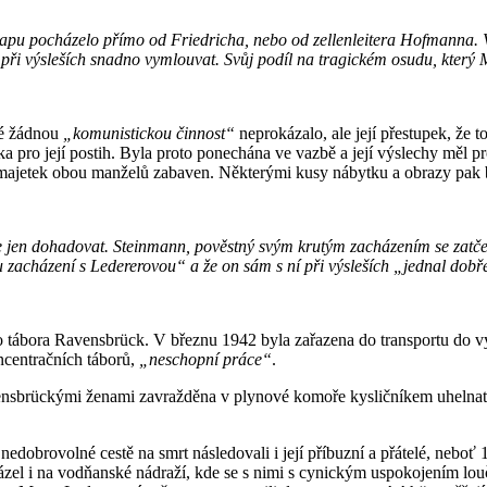
stapu pocházelo přímo od Friedricha, nebo od zellenleitera Hofmanna
h při výsleších snadno vymlouvat. Svůj podíl na tragickém osudu, který
vé žádnou
„komunistickou činnost“
neprokázalo, ale její přestupek, že t
 pro její postih. Byla proto ponechána ve vazbě a její výslechy měl p
 majetek obou manželů zabaven. Některými kusy nábytku a obrazy pak 
jen dohadovat. Steinmann, pověstný svým krutým zacházením se zatčeným
u zacházení s Ledererovou“ a že on sám s ní při výsleších „jednal dob
 tábora Ravensbrück. V březnu 1942 byla zařazena do transportu do vy
ncentračních táborů,
„neschopní práce“
.
ensbrückými ženami zavražděna v plynové komoře kysličníkem uhelnatý
v nedobrovolné cestě na smrt následovali i její příbuzní a přátelé, neb
zel i na vodňanské nádraží, kde se s nimi s cynickým uspokojením lou