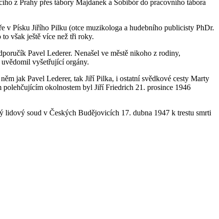
ícího z Prahy přes tábory Majdanek a Sobibór do pracovního tábora
e v Písku Jiřího Pilku (otce muzikologa a hudebního publicisty PhDr.
to však ještě více než tři roky.
dporučík Pavel Lederer. Nenašel ve městě nikoho z rodiny,
 uvědomil vyšetřující orgány.
m jak Pavel Lederer, tak Jiří Pilka, i ostatní svědkové cesty Marty
 polehčujícím okolnostem byl Jiří Friedrich 21. prosince 1946
 lidový soud v Českých Budějovicích 17. dubna 1947 k trestu smrti