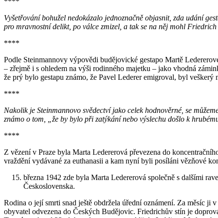
****
Vyšetřování bohužel nedokázalo jednoznačně objasnit, zda udání ge
pro mravnostní delikt, po válce zmizel, a tak se na něj mohl Friedric
****
Podle Steinmannovy výpovědi budějovické gestapo Martě Lederero
– zřejmě i s ohledem na výši rodinného majetku – jako vhodná záminka
že prý bylo gestapu známo, že Pavel Lederer emigroval, byl veškerý
****
Nakolik je Steinmannovo svědectví jako celek hodnověrné, se můžeme 
známo o tom, „že by bylo při zatýkání nebo výslechu došlo k hrubém
****
Z vězení v Praze byla Marta Ledererová převezena do koncentračního
vraždění vydávané za euthanasii a kam nyní byli posíláni vězňové ko
března 1942 zde byla Marta Ledererová společně s dalšími rav
Československa.
Rodina o její smrti snad ještě obdržela úřední oznámení. Za měsíc ji 
obyvatel odvezena do Českých Budějovic. Friedrichův stín je doprová