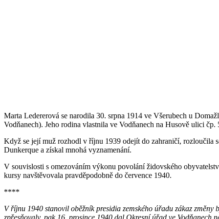
Marta Ledererová se narodila 30. srpna 1914 ve Všerubech u Domažli
Vodňanech). Jeho rodina vlastnila ve Vodňanech na Husově ulici čp. 5
Když se její muž rozhodl v říjnu 1939 odejít do zahraničí, rozloučila 
Dunkerque a získal mnohá vyznamenání.
V souvislosti s omezováním výkonu povolání židovského obyvatelstv
kursy navštěvovala pravděpodobně do července 1940.
****
V říjnu 1940 stanovil oběžník presidia zemského úřadu zákaz změny byd
zpřesňovaly, pak 16. prosince 1940 dal Okresní úřad ve Vodňanech na