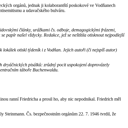
meckých orgánů, jednak ji kolaborantští poskokové ve Vodňanech
antisemitismu a udavačského bulváru.
ižidovskými články, urážkami čs. odboje, demagogickými frázemi,
 papír našel vždycky. Redakce, jež se neštítila otisknout nejpodlejší
okálek otiskl týdeník i z Vodňan. Jejich autoři (či nejspíš autor)
ch dryáčnických pisálků: zrůdný pocit uspokojení doprovázely
oncentračním táboře Buchenwaldu.
nou ranní Friedricha a prosil ho, aby nic nepodnikal. Friedrich měl
lly Steinmann. Čs. bezpečnostním orgánům 22. 7. 1946 tvrdil, že