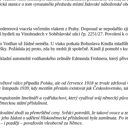
ická stanice o tom vyrozuměla předsedu místní židovské náboženské ob
 Ledererová vracela večerním vlakem z Prahy. Doposud se nepodařilo zjist
ří bydleli na Vinohradech v Soběslavské ulici čp. 2251/27. Povolení k c
í do Vodňan už žádné neměla. U vlaku potkala Bohuslava Kindla mladš
šky. Požádala jej proto, zda by mohli jít společně. Kindl jí pomohl s
 nákladní automobil vodňanského zelináře Edmunda Frohnera, který při
. světové válce připadla Polsku, ale od července 1918 se trvale zdržov
 v listopadu 1939, kdy mezitím přestalo existovat jak Československo, tak
krupulosním šmelináři a vydřiduchovi, který využíval svůj německý půvo
ěmeckou státní příslušnost.
valitní zboží za přemrštěné ceny. Svědci potvrdili, že takové ovoce a z
 jeho žádost o udělení říšskoněmecké příslušnosti byla zamítnuta. Po 
ě – i později – považován všeobecně za Němce.