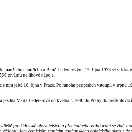
c manželům Jindřichu a Bertě Ledererovým. 15. října 1933 se v Klatov
6/I továrnu na lihové nápoje.
se s ním ještě 16. října v Praze. Po mnoha peripetiích vstoupil v srpnu 
a jezdila Marta Ledererová od května r. 1940 do Prahy do přeškolova
liště pro židovské obyvatelstvo a přechodného vzdalování se židů z okr
 vědomí všem četnickým stanicím vodňanského politického okresu, že ž