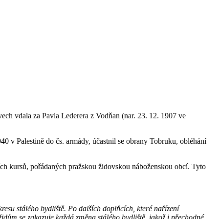
ech vdala za Pavla Lederera z Vodňan (nar. 23. 12. 1907 ve
1940 v Palestině do čs. armády, účastnil se obrany Tobruku, obléhání
cích kursů, pořádaných pražskou židovskou náboženskou obcí. Tyto
esu stálého bydliště. Po dalších doplňcích, které nařízení
idům se zakazuje každá změna stálého bydliště, jakož i přechodné