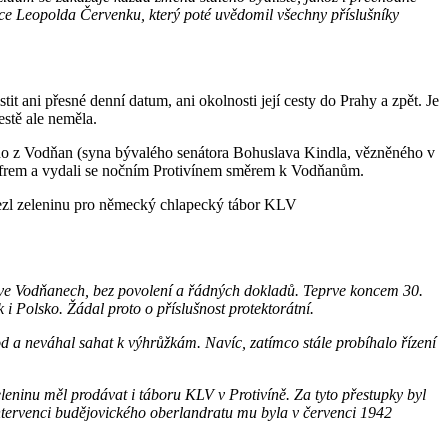
ce Leopolda Červenku, který poté uvědomil všechny příslušníky
it ani přesné denní datum, ani okolnosti její cesty do Prahy a zpět. Je
estě ale neměla.
ího z Vodňan (syna bývalého senátora Bohuslava Kindla, vězněného v
 kufrem a vydali se nočním Protivínem směrem k Vodňanům.
vezl zeleninu pro německý chlapecký tábor KLV
al ve Vodňanech, bez povolení a řádných dokladů. Teprve koncem 30.
 i Polsko. Žádal proto o příslušnost protektorátní.
d a neváhal sahat k výhrůžkám. Navíc, zatímco stále probíhalo řízení
eleninu měl prodávat i táboru KLV v Protivíně. Za tyto přestupky byl
intervenci budějovického oberlandratu mu byla v červenci 1942