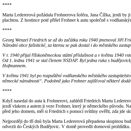
****
Marta Ledererová požádala Frohnerova šoféra, Jana Čížka, jestli by ji
plachtou. Z hostince poté přišel Frohner k autu společně s vodňan
****
Georg Wenzel Friedrich se až do začátku roku 1940 jmenoval Jiří Fridr
Národní obce fašistické, za kterou se pak dostal i do městského zastup
V r. 1940 přijal říšskoněmeckou státní příslušnost a v květnu 1940 v
Od 1. ledna 1941 se stal členem NSDAP. Byl jedna ruka s budějovick
Hofmannem.
V květnu 1941 byl po rozpuštění vodňanského městského zastupitels
německé národnosti“. Podobně jako Frohner zajišťoval některé dodá
****
Když nasedal do auta k Frohnerovi, zahlédl Friedrich Martu Lederero
jezdí vlakem a autem ji veze Frohner, který je německého původu. Nao
před jeho domem, měl si Friedrich s pomocí svítilny ověřit, zda jde 
Nejpozději do tří dnů byla Marta Ledererová přepadena skupinou bud
odvezli do Českých Budějovic. V domě provedli domovní prohlídku.