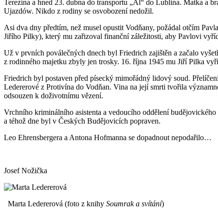
Terezína a hned 23. dubna do transportu „Al“ do Lublina. Matka a br
Ujazdów. Nikdo z rodiny se osvobození nedožil.
Asi dva dny předtím, než musel opustit Vodňany, požádal otčím Pavla 
Jiřího Pilky), který mu zařizoval finanční záležitosti, aby Pavlovi vyříd
Už v prvních poválečných dnech byl Friedrich zajištěn a začalo vyše
z rodinného majetku zbyly jen trosky. 16. října 1945 mu Jiří Pilka vy
Friedrich byl postaven před písecký mimořádný lidový soud. Přelíčení
Ledererové z Protivína do Vodňan. Vina na její smrti tvořila významn
odsouzen k doživotnímu vězení.
Vrchního kriminálního asistenta a vedoucího oddělení budějovického
a téhož dne byl v Českých Budějovicích popraven.
Leo Ehrensbergera a Antona Hofmanna se dopadnout nepodařilo…
Josef Nožička
Marta Ledererová (foto z knihy
Soumrak a svítání
)