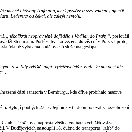
. Všeobecně obávaný Hofmann, který posléze musel Vodňany opustit
 Martu Ledererovou čekal, ale zakrýt nemohl.
otiž
„několikrát neoprávněně dojížděla z Vodňan do Prahy“
, posloužil
rovádět Steinmann. Posléze byla odvezena do vězení v Praze. I proto,
byla údajně vybavena budějovická služebna gestapa.
i, a se židy zvláště, např. vyšetřovatelům tvrdil, že mu není nic
ře“…
hrazené části sanatoria v Bernburgu, kde dříve probíhalo masové
m. Bylo jí pouhých 27 let. Její muž v tu dobu bojoval za osvobození
oť 13. dubna 1942 byla naprostá většina vodňanských židovských
čil. V Budějovicích nastoupili 18. dubna do transportu „Akb“ do