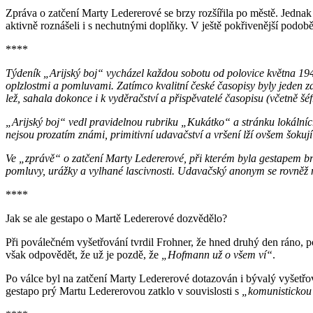
Zpráva o zatčení Marty Ledererové se brzy rozšířila po městě. Jedna
aktivně roznášeli i s nechutnými doplňky. V ještě pokřivenější podobě 
****
Týdeník „Arijský boj“ vycházel každou sobotu od polovice května 194
oplzlostmi a pomluvami. Zatímco kvalitní české časopisy byly jeden za
lež, sahala dokonce i k vyděračství a přispěvatelé časopisu (včetně šé
„Arijský boj“ vedl pravidelnou rubriku „Kukátko“ a stránku lokálních z
nejsou prozatím známi, primitivní udavačství a vršení lží ovšem šokují 
Ve „zprávě“ o zatčení Marty Ledererové, při kterém byla gestapem bru
pomluvy, urážky a vylhané lascivnosti. Udavačský anonym se rovněž n
****
Jak se ale gestapo o Martě Ledererové dozvědělo?
Při poválečném vyšetřování tvrdil Frohner, že hned druhý den ráno, po
však odpovědět, že už je pozdě, že
„Hofmann už o všem ví“
.
Po válce byl na zatčení Marty Ledererové dotazován i bývalý vyšetřo
gestapo prý Martu Ledererovou zatklo v souvislosti s
„komunistickou 