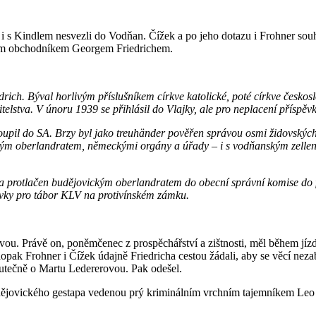
 i s Kindlem nesvezli do Vodňan. Čížek a po jeho dotazu i Frohner souh
ským obchodníkem Georgem Friedrichem.
ich. Býval horlivým příslušníkem církve katolické, poté církve českosl
itelstva. V únoru 1939 se přihlásil do Vlajky, ale pro neplacení příspěv
stoupil do SA. Brzy byl jako treuhänder pověřen správou osmi židovských
ým oberlandratem, německými orgány a úřady – i s vodňanským zellenle
tva protlačen budějovickým oberlandratem do obecní správní komise d
vky pro tábor KLV na protivínském zámku.
vou. Právě on, poněmčenec z prospěchářství a zištnosti, měl během jíz
pak Frohner i Čížek údajně Friedricha cestou žádali, aby se věcí neza
skutečně o Martu Ledererovou. Pak odešel.
ějovického gestapa vedenou prý kriminálním vrchním tajemníkem Leo Eh