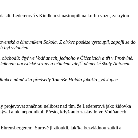
lasili. Ledererová s Kindlem si nastoupili na korbu vozu, zakrytou
ovenské a činovníkem Sokola. Z církve posléze vystoupil, zapojil se do
ků byl vyloučen.
 obchodů: čtyř ve Vodňanech, jednoho v Číčenicích a tří v Protivíně.
iterem nacistické strany a učitelem zdejší německé školy Antonem
o funkce náměstka předsedy Tomáše Holáta jakožto „zástupce
dy projevovat značnou nelibost nad tím, že Ledererová jako židovka
býval a nic nepodnikal. Přesto, když auto zastavilo ve Vodňanech
rensbergerem. Surově ji ztloukli, takřka bezvládnou zatkli a