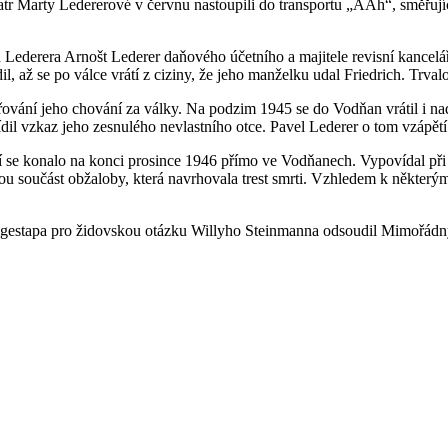
atr Marty Ledererové v červnu nastoupili do transportu „AAh“, směřuj
Lederera Arnošt Lederer daňového účetního a majitele revisní kancelář
il, až se po válce vrátí z ciziny, že jeho manželku udal Friedrich. Trvalo 
třování jeho chování za války. Na podzim 1945 se do Vodňan vrátil i na
řídil vzkaz jeho zesnulého nevlastního otce. Pavel Lederer o tom vzápětí
 se konalo na konci prosince 1946 přímo ve Vodňanech. Vypovídal při ně
ou součást obžaloby, která navrhovala trest smrti. Vzhledem k některým
 gestapa pro židovskou otázku Willyho Steinmanna odsoudil Mimořádný