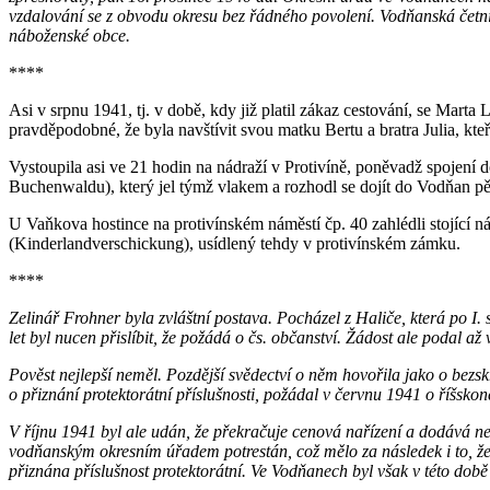
vzdalování se z obvodu okresu bez řádného povolení. Vodňanská četn
náboženské obce.
****
Asi v srpnu 1941, tj. v době, kdy již platil zákaz cestování, se Marta
pravděpodobné, že byla navštívit svou matku Bertu a bratra Julia, kte
Vystoupila asi ve 21 hodin na nádraží v Protivíně, poněvadž spojen
Buchenwaldu), který jel týmž vlakem a rozhodl se dojít do Vodňan pě
U Vaňkova hostince na protivínském náměstí čp. 40 zahlédli stojící
(Kinderlandverschickung), usídlený tehdy v protivínském zámku.
****
Zelinář Frohner byla zvláštní postava. Pocházel z Haliče, která po I
let byl nucen přislíbit, že požádá o čs. občanství. Žádost ale podal až
Pověst nejlepší neměl. Pozdější svědectví o něm hovořila jako o bezs
o přiznání protektorátní příslušnosti, požádal v červnu 1941 o říšskon
V říjnu 1941 byl ale udán, že překračuje cenová nařízení a dodává nek
vodňanským okresním úřadem potrestán, což mělo za následek i to, že
přiznána příslušnost protektorátní. Ve Vodňanech byl však v této dob