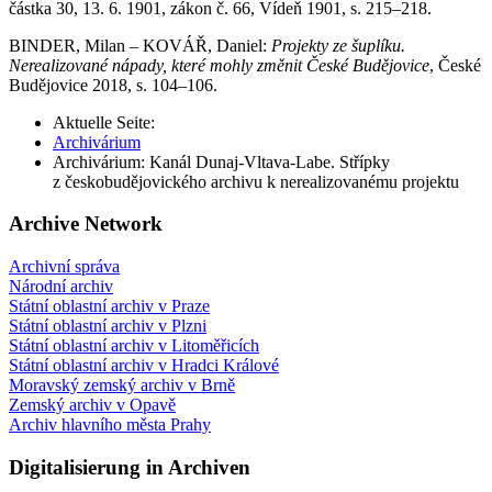
částka 30, 13. 6. 1901, zákon č. 66, Vídeň 1901, s. 215–218.
BINDER, Milan – KOVÁŘ, Daniel:
Projekty ze šuplíku.
Nerealizované nápady, které mohly změnit České Budějovice
, České
Budějovice 2018, s. 104–106.
Aktuelle Seite:
Archivárium
Archivárium: Kanál Dunaj-Vltava-Labe. Střípky
z českobudějovického archivu k nerealizovanému projektu
Archive Network
Archivní správa
Národní archiv
Státní oblastní archiv v Praze
Státní oblastní archiv v Plzni
Státní oblastní archiv v Litoměřicích
Státní oblastní archiv v Hradci Králové
Moravský zemský archiv v Brně
Zemský archiv v Opavě
Archiv hlavního města Prahy
Digitalisierung in Archiven