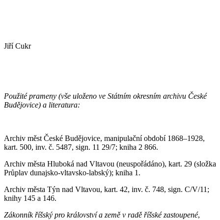
Jiří Cukr
Použité prameny (vše uloženo ve Státním okresním archivu České
Budějovice) a literatura:
Archiv měst České Budějovice, manipulační období 1868–1928,
kart. 500, inv. č. 5487, sign. 11 29/7; kniha 2 866.
Archiv města Hluboká nad Vltavou (neuspořádáno), kart. 29 (složka
Průplav dunajsko-vltavsko-labský); kniha 1.
Archiv města Týn nad Vltavou, kart. 42, inv. č. 748, sign. C/V/11;
knihy 145 a 146.
Zákonník říšský pro království a země v radě říšské zastoupené
,