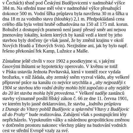
v Čechách) těsně pod Českými Budějovicemi v nadmořské výšce
384 m. Na střední trase měl vést v nadmořské výšce přesahující
dokonce 500 m. Vodní šířka průplavu byla navržena 30 m a šířka u
dna 18 m za vodního stavu (hloubky) 2,1 m. Předpokládaná cena
celého díla byla velmi hrubě odhadována na 150 až 175 mil. korun.
Bohužel z dostupných pramenů není jasný přesný směr ani nejsou
jmenovány lokality, kolem kterých by kanál vedl a které by jeho
stavbou byly dotčeny (je však jasné, že by změnil krajinu v okolí
Nových Hradů a Trhových Svin). Nezjistíme ani, jak by bylo např.
řešeno překonání řek Kamp, Lužnice a Malše.
Zůstaňme ještě chvíli v roce 1902 a poodkryjme si, s jakými
časovými lhůtami se hypoteticky operovalo. V květnu se totiž
v Písku ustavila Jednota Povltavská, která v tomtéž roce vydala
brožurku, v níž žádala, aby zemský sněm vyzval vládu, aby veškeré
přípravné práce na kanálu co nejvíce urychlila a
„aby nejpozději r.
1904 se stavbou této vodní dráhy mohlo býti započato a aby nejdéle
do 20 let stavba mohla býti provedena.“
Veškeré naděje zastánců
stavby významně posílil říšský zákon č. 66 ze dne 11. června 1901,
ve kterém bylo jasně deklarováno, že stavba
„lodního průplavu
z Dunaje do Vltavy poblíž Budějovic a splavnění Vltavy z Budějovic
až do Prahy“
bude realizována. Zahájení však s postupujícími léty
nepřicházelo. Vypuknutím války a následnou geopolitickou změnou
v dotčeném prostoru nakonec všechny plány na budování vodních
cest ve střední Evropě vzaly za své.