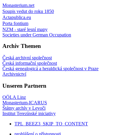
Monasterium.net
Soupis vedut do roku 1850
Actapublica.eu
Porta fontium
NZM - staré lesní mapy
Societies under German Occupation
Archiv Themen
Česká archivní společnost
Česká informační společnost
Česká genealogicá a heraldická společnost v Praze
Archivnictví
Unseren Partnern
OÖLA Linz
Monasterium-ICARUS
Štátny archív v Levoči
Institut Terezínské iniciativy
TPL_BEEZ3_SKIP_TO_CONTENT
prohlášení o přístupnosti