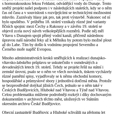
s hornorakouskou řekou Feldaist, odvádějící vody do Dunaje. Tento
smělý projekt našel podporu i v následujících staletích, kdy se o něm
čas od času a v souvislosti s rozvíjejícími se technickými možnostmi
mluvilo. Zaznívaly hlasy jak pro, tak proti výstavbě. Nakonec od ní
bylo upuštěno. V průběhu 18. století vznikaly různé jiné varianty
říčních spojnic mezi Čechy a Rakousy a v závěru 19. století se
objevil zcela nový návrh velkolepějších rozměrů. Podle něj měl
Vltavu s Dunajem spojit přímý vodní kanál, přičemž následnou
úpravou naší národní řeky až k Mělníku by potom bylo možné plout
až do Labe. Tím by došlo k vodnímu propojení Severního a
Černého moře napříč Evropou.
Mnoho administrativních kroků směřujících k realizaci dunajsko-
vltavsko-labského průplavu se uskutečnilo v osmdesátých a
devadesátých letech 19. století. Tehdy se projekt řešil na státní i
zemské úrovni, psalo se o něm ve všech novinách, tiskem vycházely
různé pamětní spisy, vyjadřovaly se k němu obchodní komory,
hospodářské a průmyslové sbory i jednotlivá dotčená města. Protože
se bezprostředně dotýkal jižních Čech, jednalo se o něm také v
Českých Budějovicích, Hluboké nad Vltavou a Týně nad Vltavou.
Celou problematiku můžeme podrobněji rozkrýt i díky dochovaným
dokumentům v archivech těchto měst, uložených ve Státním
okresním archivu České Budějovice.
Obecní zastupitelé Budějovic a Hluboké schválili na přelomu let