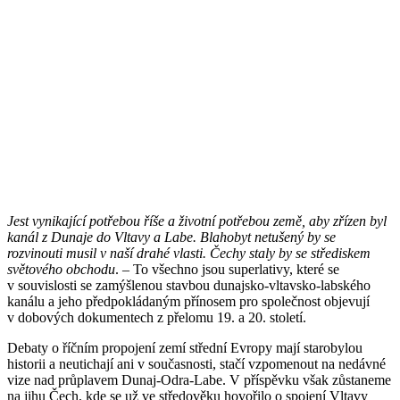
Jest vynikající potřebou říše a životní potřebou země, aby zřízen byl
kanál z Dunaje do Vltavy a Labe. Blahobyt netušený by se
rozvinouti musil v naší drahé vlasti. Čechy staly by se střediskem
světového obchodu
. – To všechno jsou superlativy, které se
v souvislosti se zamýšlenou stavbou dunajsko-vltavsko-labského
kanálu a jeho předpokládaným přínosem pro společnost objevují
v dobových dokumentech z přelomu 19. a 20. století.
Debaty o říčním propojení zemí střední Evropy mají starobylou
historii a neutichají ani v současnosti, stačí vzpomenout na nedávné
vize nad průplavem Dunaj-Odra-Labe. V příspěvku však zůstaneme
na jihu Čech, kde se už ve středověku hovořilo o spojení Vltavy