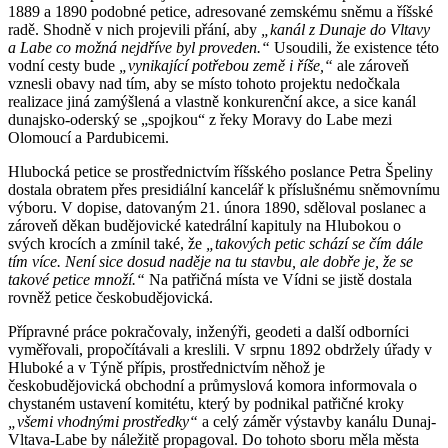
1889 a 1890 podobné petice, adresované zemskému sněmu a říšské
radě. Shodně v nich projevili přání, aby
„kanál z Dunaje do Vltavy
a Labe co možná nejdříve byl proveden.“
Usoudili, že existence této
vodní cesty bude
„vynikající potřebou země i říše,“
ale zároveň
vznesli obavy nad tím, aby se místo tohoto projektu nedočkala
realizace jiná zamýšlená a vlastně konkurenční akce, a sice kanál
dunajsko-oderský se „spojkou“ z řeky Moravy do Labe mezi
Olomoucí a Pardubicemi.
Hlubocká petice se prostřednictvím říšského poslance Petra Špeliny
dostala obratem přes presidiální kancelář k příslušnému sněmovnímu
výboru. V dopise, datovaným 21. února 1890, sděloval poslanec a
zároveň děkan budějovické katedrální kapituly na Hlubokou o
svých krocích a zmínil také, že
„takových petic schází se čím dále
tím více. Není sice dosud naděje na tu stavbu, ale dobře je, že se
takové petice množí.“
Na patřičná místa ve Vídni se jistě dostala
rovněž petice českobudějovická.
Přípravné práce pokračovaly, inženýři, geodeti a další odborníci
vyměřovali, propočítávali a kreslili. V srpnu 1892 obdržely úřady v
Hluboké a v Týně přípis, prostřednictvím něhož je
českobudějovická obchodní a průmyslová komora informovala o
chystaném ustavení komitétu, který by podnikal patřičné kroky
„všemi vhodnými prostředky“
a celý záměr výstavby kanálu Dunaj-
Vltava-Labe by náležitě propagoval. Do tohoto sboru měla města