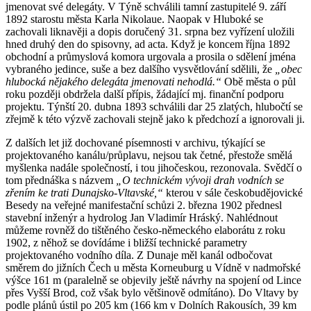
jmenovat své delegáty. V Týně schválili tamní zastupitelé 9. září
1892 starostu města Karla Nikolaue. Naopak v Hluboké se
zachovali liknavěji a dopis doručený 31. srpna bez vyřízení uložili
hned druhý den do spisovny, ad acta. Když je koncem října 1892
obchodní a průmyslová komora urgovala a prosila o sdělení jména
vybraného jedince, suše a bez dalšího vysvětlování sdělili, že
„obec
hlubocká nějakého delegáta jmenovati nehodlá.“
Obě města o půl
roku později obdržela další přípis, žádající mj. finanční podporu
projektu. Týnští 20. dubna 1893 schválili dar 25 zlatých, hlubočtí se
zřejmě k této výzvě zachovali stejně jako k předchozí a ignorovali ji.
Z dalších let již dochované písemnosti v archivu, týkající se
projektovaného kanálu/průplavu, nejsou tak četné, přestože smělá
myšlenka nadále společností, i tou jihočeskou, rezonovala. Svědčí o
tom přednáška s názvem
„O technickém vývoji drah vodních se
zřením ke trati Dunajsko-Vltavské,“
kterou v sále českobudějovické
Besedy na veřejné manifestační schůzi 2. března 1902 přednesl
stavební inženýr a hydrolog Jan Vladimír Hráský. Nahlédnout
můžeme rovněž do tištěného česko-německého elaborátu z roku
1902, z něhož se dovídáme i bližší technické parametry
projektovaného vodního díla. Z Dunaje měl kanál odbočovat
směrem do jižních Čech u města Korneuburg u Vídně v nadmořské
výšce 161 m (paralelně se objevily ještě návrhy na spojení od Lince
přes Vyšší Brod, což však bylo většinově odmítáno). Do Vltavy by
podle plánů ústil po 205 km (166 km v Dolních Rakousích, 39 km