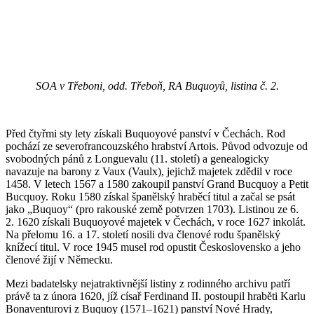
SOA v Třeboni, odd. Třeboň, RA Buquoyů, listina č. 2.
Před čtyřmi sty lety získali Buquoyové panství v Čechách. Rod
pochází ze severofrancouzského hrabství Artois. Původ odvozuje od
svobodných pánů z Longuevalu (11. století) a genealogicky
navazuje na barony z Vaux (Vaulx), jejichž majetek zdědil v roce
1458. V letech 1567 a 1580 zakoupil panství Grand Bucquoy a Petit
Bucquoy. Roku 1580 získal španělský hraběcí titul a začal se psát
jako „Buquoy“ (pro rakouské země potvrzen 1703). Listinou ze 6.
2. 1620 získali Buquoyové majetek v Čechách, v roce 1627 inkolát.
Na přelomu 16. a 17. století nosili dva členové rodu španělský
knížecí titul. V roce 1945 musel rod opustit Československo a jeho
členové žijí v Německu.
Mezi badatelsky nejatraktivnější listiny z rodinného archivu patří
právě ta z února 1620, jíž císař Ferdinand II. postoupil hraběti Karlu
Bonaventurovi z Buquoy (1571–1621) panství Nové Hrady,