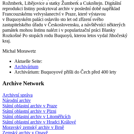
Rožmberk, Libějovice a statky Žumberk a Cuknštejn. Digitální
reprodukci listiny poskytoval archiv v poslední době například
Francouzskému velvyslanectví v Praze, které výstavou
v Buquoyském paláci oslavilo sto let od zřízení svého
zastupitelského úřadu v Československu, a návštěvníci některých
památek mohou listinu nalézt i v popularizační práci Blanky
Rozkošné Po stopách rodu Buquoyů, kterou letos vydal Jihočeský
kraj.
Michal Morawetz
Aktuelle Seite:
Archivárium
Archivárium: Buquoyové přišli do Čech před 400 lety
Archive Network
Archivní správa
Národní archiv
Státní oblastní archiv v Praze
Státní oblastní archiv v Plzni
Státní oblastní archiv v Litoměřicích
Státní oblastní archiv v Hradci Králové
Moravský zemský archiv v Brně
Zemský archiv v Opavě