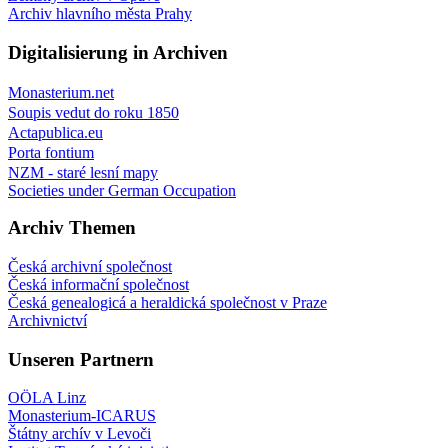
Archiv hlavního města Prahy
Digitalisierung in Archiven
Monasterium.net
Soupis vedut do roku 1850
Actapublica.eu
Porta fontium
NZM - staré lesní mapy
Societies under German Occupation
Archiv Themen
Česká archivní společnost
Česká informační společnost
Česká genealogicá a heraldická společnost v Praze
Archivnictví
Unseren Partnern
OÖLA Linz
Monasterium-ICARUS
Štátny archív v Levoči