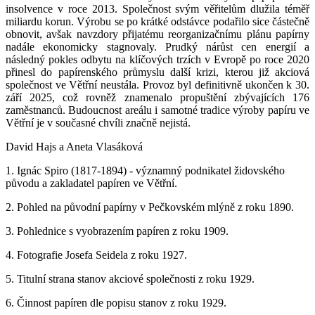
insolvence v roce 2013. Společnost svým věřitelům dlužila téměř
miliardu korun. Výrobu se po krátké odstávce podařilo sice částečně
obnovit, avšak navzdory přijatému reorganizačnímu plánu papírny
nadále ekonomicky stagnovaly. Prudký nárůst cen energií a
následný pokles odbytu na klíčových trzích v Evropě po roce 2020
přinesl do papírenského průmyslu další krizi, kterou již akciová
společnost ve Větřní neustála. Provoz byl definitivně ukončen k 30.
září 2025, což rovněž znamenalo propuštění zbývajících 176
zaměstnanců. Budoucnost areálu i samotné tradice výroby papíru ve
Větřní je v současné chvíli značně nejistá.
David Hajs a Aneta Vlasáková
1. Ignác Spiro (1817-1894) - významný podnikatel židovského
původu a zakladatel papíren ve Větřní.
2. Pohled na původní papírny v Pečkovském mlýně z roku 1890.
3. Pohlednice s vyobrazením papíren z roku 1909.
4. Fotografie Josefa Seidela z roku 1927.
5. Titulní strana stanov akciové společnosti z roku 1929.
6. Činnost papíren dle popisu stanov z roku 1929.