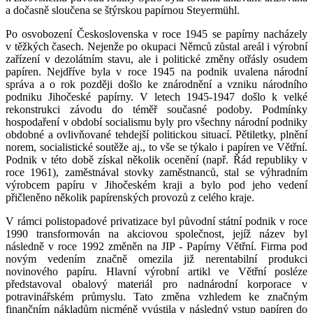
a dočasně sloučena se štýrskou papírnou Steyermühl.
Po osvobození Československa v roce 1945 se papírny nacházely
v těžkých časech. Nejenže po okupaci Němců zůstal areál i výrobní
zařízení v dezolátním stavu, ale i politické změny otřásly osudem
papíren. Nejdříve byla v roce 1945 na podnik uvalena národní
správa a o rok později došlo ke znárodnění a vzniku národního
podniku Jihočeské papírny. V letech 1945-1947 došlo k velké
rekonstrukci závodu do téměř současné podoby. Podmínky
hospodaření v období socialismu byly pro všechny národní podniky
obdobné a ovlivňované tehdejší politickou situací. Pětiletky, plnění
norem, socialistické soutěže aj., to vše se týkalo i papíren ve Větřní.
Podnik v této době získal několik ocenění (např. Řád republiky v
roce 1961), zaměstnával stovky zaměstnanců, stal se výhradním
výrobcem papíru v Jihočeském kraji a bylo pod jeho vedení
přičleněno několik papírenských provozů z celého kraje.
V rámci polistopadové privatizace byl původní státní podnik v roce
1990 transformován na akciovou společnost, jejíž název byl
následně v roce 1992 změněn na JIP - Papírny Větřní. Firma pod
novým vedením značně omezila již nerentabilní produkci
novinového papíru. Hlavní výrobní artikl ve Větřní posléze
představoval obalový materiál pro nadnárodní korporace v
potravinářském průmyslu. Tato změna vzhledem ke značným
finančním nákladům nicméně vyústila v následný vstup papíren do