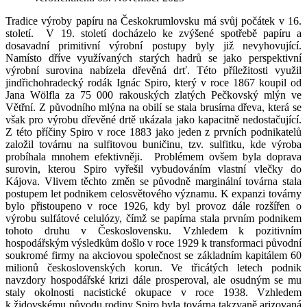
Tradice výroby papíru na Českokrumlovsku má svůj počátek v 16.
století.
V 19. století docházelo ke zvýšené spotřebě papíru a
dosavadní primitivní výrobní postupy byly již nevyhovující.
Namísto dříve využívaných starých hadrů se jako perspektivní
výrobní surovina nabízela dřevěná drť. Této příležitosti využil
jindřichohradecký rodák Ignác Spiro, který v roce 1867 koupil od
Jana Wölfla za 75 000 rakouských zlatých Pečkovský mlýn ve
Větřní. Z původního mlýna na obilí se stala brusírna dřeva, která se
však pro výrobu dřevěné drtě ukázala jako kapacitně nedostačující.
Z této příčiny Spiro v roce 1883 jako jeden z prvních podnikatelů
založil továrnu na sulfitovou buničinu, tzv. sulfitku, kde výroba
probíhala mnohem efektivněji.
Problémem ovšem byla doprava
surovin, kterou Spiro vyřešil vybudováním vlastní vlečky do
Kájova. Vlivem těchto změn se původně marginální továrna stala
postupem let podnikem celosvětového významu. K expanzi továrny
bylo přistoupeno v roce 1926, kdy byl provoz dále rozšířen o
výrobu sulfátové celulózy, čímž se papírna stala prvním podnikem
tohoto druhu v Československu. Vzhledem k pozitivním
hospodářským výsledkům došlo v roce 1929 k transformaci původní
soukromé firmy na akciovou společnost se základním kapitálem 60
milionů československých korun. Ve třicátých letech podnik
navzdory hospodářské krizi dále prosperoval, ale osudným se mu
staly okolnosti nacistické okupace v roce 1938. Vzhledem
k židovskému původu rodiny Spiro byla továrna takzvaně arizovaná