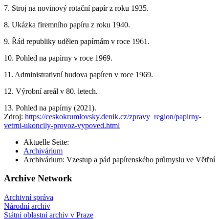
7. Stroj na novinový rotační papír z roku 1935.
8. Ukázka firemního papíru z roku 1940.
9. Řád republiky udělen papírnám v roce 1961.
10. Pohled na papírny v roce 1969.
11. Administrativní budova papíren v roce 1969.
12. Výrobní areál v 80. letech.
13. Pohled na papírny (2021).
Zdroj:
https://ceskokrumlovsky.denik.cz/zpravy_region/papirny-
vetrni-ukoncily-provoz-vypoved.html
Aktuelle Seite:
Archivárium
Archivárium: Vzestup a pád papírenského průmyslu ve Větřní
Archive Network
Archivní správa
Národní archiv
Státní oblastní archiv v Praze