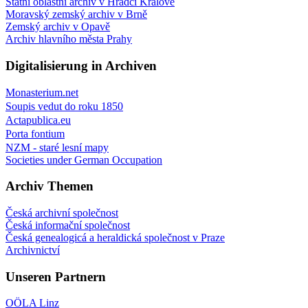
Státní oblastní archiv v Hradci Králové
Moravský zemský archiv v Brně
Zemský archiv v Opavě
Archiv hlavního města Prahy
Digitalisierung in Archiven
Monasterium.net
Soupis vedut do roku 1850
Actapublica.eu
Porta fontium
NZM - staré lesní mapy
Societies under German Occupation
Archiv Themen
Česká archivní společnost
Česká informační společnost
Česká genealogicá a heraldická společnost v Praze
Archivnictví
Unseren Partnern
OÖLA Linz