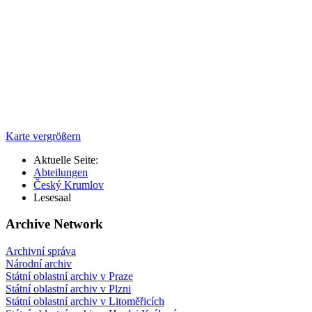
Karte vergrößern
Aktuelle Seite:
Abteilungen
Český Krumlov
Lesesaal
Archive Network
Archivní správa
Národní archiv
Státní oblastní archiv v Praze
Státní oblastní archiv v Plzni
Státní oblastní archiv v Litoměřicích