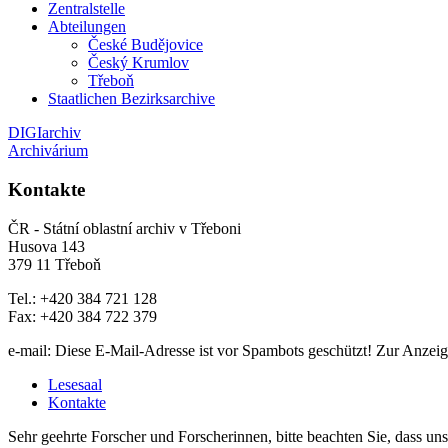
Zentralstelle
Abteilungen
České Budějovice
Český Krumlov
Třeboň
Staatlichen Bezirksarchive
DIGIarchiv
Archivárium
Kontakte
ČR - Státní oblastní archiv v Třeboni
Husova 143
379 11 Třeboň
Tel.: +420 384 721 128
Fax: +420 384 722 379
e-mail:
Diese E-Mail-Adresse ist vor Spambots geschützt! Zur Anzeige
Lesesaal
Kontakte
Sehr geehrte Forscher und Forscherinnen, bitte beachten Sie, dass u