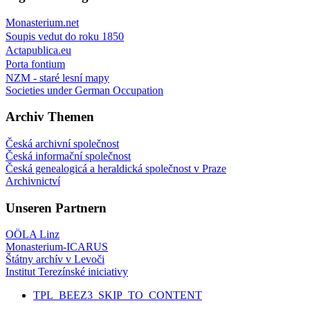
Monasterium.net
Soupis vedut do roku 1850
Actapublica.eu
Porta fontium
NZM - staré lesní mapy
Societies under German Occupation
Archiv Themen
Česká archivní společnost
Česká informační společnost
Česká genealogicá a heraldická společnost v Praze
Archivnictví
Unseren Partnern
OÖLA Linz
Monasterium-ICARUS
Štátny archív v Levoči
Institut Terezínské iniciativy
TPL_BEEZ3_SKIP_TO_CONTENT