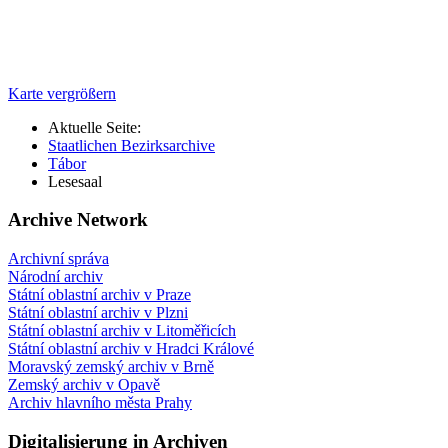
Karte vergrößern
Aktuelle Seite:
Staatlichen Bezirksarchive
Tábor
Lesesaal
Archive Network
Archivní správa
Národní archiv
Státní oblastní archiv v Praze
Státní oblastní archiv v Plzni
Státní oblastní archiv v Litoměřicích
Státní oblastní archiv v Hradci Králové
Moravský zemský archiv v Brně
Zemský archiv v Opavě
Archiv hlavního města Prahy
Digitalisierung in Archiven