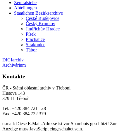
Zentralstelle
Abteilungen
Staatlichen Bezirksarchive
České Budějovice
Český Krumlov
Jindřichův Hradec
Písek
Prachatice
Strakonice
Tábor
DIGIarchiv
Archivárium
Kontakte
ČR - Státní oblastní archiv v Třeboni
Husova 143
379 11 Třeboň
Tel.: +420 384 721 128
Fax: +420 384 722 379
e-mail:
Diese E-Mail-Adresse ist vor Spambots geschützt! Zur
Anzeige muss JavaScript eingeschaltet sein.