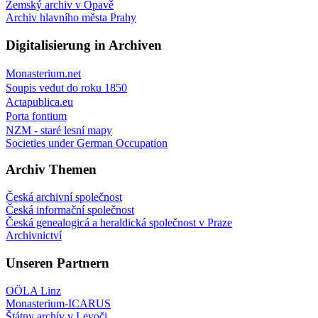
Zemský archiv v Opavě
Archiv hlavního města Prahy
Digitalisierung in Archiven
Monasterium.net
Soupis vedut do roku 1850
Actapublica.eu
Porta fontium
NZM - staré lesní mapy
Societies under German Occupation
Archiv Themen
Česká archivní společnost
Česká informační společnost
Česká genealogicá a heraldická společnost v Praze
Archivnictví
Unseren Partnern
OÖLA Linz
Monasterium-ICARUS
Štátny archív v Levoči