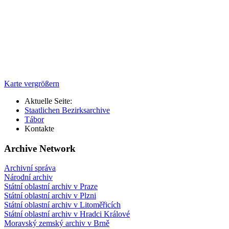
Karte vergrößern
Aktuelle Seite:
Staatlichen Bezirksarchive
Tábor
Kontakte
Archive Network
Archivní správa
Národní archiv
Státní oblastní archiv v Praze
Státní oblastní archiv v Plzni
Státní oblastní archiv v Litoměřicích
Státní oblastní archiv v Hradci Králové
Moravský zemský archiv v Brně