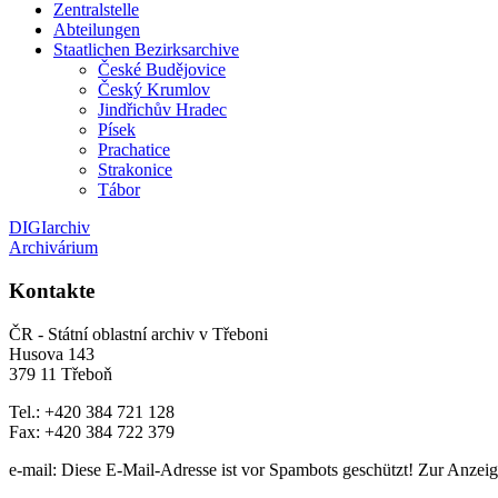
Zentralstelle
Abteilungen
Staatlichen Bezirksarchive
České Budějovice
Český Krumlov
Jindřichův Hradec
Písek
Prachatice
Strakonice
Tábor
DIGIarchiv
Archivárium
Kontakte
ČR - Státní oblastní archiv v Třeboni
Husova 143
379 11 Třeboň
Tel.: +420 384 721 128
Fax: +420 384 722 379
e-mail:
Diese E-Mail-Adresse ist vor Spambots geschützt! Zur Anzeige