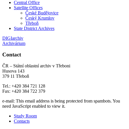
Central Office
Satellite Offices
České Budějovice
Český Krumlov
Třeboň
State District Archives
DIGIarchiv
Archivárium
Contact
ČR – Státní oblastní archiv v Třeboni
Husova 143
379 11 Třeboň
Tel.: +420 384 721 128
Fax: +420 384 722 379
e-mail:
This email address is being protected from spambots. You
need JavaScript enabled to view it.
Study Room
Contacts