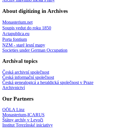
About digitizing in Archives
Monasterium.net
Soupis vedut do roku 1850
Actapublica.eu
Porta fontium
NZM - staré lesní mapy
Societies under German Occupation
Archival topics
Česká archivní společnost
Česká informační společnost
Česká genealogicá a heraldická společnost v Praze
Archivnictví
Our Partners
OÖLA Linz
Monasterium-ICARUS
Štátny archív v Levoči
Institut Terezínské iniciativy