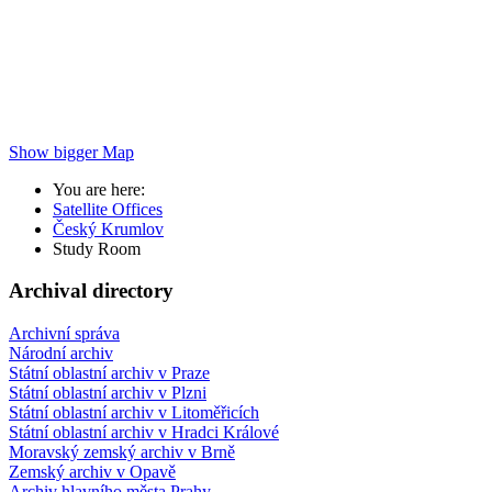
Show bigger Map
You are here:
Satellite Offices
Český Krumlov
Study Room
Archival directory
Archivní správa
Národní archiv
Státní oblastní archiv v Praze
Státní oblastní archiv v Plzni
Státní oblastní archiv v Litoměřicích
Státní oblastní archiv v Hradci Králové
Moravský zemský archiv v Brně
Zemský archiv v Opavě
Archiv hlavního města Prahy