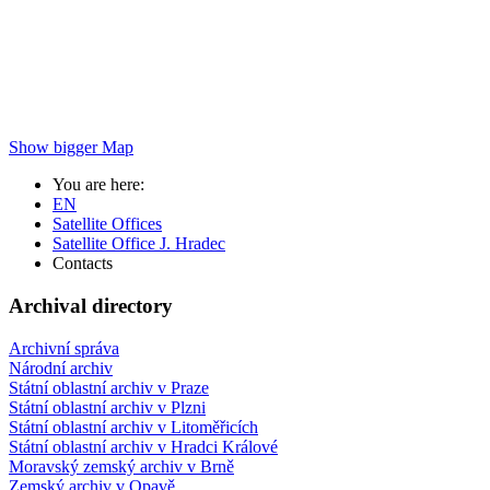
Show bigger Map
You are here:
EN
Satellite Offices
Satellite Office J. Hradec
Contacts
Archival directory
Archivní správa
Národní archiv
Státní oblastní archiv v Praze
Státní oblastní archiv v Plzni
Státní oblastní archiv v Litoměřicích
Státní oblastní archiv v Hradci Králové
Moravský zemský archiv v Brně
Zemský archiv v Opavě