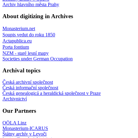
Archiv hlavního města Prahy
About digitizing in Archives
Monasterium.net
Soupis vedut do roku 1850
Actapublica.eu
Porta fontium
NZM - staré lesní mapy
Societies under German Occupation
Archival topics
Česká archivní společnost
Česká informační společnost
Česká genealogicá a heraldická společnost v Praze
Archivnictví
Our Partners
OÖLA Linz
Monasterium-ICARUS
Štátny archív v Levoči