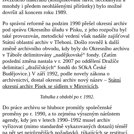
mnohdy i předem neohlášenými přírůstky) bylo možné
dovršit až koncem roku 1989.
Po správní reformě na podzim 1990 přešel okresní archiv
pod správu Okresního úřadu v Písku, z jeho rozpočtu byl
také provozován, metodické vedení však nadále zajišťoval
Státní oblastní archiv v Třeboni. Došlo rovněž k další
změně archivního obvodu, kdy byly do Okresního archivu
v Táboře delimitovány „nadějkovské“ fondy. (Zatím
poslední změna nastala v r. 2007 po oddělení Dražíče
delimitací „dražíčských“ fondů do SOkA České
Budějovice.) V září 1992, podle novely zákona o
archivnictví, dostal okresní archiv nový název –
Státní
okresní archiv Písek se sídlem v Mirovicích
.
Tabulka z období po r. 1992.
Do práce archivu se hluboce promítly společenské
proměny po r. 1990, a to zejména výrazným nárůstem
agendy, kdy jen v letech 1990–1992 musel archiv
vyřizovat (mimo standardně vykazovaných dotazů) téměř
na pět set nejrůznějších požadavků, týkajících se restitucí,