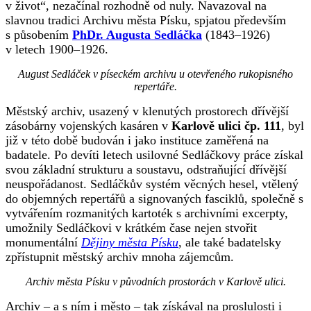
v život“, nezačínal rozhodně od nuly. Navazoval na
slavnou tradici Archivu města Písku, spjatou především
s působením
PhDr. Augusta Sedláčka
(1843–1926)
v letech 1900–1926.
August Sedláček v píseckém archivu u otevřeného rukopisného
repertáře.
Městský archiv, usazený v klenutých prostorech dřívější
zásobárny vojenských kasáren v
Karlově ulici čp. 111
, byl
již v této době budován i jako instituce zaměřená na
badatele. Po devíti letech usilovné Sedláčkovy práce získal
svou základní strukturu a soustavu, odstraňující dřívější
neuspořádanost. Sedláčkův systém věcných hesel, vtělený
do objemných repertářů a signovaných fasciklů, společně s
vytvářením rozmanitých kartoték s archivními excerpty,
umožnily Sedláčkovi v krátkém čase nejen stvořit
monumentální
Dějiny města Písku
, ale také badatelsky
zpřístupnit městský archiv mnoha zájemcům.
Archiv města Písku v původních prostorách v Karlově ulici.
Archiv – a s ním i město – tak získával na proslulosti i