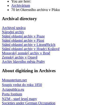
You are here:
Archivárium
70 let Okresního archivu v Písku
Archival directory
Archivní správa
Národní archiv
Státní oblastní archiv v Praze
Státní oblastní archiv v Plzni
Státní oblastní archiv v Litoměřicích
Státní oblastní archiv v Hradci Králové
Moravský zemský archiv v Brně
Zemský archiv v Opavě
Archiv hlavního města Prahy
About digitizing in Archives
Monasterium.net
Soupis vedut do roku 1850
Actapublica.eu
Porta fontium
NZM - staré lesní mapy
Societies under German Occupation