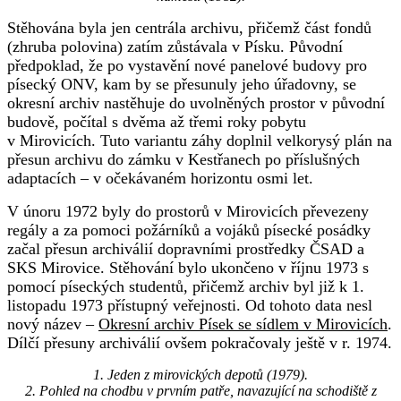
Stěhována byla jen centrála archivu, přičemž část fondů
(zhruba polovina) zatím zůstávala v Písku. Původní
předpoklad, že po vystavění nové panelové budovy pro
písecký ONV, kam by se přesunuly jeho úřadovny, se
okresní archiv nastěhuje do uvolněných prostor v původní
budově, počítal s dvěma až třemi roky pobytu
v Mirovicích. Tuto variantu záhy doplnil velkorysý plán na
přesun archivu do zámku v Kestřanech po příslušných
adaptacích – v očekávaném horizontu osmi let.
V únoru 1972 byly do prostorů v Mirovicích převezeny
regály a za pomoci požárníků a vojáků písecké posádky
začal přesun archiválií dopravními prostředky ČSAD a
SKS Mirovice. Stěhování bylo ukončeno v říjnu 1973 s
pomocí píseckých studentů, přičemž archiv byl již k 1.
listopadu 1973 přístupný veřejnosti. Od tohoto data nesl
nový název –
Okresní archiv Písek se sídlem v Mirovicích
.
Dílčí přesuny archiválií ovšem pokračovaly ještě v r. 1974.
1. Jeden z mirovických depotů (1979).
2. Pohled na chodbu v prvním patře, navazující na schodiště z