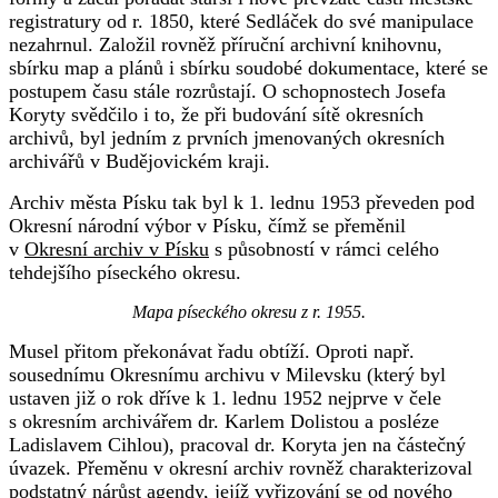
registratury od r. 1850, které Sedláček do své manipulace
nezahrnul. Založil rovněž příruční archivní knihovnu,
sbírku map a plánů i sbírku soudobé dokumentace, které se
postupem času stále rozrůstají. O schopnostech Josefa
Koryty svědčilo i to, že při budování sítě okresních
archivů, byl jedním z prvních jmenovaných okresních
archivářů v Budějovickém kraji.
Archiv města Písku tak byl k 1. lednu 1953 převeden pod
Okresní národní výbor v Písku, čímž se přeměnil
v
Okresní archiv v Písku
s působností v rámci celého
tehdejšího píseckého okresu.
Mapa píseckého okresu z r. 1955.
Musel přitom překonávat řadu obtíží. Oproti např.
sousednímu Okresnímu archivu v Milevsku (který byl
ustaven již o rok dříve k 1. lednu 1952 nejprve v čele
s okresním archivářem dr. Karlem Dolistou a posléze
Ladislavem Cihlou), pracoval dr. Koryta jen na částečný
úvazek. Přeměnu v okresní archiv rovněž charakterizoval
podstatný nárůst agendy, jejíž vyřizování se od nového