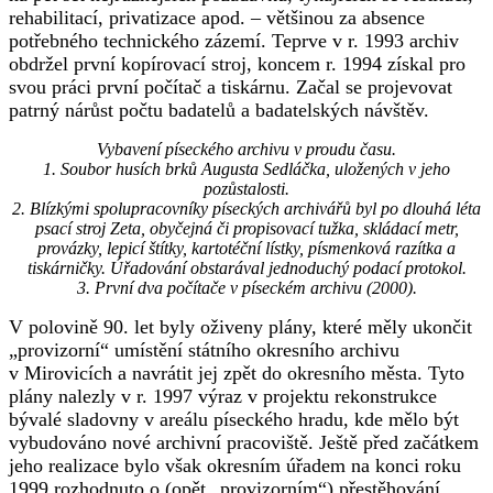
rehabilitací, privatizace apod. – většinou za absence
potřebného technického zázemí. Teprve v r. 1993 archiv
obdržel první kopírovací stroj, koncem r. 1994 získal pro
svou práci první počítač a tiskárnu. Začal se projevovat
patrný nárůst počtu badatelů a badatelských návštěv.
Vybavení píseckého archivu v proudu času.
1. Soubor husích brků Augusta Sedláčka, uložených v jeho
pozůstalosti.
2. Blízkými spolupracovníky píseckých archivářů byl po dlouhá léta
psací stroj Zeta, obyčejná či propisovací tužka, skládací metr,
provázky, lepicí štítky, kartotéční lístky, písmenková razítka a
tiskárničky. Úřadování obstarával jednoduchý podací protokol.
3. První dva počítače v píseckém archivu (2000).
V polovině 90. let byly oživeny plány, které měly ukončit
„provizorní“ umístění státního okresního archivu
v Mirovicích a navrátit jej zpět do okresního města. Tyto
plány nalezly v r. 1997 výraz v projektu rekonstrukce
bývalé sladovny v areálu píseckého hradu, kde mělo být
vybudováno nové archivní pracoviště. Ještě před začátkem
jeho realizace bylo však okresním úřadem na konci roku
1999 rozhodnuto o (opět „provizorním“) přestěhování