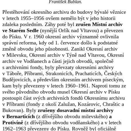
František Bublan.
Přestěhování okresního archivu do budovy bývalé věznice
v letech 1955–1956 ovšem nemělo být v jeho historii
zdaleka posledním. Záhy poté byl
zrušen Místní archiv
ve Starém Sedle
(nynější Orlík nad Vltavou) a převezen
do Písku. V r. 1960 okresní archiv významně ovlivnila
správní reforma, kdy od 1. července došlo k podstatné
změně obvodu jeho působnosti. Zanikl Okresní archiv
v Milevsku, Okresní archiv v Týně nad Vltavou, Okresní
archiv ve Vodňanech a části jejich obvodů, společně
s archivními fondy, byly převzaty okresními archivy
v Táboře, Příbrami, Strakonicích, Prachaticích, Českých
Budějovicích, a především okresním archivem píseckým,
kam byly převezeny v letech 1960–1961. Naproti tomu ze
svého původního obvodu musel Okresní archiv v Písku
postoupit část svých archivních fondů Okresnímu archivu
v Příbrami (fondy z okolí Zalužan, Kozárovic, Chraštic a
Bukovan). Byly
zrušeny dosavadní místní archivy
v Bernarticích
(z dřívějšího obvodu milevského)
a
Protivíně
(z dřívějšího obvodu vodňanského) a v letech
1962–1963 převezeny do Písku. Rovněž byl oficiálně