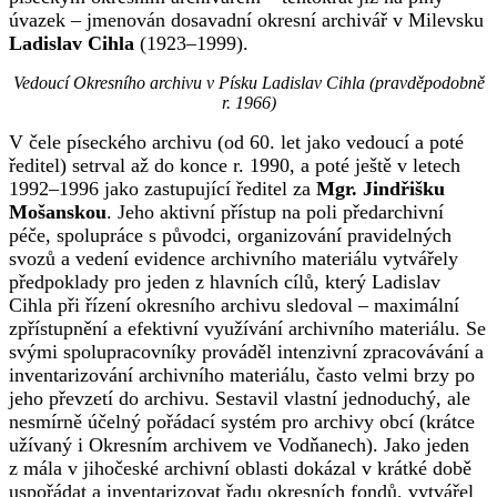
úvazek – jmenován dosavadní okresní archivář v Milevsku
Ladislav Cihla
(1923–1999).
Vedoucí Okresního archivu v Písku Ladislav Cihla (pravděpodobně
r. 1966)
V čele píseckého archivu (od 60. let jako vedoucí a poté
ředitel) setrval až do konce r. 1990, a poté ještě v letech
1992–1996 jako zastupující ředitel za
Mgr. Jindřišku
Mošanskou
. Jeho aktivní přístup na poli předarchivní
péče, spolupráce s původci, organizování pravidelných
svozů a vedení evidence archivního materiálu vytvářely
předpoklady pro jeden z hlavních cílů, který Ladislav
Cihla při řízení okresního archivu sledoval – maximální
zpřístupnění a efektivní využívání archivního materiálu. Se
svými spolupracovníky prováděl intenzivní zpracovávání a
inventarizování archivního materiálu, často velmi brzy po
jeho převzetí do archivu. Sestavil vlastní jednoduchý, ale
nesmírně účelný pořádací systém pro archivy obcí (krátce
užívaný i Okresním archivem ve Vodňanech). Jako jeden
z mála v jihočeské archivní oblasti dokázal v krátké době
uspořádat a inventarizovat řadu okresních fondů, vytvářel