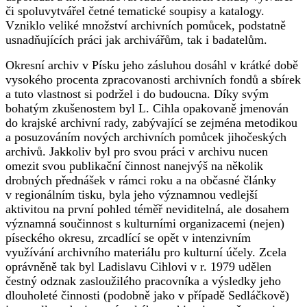
či spoluvytvářel četné tematické soupisy a katalogy.
Vzniklo veliké množství archivních pomůcek, podstatně
usnadňujících práci jak archivářům, tak i badatelům.
Okresní archiv v Písku jeho zásluhou dosáhl v krátké době
vysokého procenta zpracovanosti archivních fondů a sbírek
a tuto vlastnost si podržel i do budoucna. Díky svým
bohatým zkušenostem byl L. Cihla opakovaně jmenován
do krajské archivní rady, zabývající se zejména metodikou
a posuzováním nových archivních pomůcek jihočeských
archivů. Jakkoliv byl pro svou práci v archivu nucen
omezit svou publikační činnost nanejvýš na několik
drobných přednášek v rámci roku a na občasné články
v regionálním tisku, byla jeho významnou vedlejší
aktivitou na první pohled téměř neviditelná, ale dosahem
významná součinnost s kulturními organizacemi (nejen)
píseckého okresu, zrcadlící se opět v intenzivním
využívání archivního materiálu pro kulturní účely. Zcela
oprávněně tak byl Ladislavu Cihlovi v r. 1979 udělen
čestný odznak zasloužilého pracovníka a výsledky jeho
dlouholeté činnosti (podobně jako v případě Sedláčkově)