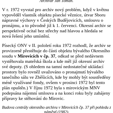
Archivář Jan Toman.
V r. 1972 vyvstal pro archiv nový problém, když v květnu
vypověděl vlastník objektu písecké věznice, útvar Sboru
nápravné výchovy v Českých Budějovicích, smlouvu o
pronájmu, a to původně již k 1. červenci. Okresní archiv se
perspektivně ocital bez střechy nad hlavou a hledala se
nová řešení jeho umístění.
Písecký ONV v II. pololetí roku 1972 rozhodl, že archiv se
provizorně přestěhuje do části objektu bývalého Okresního
soudu v
Mirovicích v čp. 37
, odkud se před nedávnem
vystěhovala mateřská škola a kde měl již okresní archiv
své depoty. (S ohledem na tamní nedostatečné ukládací
prostory bylo rovněž uvažováno o pronajmutí bývalého
tanečního sálu ve Zběšicích, kde by mohly být soustředěny
méně využívané fondy, ovšem v prosinci 1972 byl tento
plán opuštěn.) V říjnu 1972 byla s mirovickým MNV
podepsána nájemní smlouva a na konci roku byly zahájeny
přípravy ke stěhování do Mirovic.
Budova centrály okresního archivu v Mirovicích čp. 37 při pohledu z
náměstí (1982).