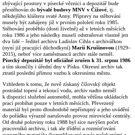
zbývající prostory v písecké věznici a depozitář bude
přestěhován do
bývalé budovy MNV v Čížové
, tj.
někdejšího kláštera svaté Anny. Přípravy na stěhování
musely být zahájeny již v prvním pololetí roku 1985.
Stěhování proběhlo (dosti živelně) až v letních měsících
roku 1986 a jeho následky museli odstraňovat vlastně jen
dva lidé – ředitel archivu Ladislav Cihla s archivářkou
(nyní již pracující důchodkyní)
Marií Krušinovou
(1929–
2015), neboť více zaměstnanců archiv stále neměl.
Písecký depozitář byl oficiálně zrušen k 31. srpnu 1986
a tím skončily i úřední dny v Písku. Okresní archiv tak
ztratil poslední přímou vazbu k okresnímu městu.
Vzhledem k tomu, že nově získaný čížovský objekt
postrádal topení a tekoucí vodu, archiv nadto neměl
k dispozici služební automobil, mohla většina ukládacích
prací probíhat pouze v letních měsících. Převezený
materiál byl proto dlouhodobě nepřístupný a jeho uvádění
do pořádku výrazně narušovalo provoz mirovické centrály.
Od druhé poloviny roku 1988 byl sice navýšen počet
pracovníků archivu, i tak ale třídění a rozmísťování
svezeného materiálu (komplikované navíc nečekanými a