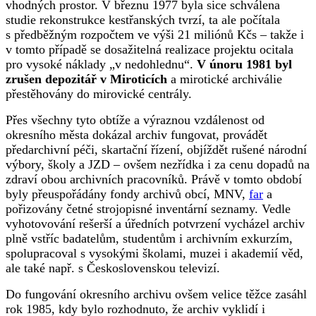
vhodných prostor. V březnu 1977 byla sice schválena
studie rekonstrukce kestřanských tvrzí, ta ale počítala
s předběžným rozpočtem ve výši 21 miliónů Kčs – takže i
v tomto případě se dosažitelná realizace projektu ocitala
pro vysoké náklady „v nedohlednu“.
V únoru 1981 byl
zrušen depozitář v Miroticích
a mirotické archiválie
přestěhovány do mirovické centrály.
Přes všechny tyto obtíže a výraznou vzdálenost od
okresního města dokázal archiv fungovat, provádět
předarchivní péči, skartační řízení, objíždět rušené národní
výbory, školy a JZD – ovšem nezřídka i za cenu dopadů na
zdraví obou archivních pracovníků. Právě v tomto období
byly přeuspořádány fondy archivů obcí, MNV,
far
a
pořizovány četné strojopisné inventární seznamy. Vedle
vyhotovování rešerší a úředních potvrzení vycházel archiv
plně vstříc badatelům, studentům i archivním exkurzím,
spolupracoval s vysokými školami, muzei i akademií věd,
ale také např. s Československou televizí.
Do fungování okresního archivu ovšem velice těžce zasáhl
rok 1985, kdy bylo rozhodnuto, že archiv vyklidí i