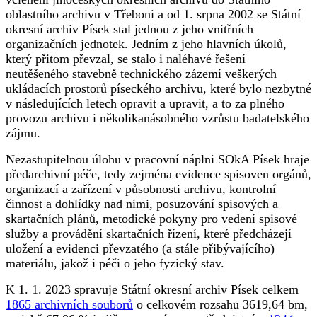
oblastního archivu v Třeboni a od 1. srpna 2002 se Státní
okresní archiv Písek stal jednou z jeho vnitřních
organizačních jednotek. Jedním z jeho hlavních úkolů,
který přitom převzal, se stalo i naléhavé řešení
neutěšeného stavebně technického zázemí veškerých
ukládacích prostorů píseckého archivu, které bylo nezbytné
v následujících letech opravit a upravit, a to za plného
provozu archivu i několikanásobného vzrůstu badatelského
zájmu.
Nezastupitelnou úlohu v pracovní náplni SOkA Písek hraje
předarchivní péče, tedy zejména evidence spisoven orgánů,
organizací a zařízení v působnosti archivu, kontrolní
činnost a dohlídky nad nimi, posuzování spisových a
skartačních plánů, metodické pokyny pro vedení spisové
služby a provádění skartačních řízení, které předcházejí
uložení a evidenci převzatého (a stále přibývajícího)
materiálu, jakož i péči o jeho fyzický stav.
K 1. 1. 2023 spravuje Státní okresní archiv Písek celkem
1865 archivních souborů
o celkovém rozsahu 3619,64 bm,