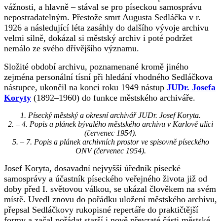
vážnosti, a hlavně – stával se pro píseckou samosprávu
nepostradatelným. Přestože smrt Augusta Sedláčka v r.
1926 a následující léta zasáhly do dalšího vývoje archivu
velmi silně, dokázal si městský archiv i poté podržet
nemálo ze svého dřívějšího významu.
Složité období archivu, poznamenané kromě jiného
zejména personální tísní při hledání vhodného Sedláčkova
nástupce, ukončil na konci roku 1949 nástup
JUDr. Josefa
Koryty
(1892–1960) do funkce městského archiváře.
1. Písecký městský a okresní archivář JUDr. Josef Koryta.
2. – 4. Popis a plánek bývalého městského archivu v Karlově ulici
(červenec 1954).
5. – 7. Popis a plánek archivních prostor ve spisovně píseckého
ONV (červenec 1954).
Josef Koryta, dosavadní nejvyšší úředník písecké
samosprávy a účastník píseckého veřejného života již od
doby před I. světovou válkou, se ukázal člověkem na svém
místě. Uvedl znovu do pořádku uložení městského archivu,
přepsal Sedláčkovy rukopisné repertáře do praktičtější
formy a začal pořádat starší i nově převzaté části městské