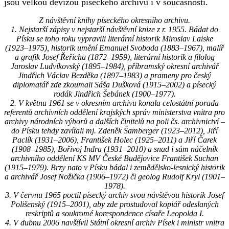
jsou velkou devizou píseckého archivu i v současnosti.
Z návštěvní knihy píseckého okresního archivu.
1. Nejstarší zápisy v nejstarší návštěvní knize z r. 1955. Bádat do
Písku se toho roku vypravili literární historik Miroslav Laiske
(1923–1975), historik umění Emanuel Svoboda (1883–1967), malíř
a grafik Josef Řeřicha (1872–1959), literární historik a filolog
Jaroslav Ludvíkovský (1895–1984), příbramský okresní archivář
Jindřich Václav Bezděka (1897–1983) a prameny pro český
diplomatář zde zkoumali Sáša Dušková (1915–2002) a písecký
rodák Jindřich Šebánek (1900–1977).
2. V květnu 1961 se v okresním archivu konala celostátní porada
referentů archivních oddělení krajských správ ministerstva vnitra pro
archivy národních výborů a dalších činitelů na poli čs. archivnictví –
do Písku tehdy zavítali mj. Zdeněk Šamberger (1923–2012), Jiří
Paclík (1931–2006), František Holec (1925–2011) a Jiří Čarek
(1908–1985), Bořivoj Indra (1931–2010) a snad i sám náčelník
archivního oddělení KS MV České Budějovice František Suchan
(1915–1979). Brzy nato v Písku bádal i zemědělsko-lesnický historik
a archivář Josef Nožička (1906–1972) či geolog Rudolf Kryl (1901–
1978).
3. V červnu 1965 poctil písecký archiv svou návštěvou historik Josef
Polišenský (1915–2001), aby zde prostudoval kopiář odeslaných
reskriptů a soukromé korespondence císaře Leopolda I.
4. V dubnu 2006 navštívil Státní okresní archiv Písek i ministr vnitra