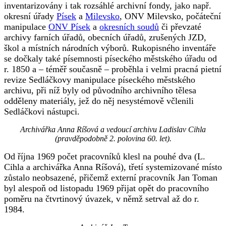
inventarizovány i tak rozsáhlé archivní fondy, jako např.
okresní úřady
Písek
a
Milevsko
, ONV Milevsko, počáteční
manipulace
ONV Písek
a
okresních soudů
či převzaté
archivy farních úřadů, obecních úřadů, zrušených JZD,
škol a místních národních výborů. Rukopisného inventáře
se dočkaly také písemnosti píseckého městského úřadu od
r. 1850 a – téměř současně – proběhla i velmi pracná pietní
revize Sedláčkovy manipulace píseckého městského
archivu, při níž byly od původního archivního tělesa
odděleny materiály, jež do něj nesystémově včlenili
Sedláčkovi nástupci.
Archivářka Anna Ríšová a vedoucí archivu Ladislav Cihla
(pravděpodobně 2. polovina 60. let).
Od října 1969 počet pracovníků klesl na pouhé dva (L.
Cihla a archivářka Anna Ríšová), třetí systemizované místo
zůstalo neobsazené, přičemž externí pracovník Jan Toman
byl alespoň od listopadu 1969 přijat opět do pracovního
poměru na čtvrtinový úvazek, v němž setrval až do r.
1984.