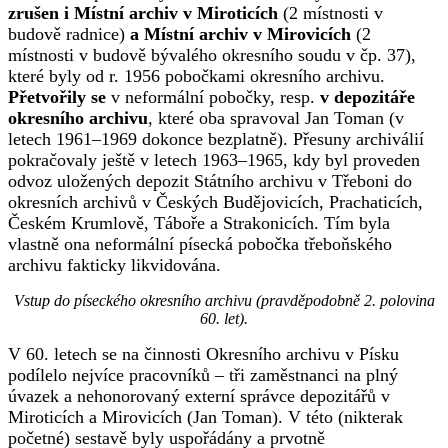
zrušen i Místní archiv v Miroticích
(2 místnosti v
budově radnice)
a Místní archiv v Mirovicích
(2
místnosti v budově bývalého okresního soudu v čp. 37),
které byly od r. 1956 pobočkami okresního archivu.
Přetvořily se
v neformální pobočky, resp.
v depozitáře
okresního archivu
, které oba spravoval Jan Toman (v
letech 1961–1969 dokonce bezplatně). Přesuny archiválií
pokračovaly ještě v letech 1963–1965, kdy byl proveden
odvoz uložených depozit Státního archivu v Třeboni do
okresních archivů v Českých Budějovicích, Prachaticích,
Českém Krumlově, Táboře a Strakonicích. Tím byla
vlastně ona neformální písecká pobočka třeboňského
archivu fakticky likvidována.
Vstup do píseckého okresního archivu (pravděpodobně 2. polovina
60. let).
V 60. letech se na činnosti Okresního archivu v Písku
podílelo nejvíce pracovníků – tři zaměstnanci na plný
úvazek a nehonorovaný externí správce depozitářů v
Miroticích a Mirovicích (Jan Toman). V této (nikterak
početné) sestavě byly uspořádány a prvotně