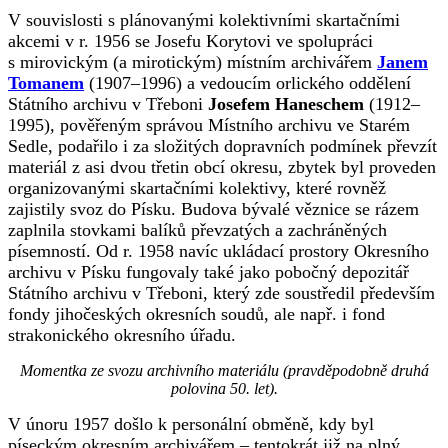
V souvislosti s plánovanými kolektivními skartačními
akcemi v r. 1956 se Josefu Korytovi ve spolupráci
s mirovickým (a mirotickým) místním archivářem
Janem
Tomanem
(1907–1996) a vedoucím orlického oddělení
Státního archivu v Třeboni
Josefem Haneschem
(1912–
1995), pověřeným správou Místního archivu ve Starém
Sedle, podařilo i za složitých dopravních podmínek převzít
materiál z asi dvou třetin obcí okresu, zbytek byl proveden
organizovanými skartačními kolektivy, které rovněž
zajistily svoz do Písku. Budova bývalé věznice se rázem
zaplnila stovkami balíků převzatých a zachráněných
písemností. Od r. 1958 navíc ukládací prostory Okresního
archivu v Písku fungovaly také jako pobočný depozitář
Státního archivu v Třeboni, který zde soustředil především
fondy jihočeských okresních soudů, ale např. i fond
strakonického okresního úřadu.
Momentka ze svozu archivního materiálu (pravděpodobně druhá
polovina 50. let).
V únoru 1957 došlo k personální obměně, kdy byl
píseckým okresním archivářem – tentokrát již na plný