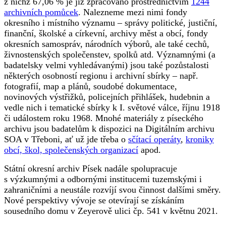
z nichž 67,06 % je již zpracováno prostřednictvím
1244
archivních pomůcek
. Nalezneme mezi nimi fondy
okresního i místního významu – správy politické, justiční,
finanční, školské a církevní, archivy měst a obcí, fondy
okresních samospráv, národních výborů, ale také cechů,
živnostenských společenstev, spolků atd. Významnými (a
badatelsky velmi vyhledávanými) jsou také pozůstalosti
některých osobností regionu i archivní sbírky – např.
fotografií, map a plánů, soudobé dokumentace,
novinových výstřižků, policejních přihlášek, hudebnin a
vedle nich i tematické sbírky k I. světové válce, říjnu 1918
či událostem roku 1968. Mnohé materiály z píseckého
archivu jsou badatelům k dispozici na Digitálním archivu
SOA v Třeboni, ať už jde třeba o
sčítací operáty
,
kroniky
obcí, škol, společenských organizací
apod.
Státní okresní archiv Písek nadále spolupracuje
s výzkumnými a odbornými institucemi tuzemskými i
zahraničními a neustále rozvíjí svou činnost dalšími směry.
Nové perspektivy vývoje se otevírají se získáním
sousedního domu v Zeyerově ulici čp. 541 v květnu 2021.