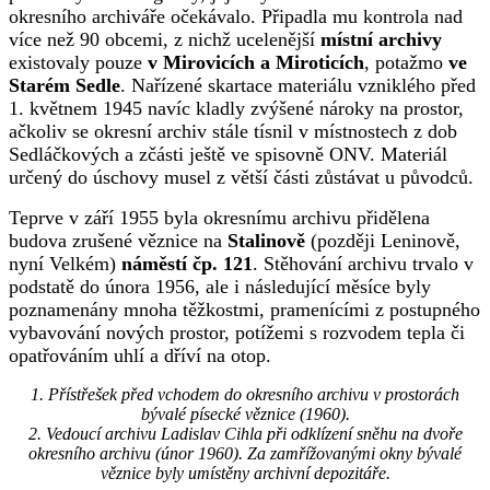
okresního archiváře očekávalo. Připadla mu kontrola nad
více než 90 obcemi, z nichž ucelenější
místní archivy
existovaly pouze
v Mirovicích a Miroticích
, potažmo
ve
Starém Sedle
. Nařízené skartace materiálu vzniklého před
1. květnem 1945 navíc kladly zvýšené nároky na prostor,
ačkoliv se okresní archiv stále tísnil v místnostech z dob
Sedláčkových a zčásti ještě ve spisovně ONV. Materiál
určený do úschovy musel z větší části zůstávat u původců.
Teprve v září 1955 byla okresnímu archivu přidělena
budova zrušené věznice na
Stalinově
(později Leninově,
nyní Velkém)
náměstí čp. 121
. Stěhování archivu trvalo v
podstatě do února 1956, ale i následující měsíce byly
poznamenány mnoha těžkostmi, pramenícími z postupného
vybavování nových prostor, potížemi s rozvodem tepla či
opatřováním uhlí a dříví na otop.
1. Přístřešek před vchodem do okresního archivu v prostorách
bývalé písecké věznice (1960).
2. Vedoucí archivu Ladislav Cihla při odklízení sněhu na dvoře
okresního archivu (únor 1960). Za zamřížovanými okny bývalé
věznice byly umístěny archivní depozitáře.