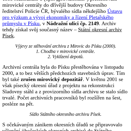
mirovické centrály do dřívější budovy Okresního
ředitelství Policie ČR, bývalého sídla někdejšího
Ústavu
pro výzkum a vývoj ekonomiky a řízení Pletařského
průmyslu v Písku
, v
Nádražní ulici čp. 2149
. Archiv
tehdy získal svůj současný název –
Státní okresní archiv
Písek
.
Výjevy ze stěhování archivu z Mirovic do Písku (2000).
1. Chodba v mirovické centrále.
2. Vyklízení depotů.
Archivní centrála byla do Písku přestěhována v listopadu
2000, a to bez větších předchozích stavebních úprav. Tím
byl také
zrušen mirovický depozitář
. V květnu 2001 se
však písecký okresní úřad z projektu na rekonstrukci
Sladovny stáhl a z provizorního sídla archivu se stalo sídlo
trvalé. Počet archivních pracovníků byl rozšířen na šest,
posléze na pět.
Sídlo Státního okresního archivu Písek.
S očekávaným zánikem okresních úřadů se připravovalo
včlenění jihočeských okresních archivů do Státního