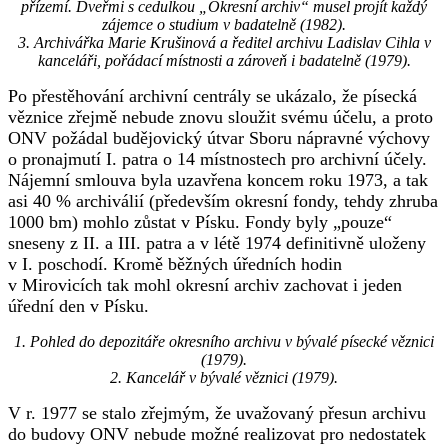
přízemí. Dveřmi s cedulkou „Okresní archiv“ musel projít každý
zájemce o studium v badatelně (1982).
3. Archivářka Marie Krušinová a ředitel archivu Ladislav Cihla v
kanceláři, pořádací místnosti a zároveň i badatelně (1979).
Po přestěhování archivní centrály se ukázalo, že písecká
věznice zřejmě nebude znovu sloužit svému účelu, a proto
ONV požádal budějovický útvar Sboru nápravné výchovy
o pronajmutí I. patra o 14 místnostech pro archivní účely.
Nájemní smlouva byla uzavřena koncem roku 1973, a tak
asi 40 % archiválií (především okresní fondy, tehdy zhruba
1000 bm) mohlo zůstat v Písku. Fondy byly „pouze“
sneseny z II. a III. patra a v létě 1974 definitivně uloženy
v I. poschodí. Kromě běžných úředních hodin
v Mirovicích tak mohl okresní archiv zachovat i jeden
úřední den v Písku.
1. Pohled do depozitáře okresního archivu v bývalé písecké věznici
(1979).
2. Kancelář v bývalé věznici (1979).
V r. 1977 se stalo zřejmým, že uvažovaný přesun archivu
do budovy ONV nebude možné realizovat pro nedostatek