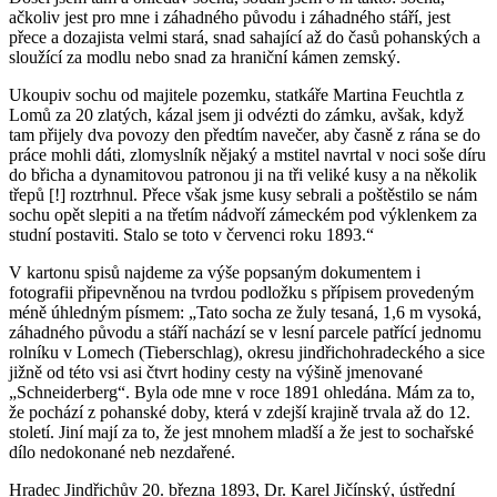
ačkoliv jest pro mne i záhadného původu i záhadného stáří, jest
přece a dozajista velmi stará, snad sahající až do časů pohanských a
sloužící za modlu nebo snad za hraniční kámen zemský.
Ukoupiv sochu od majitele pozemku, statkáře Martina Feuchtla z
Lomů za 20 zlatých, kázal jsem ji odvézti do zámku, avšak, když
tam přijely dva povozy den předtím navečer, aby časně z rána se do
práce mohli dáti, zlomyslník nějaký a mstitel navrtal v noci soše díru
do břicha a dynamitovou patronou ji na tři veliké kusy a na několik
třepů [!] roztrhnul. Přece však jsme kusy sebrali a poštěstilo se nám
sochu opět slepiti a na třetím nádvoří zámeckém pod výklenkem za
studní postaviti. Stalo se toto v červenci roku 1893.“
V kartonu spisů najdeme za výše popsaným dokumentem i
fotografii připevněnou na tvrdou podložku s přípisem provedeným
méně úhledným písmem: „Tato socha ze žuly tesaná, 1,6 m vysoká,
záhadného původu a stáří nachází se v lesní parcele patřící jednomu
rolníku v Lomech (Tieberschlag), okresu jindřichohradeckého a sice
jižně od této vsi asi čtvrt hodiny cesty na výšině jmenované
„Schneiderberg“. Byla ode mne v roce 1891 ohledána. Mám za to,
že pochází z pohanské doby, která v zdejší krajině trvala až do 12.
století. Jiní mají za to, že jest mnohem mladší a že jest to sochařské
dílo nedokonané neb nezdařené.
Hradec Jindřichův 20. března 1893, Dr. Karel Jičínský, ústřední