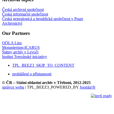
Česká archivní společnost
Česká informační společnost
Česká genealogicá a heraldická společnost v Praze
Archivnictví
Our Partners
OÖLA Linz
Monasterium-ICARUS
Štátny archív v Levoči
Institut Terezínské iniciativy
TPL_BEEZ3_SKIP_TO_CONTENT
prohlášení o přístupnosti
© ČR – Státní oblastní archiv v Třeboni, 2012-2025
správce webu
| TPL_BEEZ3_POWERED_BY
Joomla!®