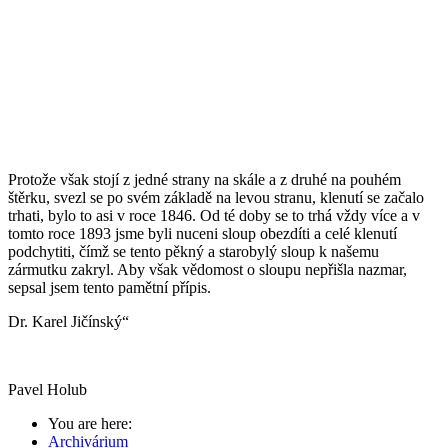
Protože však stojí z jedné strany na skále a z druhé na pouhém
štěrku, svezl se po svém základě na levou stranu, klenutí se začalo
trhati, bylo to asi v roce 1846. Od té doby se to trhá vždy více a v
tomto roce 1893 jsme byli nuceni sloup obezdíti a celé klenutí
podchytiti, čímž se tento pěkný a starobylý sloup k našemu
zármutku zakryl. Aby však vědomost o sloupu nepřišla nazmar,
sepsal jsem tento pamětní přípis.
Dr. Karel Jičínský“
Pavel Holub
You are here:
Archivárium