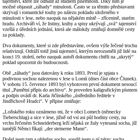
tajemství, které lze odhalit až studiem písemností. Díky nim je
možné objasnit „záhady“ minulosti. Často se za těmito představami
skrývají i romantické touhy po nálezu pokladu uloženého v
minulosti v lese, nebo naopak na nějakém místě – zřícenině, starém
hradu. Archiváři ví, že listiny, knihy a spisy ukrývají „svá“ tajemství
vzešlá z úředních jednání, která ale málokdy zmiňují domnělé cesty
za poklady.
Dva dokumenty, které si zde představíme, ovšem výše řečené trochu
relativizují. Odráží totiž jistá tajemství, kterým nerozuměli již lidé na
konci 19. století, nebo naopak autoři dokumentu chtěli na „ukrytý“
poklad upozornit do budoucnosti.
Obě „záhady“ jsou datovány k roku 1893. První je spjata s
podivnou sochou nalezenou v lese u Lomů (dnes část obce Člunek).
V sobotu 15. července 1893 byl vyhotoven první dokument nesoucí
titul „Pamětní přípis do archivu“. Je proveden kaligrafickým písmem
a podpis uvádí dr. Karla Jičínského „ústředního ředitele v
Jindřichově Hradci“. V přípise zmiňuje:
„Loňského roku oznámeno mi, že v obci Lomech (německy
Tieberschlag) a sice v lese, jižně od vsi asi půl hodiny cesty, na
vrchu řečeném Schneiderberg leží nějaká ze žuly vytesaná socha, jíž
tamější Němci říkají: „der steinerne Mann“.
Došel jsem tam a ohledav sochu, soudil jsem o ní takto: socha,