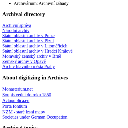
Archivárium: Archivní záhady
Archival directory
Archivní správa
Národní archiv
Státní oblastní archiv v Praze
Státní oblastní archiv v Plzni
Státní oblastní archiv v Litoměřicích
Státní oblastní archiv v Hradci Králové
Moravský zemský archiv v Brně
Zemský archiv v Opavě
Archiv hlavního města Prahy
About digitizing in Archives
Monasterium.net
Soupis vedut do roku 1850
Actapublica.eu
Porta fontium
NZM - staré lesní mapy
Societies under German Occupation
Archival topics