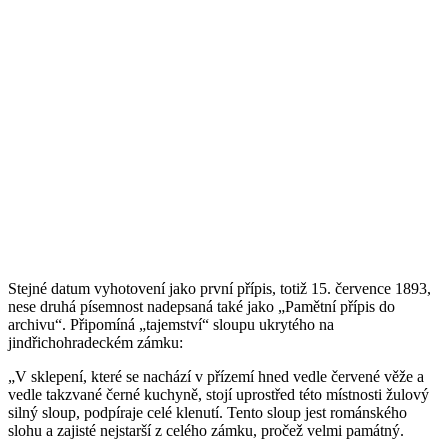
Stejné datum vyhotovení jako první přípis, totiž 15. července 1893,
nese druhá písemnost nadepsaná také jako „Pamětní přípis do
archivu“. Připomíná „tajemství“ sloupu ukrytého na
jindřichohradeckém zámku:
„V sklepení, které se nachází v přízemí hned vedle červené věže a
vedle takzvané černé kuchyně, stojí uprostřed této místnosti žulový
silný sloup, podpíraje celé klenutí. Tento sloup jest románského
slohu a zajisté nejstarší z celého zámku, pročež velmi památný.