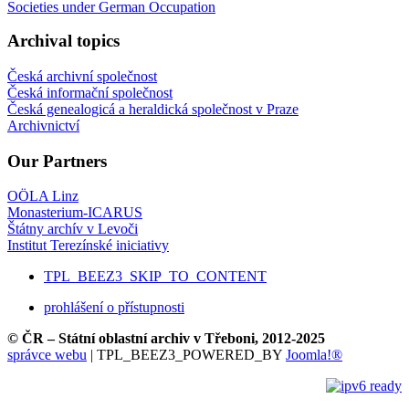
Societies under German Occupation
Archival topics
Česká archivní společnost
Česká informační společnost
Česká genealogicá a heraldická společnost v Praze
Archivnictví
Our Partners
OÖLA Linz
Monasterium-ICARUS
Štátny archív v Levoči
Institut Terezínské iniciativy
TPL_BEEZ3_SKIP_TO_CONTENT
prohlášení o přístupnosti
© ČR – Státní oblastní archiv v Třeboni, 2012-2025
správce webu
| TPL_BEEZ3_POWERED_BY
Joomla!®