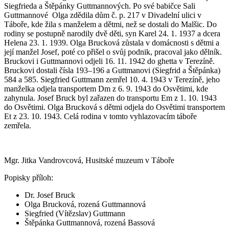
Siegfrieda a Štěpánky Guttmannových. Po své babičce Sali
Guttmannové Olga zdědila dům č. p. 217 v Divadelní ulici v
Táboře, kde žila s manželem a dětmi, než se dostali do Malšic. Do
rodiny se postupně narodily dvě děti, syn Karel 24. 1. 1937 a dcera
Helena 23. 1. 1939. Olga Brucková zůstala v domácnosti s dětmi a
její manžel Josef, poté co přišel o svůj podnik, pracoval jako dělník.
Bruckovi i Guttmannovi odjeli 16. 11. 1942 do ghetta v Terezíně.
Bruckovi dostali čísla 193–196 a Guttmanovi (Siegfrid a Štěpánka)
584 a 585. Siegfried Guttmann zemřel 10. 4. 1943 v Terezíně, jeho
manželka odjela transportem Dm z 6. 9. 1943 do Osvětimi, kde
zahynula. Josef Bruck byl zařazen do transportu Em z 1. 10. 1943
do Osvětimi. Olga Brucková s dětmi odjela do Osvětimi transportem
Et z 23. 10. 1943. Celá rodina v tomto vyhlazovacím táboře
zemřela.
Mgr. Jitka Vandrovcová, Husitské muzeum v Táboře
Popisky příloh:
Dr. Josef Bruck
Olga Brucková, rozená Guttmannová
Siegfried (Vítězslav) Guttmann
Štěpánka Guttmannová, rozená Bassová