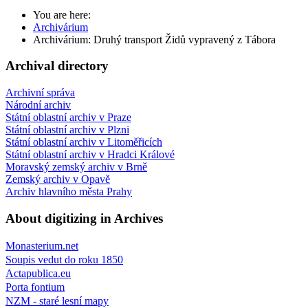
You are here:
Archivárium
Archivárium: Druhý transport Židů vypravený z Tábora
Archival directory
Archivní správa
Národní archiv
Státní oblastní archiv v Praze
Státní oblastní archiv v Plzni
Státní oblastní archiv v Litoměřicích
Státní oblastní archiv v Hradci Králové
Moravský zemský archiv v Brně
Zemský archiv v Opavě
Archiv hlavního města Prahy
About digitizing in Archives
Monasterium.net
Soupis vedut do roku 1850
Actapublica.eu
Porta fontium
NZM - staré lesní mapy