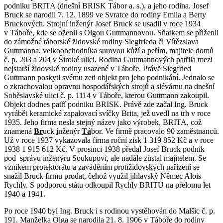
podniku BRITA (dnešní BRISK Tábor a. s.), a jeho rodina. Josef
Bruck se narodil 7. 12. 1899 ve Svratce do rodiny Emila a Berty
Bruckových. Strojní inženýr Josef Bruck se usadil v roce 1934
v Táboře, kde se oženil s Olgou Guttmannovou. Sňatkem se přiženil
do zámožné táborské židovské rodiny Siegfrieda či Vítězslava
Guttmanna, velkoobchodníka surovou kůží a peřím, majitele domů
č. p. 203 a 204 v Široké ulici. Rodina Guttmannových patřila mezi
nejstarší židovské rodiny usazené v Táboře. Právě Siegfried
Guttmann poskytl svému zeti objekt pro jeho podnikání. Jednalo se
o zkrachovalou opravnu hospodářských strojů a slévárnu na dnešní
Soběslavské ulici č. p. 1114 v Táboře, kterou Guttmann zakoupil.
Objekt dodnes patří podniku BRISK. Právě zde začal Ing. Bruck
vyrábět keramické zapalovací svíčky Brita, jež uvedl na trh v roce
1935. Jeho firma nesla stejný název jako výrobek, BRITA, což
znamená
Br
uck
i
nženýr
Tá
bor. Ve firmě pracovalo 90 zaměstnanců.
Už v roce 1937 vykazovala firma roční zisk 1 319 852 Kč a v roce
1938 1 915 612 Kč. V prosinci 1938 předal Josef Bruck podnik
pod správu inženýru Soukupovi, ale nadále zůstal majitelem. Se
vznikem protektorátu a zaváděním protižidovských nařízení se
snažil Bruck firmu prodat, čehož využil jihlavský Němec Alois
Rychly. S podporou státu odkoupil Rychly BRITU na přelomu let
1940 a 1941.
Po roce 1940 byl Ing. Bruck i s rodinou vystěhován do Malšic č. p.
191. Manželka Olga se narodila 21. 8. 1906 v Táboře do rodiny