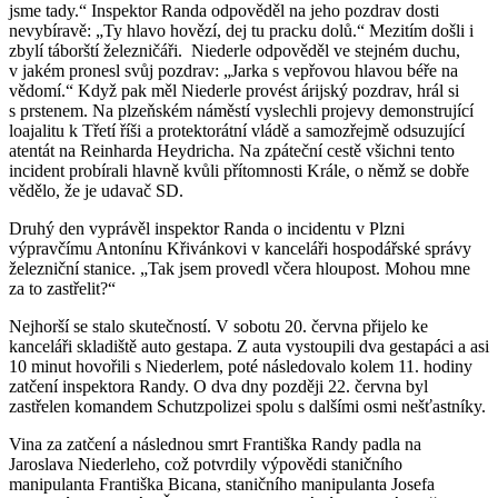
jsme tady.“ Inspektor Randa odpověděl na jeho pozdrav dosti
nevybíravě: „Ty hlavo hovězí, dej tu pracku dolů.“ Mezitím došli i
zbylí táborští železničáři. Niederle odpověděl ve stejném duchu,
v jakém pronesl svůj pozdrav: „Jarka s vepřovou hlavou béře na
vědomí.“ Když pak měl Niederle provést árijský pozdrav, hrál si
s prstenem. Na plzeňském náměstí vyslechli projevy demonstrující
loajalitu k Třetí říši a protektorátní vládě a samozřejmě odsuzující
atentát na Reinharda Heydricha. Na zpáteční cestě všichni tento
incident probírali hlavně kvůli přítomnosti Krále, o němž se dobře
vědělo, že je udavač SD.
Druhý den vyprávěl inspektor Randa o incidentu v Plzni
výpravčímu Antonínu Křivánkovi v kanceláři hospodářské správy
železniční stanice. „Tak jsem provedl včera hloupost. Mohou mne
za to zastřelit?“
Nejhorší se stalo skutečností. V sobotu 20. června přijelo ke
kanceláři skladiště auto gestapa. Z auta vystoupili dva gestapáci a asi
10 minut hovořili s Niederlem, poté následovalo kolem 11. hodiny
zatčení inspektora Randy. O dva dny později 22. června byl
zastřelen komandem Schutzpolizei spolu s dalšími osmi nešťastníky.
Vina za zatčení a následnou smrt Františka Randy padla na
Jaroslava Niederleho, což potvrdily výpovědi staničního
manipulanta Františka Bicana, staničního manipulanta Josefa