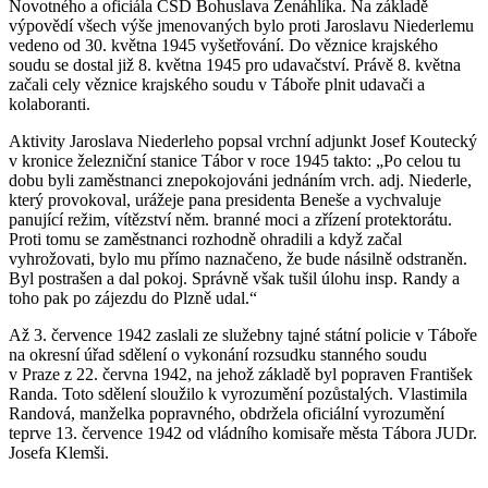
Novotného a oficiála ČSD Bohuslava Zenáhlíka. Na základě
výpovědí všech výše jmenovaných bylo proti Jaroslavu Niederlemu
vedeno od 30. května 1945 vyšetřování. Do věznice krajského
soudu se dostal již 8. května 1945 pro udavačství. Právě 8. května
začali cely věznice krajského soudu v Táboře plnit udavači a
kolaboranti.
Aktivity Jaroslava Niederleho popsal vrchní adjunkt Josef Koutecký
v kronice železniční stanice Tábor v roce 1945 takto: „Po celou tu
dobu byli zaměstnanci znepokojováni jednáním vrch. adj. Niederle,
který provokoval, urážeje pana presidenta Beneše a vychvaluje
panující režim, vítězství něm. branné moci a zřízení protektorátu.
Proti tomu se zaměstnanci rozhodně ohradili a když začal
vyhrožovati, bylo mu přímo naznačeno, že bude násilně odstraněn.
Byl postrašen a dal pokoj. Správně však tušil úlohu insp. Randy a
toho pak po zájezdu do Plzně udal.“
Až 3. července 1942 zaslali ze služebny tajné státní policie v Táboře
na okresní úřad sdělení o vykonání rozsudku stanného soudu
v Praze z 22. června 1942, na jehož základě byl popraven František
Randa. Toto sdělení sloužilo k vyrozumění pozůstalých. Vlastimila
Randová, manželka popravného, obdržela oficiální vyrozumění
teprve 13. července 1942 od vládního komisaře města Tábora JUDr.
Josefa Klemši.