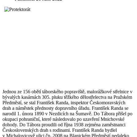
Jednou ze 156 obětí táborského popraviště, malorážkové střelnice v
bývalých kasárnách 305. pluku těžkého dělostřelectva na Pražském
Předměstí, se stal František Randa, inspektor Českomoravských
drah a náměstek přednosty dopravního úřadu. František Randa se
narodil 1. února 1890 v Nezdicích na Šumavě. Do Tábora přišel po
okupaci pohraniční, které následovalo po uzavření Mnichovské
dohody. Do Tábora proudili od října 1938 zejména zaměstnanci
Československých drah s rodinami. František Randa bydlel
v Michalovicově ulici čp. 2008 na Blanickém Předměstí nedaleko