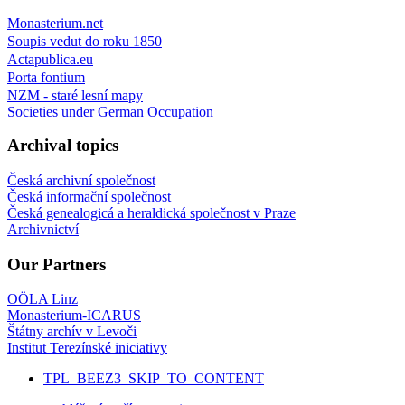
Monasterium.net
Soupis vedut do roku 1850
Actapublica.eu
Porta fontium
NZM - staré lesní mapy
Societies under German Occupation
Archival topics
Česká archivní společnost
Česká informační společnost
Česká genealogicá a heraldická společnost v Praze
Archivnictví
Our Partners
OÖLA Linz
Monasterium-ICARUS
Štátny archív v Levoči
Institut Terezínské iniciativy
TPL_BEEZ3_SKIP_TO_CONTENT