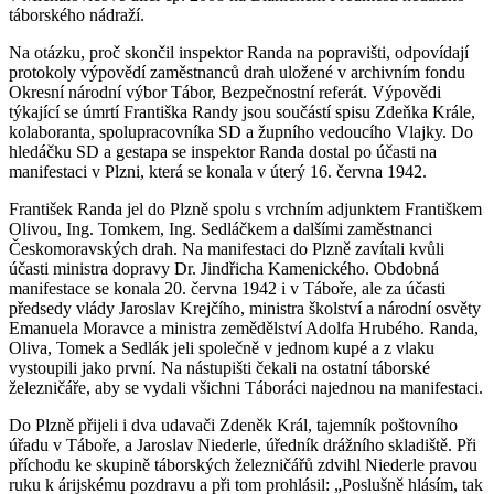
táborského nádraží.
Na otázku, proč skončil inspektor Randa na popravišti, odpovídají
protokoly výpovědí zaměstnanců drah uložené v archivním fondu
Okresní národní výbor Tábor, Bezpečnostní referát. Výpovědi
týkající se úmrtí Františka Randy jsou součástí spisu Zdeňka Krále,
kolaboranta, spolupracovníka SD a župního vedoucího Vlajky. Do
hledáčku SD a gestapa se inspektor Randa dostal po účasti na
manifestaci v Plzni, která se konala v úterý 16. června 1942.
František Randa jel do Plzně spolu s vrchním adjunktem Františkem
Olivou, Ing. Tomkem, Ing. Sedláčkem a dalšími zaměstnanci
Českomoravských drah. Na manifestaci do Plzně zavítali kvůli
účasti ministra dopravy Dr. Jindřicha Kamenického. Obdobná
manifestace se konala 20. června 1942 i v Táboře, ale za účasti
předsedy vlády Jaroslav Krejčího, ministra školství a národní osvěty
Emanuela Moravce a ministra zemědělství Adolfa Hrubého. Randa,
Oliva, Tomek a Sedlák jeli společně v jednom kupé a z vlaku
vystoupili jako první. Na nástupišti čekali na ostatní táborské
železničáře, aby se vydali všichni Táboráci najednou na manifestaci.
Do Plzně přijeli i dva udavači Zdeněk Král, tajemník poštovního
úřadu v Táboře, a Jaroslav Niederle, úředník drážního skladiště. Při
příchodu ke skupině táborských železničářů zdvihl Niederle pravou
ruku k árijskému pozdravu a při tom prohlásil: „Poslušně hlásím, tak