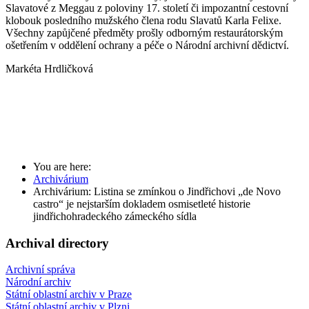
Slavatové z Meggau z poloviny 17. století či impozantní cestovní
klobouk posledního mužského člena rodu Slavatů Karla Felixe.
Všechny zapůjčené předměty prošly odborným restaurátorským
ošetřením v oddělení ochrany a péče o Národní archivní dědictví.
Markéta Hrdličková
You are here:
Archivárium
Archivárium: Listina se zmínkou o Jindřichovi „de Novo
castro“ je nejstarším dokladem osmisetleté historie
jindřichohradeckého zámeckého sídla
Archival directory
Archivní správa
Národní archiv
Státní oblastní archiv v Praze
Státní oblastní archiv v Plzni