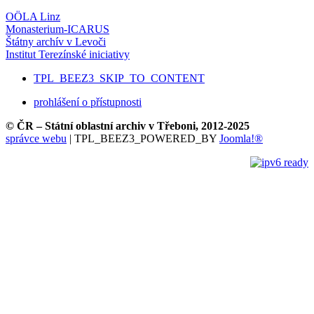
OÖLA Linz
Monasterium-ICARUS
Štátny archív v Levoči
Institut Terezínské iniciativy
TPL_BEEZ3_SKIP_TO_CONTENT
prohlášení o přístupnosti
© ČR – Státní oblastní archiv v Třeboni, 2012-2025
správce webu
| TPL_BEEZ3_POWERED_BY
Joomla!®