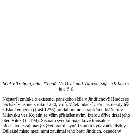
SOA v Třeboni, odd. Třeboň, Vs Orlík nad Vltavou, sign. 3K beta 5,
inv. č. 8.
Nejstarší zmínka o existenci panského sídla v Jindřichově Hradci se
nachází v listině z roku 1220, v níž Vítek mladší z Prčice, někdy též
z Blankenberka († asi 1236) prodal premonstrátskému klášteru v
Milevsku ves Kojetín se vším příslušenstvím, kterou dříve držel jeho
otec Vítek († 1194). Seznam svědků majetkové transakce
představuje zajímavý výčet bratrů, synů i vnuků vydavatele listiny.
Důležité místo mezi nimi zaujímal jeho bratr Jindřich, označený