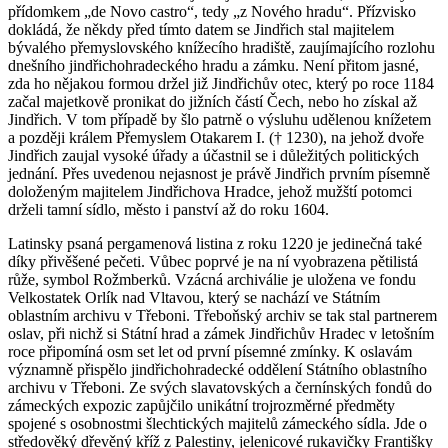
přídomkem „de Novo castro“, tedy „z Nového hradu“. Přízvisko
dokládá, že někdy před tímto datem se Jindřich stal majitelem
bývalého přemyslovského knížecího hradiště, zaujímajícího rozlohu
dnešního jindřichohradeckého hradu a zámku. Není přitom jasné,
zda ho nějakou formou držel již Jindřichův otec, který po roce 1184
začal majetkově pronikat do jižních částí Čech, nebo ho získal až
Jindřich. V tom případě by šlo patrně o výsluhu udělenou knížetem
a později králem Přemyslem Otakarem I. († 1230), na jehož dvoře
Jindřich zaujal vysoké úřady a účastnil se i důležitých politických
jednání. Přes uvedenou nejasnost je právě Jindřich prvním písemně
doloženým majitelem Jindřichova Hradce, jehož mužští potomci
drželi tamní sídlo, město i panství až do roku 1604.
Latinsky psaná pergamenová listina z roku 1220 je jedinečná také
díky přivěšené pečeti. Vůbec poprvé je na ní vyobrazena pětilistá
růže, symbol Rožmberků. Vzácná archiválie je uložena ve fondu
Velkostatek Orlík nad Vltavou, který se nachází ve Státním
oblastním archivu v Třeboni. Třeboňský archiv se tak stal partnerem
oslav, při nichž si Státní hrad a zámek Jindřichův Hradec v letošním
roce připomíná osm set let od první písemné zmínky. K oslavám
významně přispělo jindřichohradecké oddělení Státního oblastního
archivu v Třeboni. Ze svých slavatovských a černínských fondů do
zámeckých expozic zapůjčilo unikátní trojrozměrné předměty
spojené s osobnostmi šlechtických majitelů zámeckého sídla. Jde o
středověký dřevěný kříž z Palestiny, jelenicové rukavičky Františky