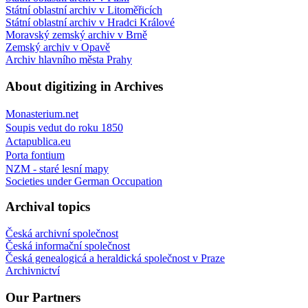
Státní oblastní archiv v Litoměřicích
Státní oblastní archiv v Hradci Králové
Moravský zemský archiv v Brně
Zemský archiv v Opavě
Archiv hlavního města Prahy
About digitizing in Archives
Monasterium.net
Soupis vedut do roku 1850
Actapublica.eu
Porta fontium
NZM - staré lesní mapy
Societies under German Occupation
Archival topics
Česká archivní společnost
Česká informační společnost
Česká genealogicá a heraldická společnost v Praze
Archivnictví
Our Partners