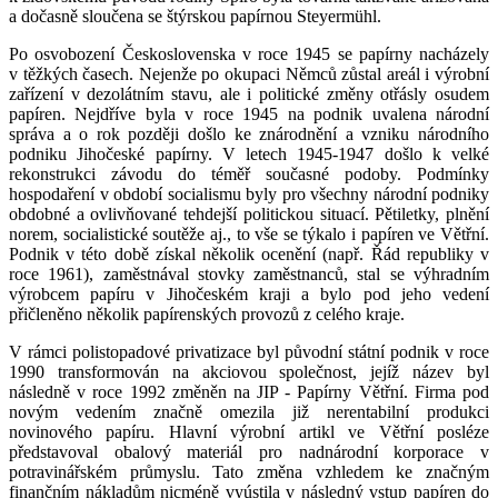
a dočasně sloučena se štýrskou papírnou Steyermühl.
Po osvobození Československa v roce 1945 se papírny nacházely
v těžkých časech. Nejenže po okupaci Němců zůstal areál i výrobní
zařízení v dezolátním stavu, ale i politické změny otřásly osudem
papíren. Nejdříve byla v roce 1945 na podnik uvalena národní
správa a o rok později došlo ke znárodnění a vzniku národního
podniku Jihočeské papírny. V letech 1945-1947 došlo k velké
rekonstrukci závodu do téměř současné podoby. Podmínky
hospodaření v období socialismu byly pro všechny národní podniky
obdobné a ovlivňované tehdejší politickou situací. Pětiletky, plnění
norem, socialistické soutěže aj., to vše se týkalo i papíren ve Větřní.
Podnik v této době získal několik ocenění (např. Řád republiky v
roce 1961), zaměstnával stovky zaměstnanců, stal se výhradním
výrobcem papíru v Jihočeském kraji a bylo pod jeho vedení
přičleněno několik papírenských provozů z celého kraje.
V rámci polistopadové privatizace byl původní státní podnik v roce
1990 transformován na akciovou společnost, jejíž název byl
následně v roce 1992 změněn na JIP - Papírny Větřní. Firma pod
novým vedením značně omezila již nerentabilní produkci
novinového papíru. Hlavní výrobní artikl ve Větřní posléze
představoval obalový materiál pro nadnárodní korporace v
potravinářském průmyslu. Tato změna vzhledem ke značným
finančním nákladům nicméně vyústila v následný vstup papíren do