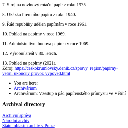
7. Stroj na novinový rotační papír z roku 1935.
8. Ukázka firemního papíru z roku 1940.
9. Řád republiky udělen papírnám v roce 1961.
10. Pohled na papírny v roce 1969.
11. Administrativní budova papíren v roce 1969.
12. Výrobní areál v 80. letech.
13. Pohled na papírny (2021).
Zdroj:
https://ceskokrumlovsky.denik.cz/zpravy_region/papirny-
vetrni-ukoncily-provoz-vypoved.html
You are here:
Archivárium
Archivárium: Vzestup a pád papírenského průmyslu ve Větřní
Archival directory
Archivní správa
Národní archiv
Státní oblastní archiv v Praze