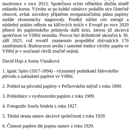
insolvence v roce 2013. Společnost svým věřitelům dlužila téměř
miliardu korun. Výrobu se po krátké odstávce podařilo sice částečně
obnovit, avšak navzdory přijatému reorganizačnímu plánu papírny
nadále ekonomicky stagnovaly. Prudký nárůst cen energií a
následný pokles odbytu na klíčových trzích v Evropě po roce 2020
přinesl do papírenského průmyslu další krizi, kterou již akciová
společnost ve Větřní neustála. Provoz byl definitivně ukončen k 30.
září 2025, což rovněž znamenalo propuštění zbývajících 176
zaměstnanců. Budoucnost areálu i samotné tradice výroby papíru ve
Větřní je v současné chvíli značně nejistá.
David Hajs a Aneta Vlasáková
1. Ignác Spiro (1817-1894) - významný podnikatel židovského
původu a zakladatel papíren ve Větřní.
2. Pohled na původní papírny v Pečkovském mlýně z roku 1890.
3. Pohlednice s vyobrazením papíren z roku 1909.
4. Fotografie Josefa Seidela z roku 1927.
5. Titulní strana stanov akciové společnosti z roku 1929.
6. Činnost papíren dle popisu stanov z roku 1929.