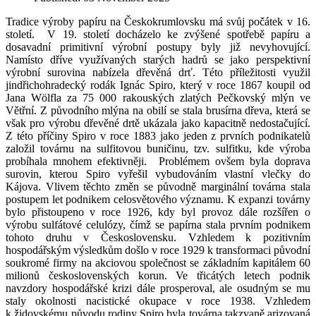
Tradice výroby papíru na Českokrumlovsku má svůj počátek v 16.
století.
V 19. století docházelo ke zvýšené spotřebě papíru a
dosavadní primitivní výrobní postupy byly již nevyhovující.
Namísto dříve využívaných starých hadrů se jako perspektivní
výrobní surovina nabízela dřevěná drť. Této příležitosti využil
jindřichohradecký rodák Ignác Spiro, který v roce 1867 koupil od
Jana Wölfla za 75 000 rakouských zlatých Pečkovský mlýn ve
Větřní. Z původního mlýna na obilí se stala brusírna dřeva, která se
však pro výrobu dřevěné drtě ukázala jako kapacitně nedostačující.
Z této příčiny Spiro v roce 1883 jako jeden z prvních podnikatelů
založil továrnu na sulfitovou buničinu, tzv. sulfitku, kde výroba
probíhala mnohem efektivněji.
Problémem ovšem byla doprava
surovin, kterou Spiro vyřešil vybudováním vlastní vlečky do
Kájova. Vlivem těchto změn se původně marginální továrna stala
postupem let podnikem celosvětového významu. K expanzi továrny
bylo přistoupeno v roce 1926, kdy byl provoz dále rozšířen o
výrobu sulfátové celulózy, čímž se papírna stala prvním podnikem
tohoto druhu v Československu. Vzhledem k pozitivním
hospodářským výsledkům došlo v roce 1929 k transformaci původní
soukromé firmy na akciovou společnost se základním kapitálem 60
milionů československých korun. Ve třicátých letech podnik
navzdory hospodářské krizi dále prosperoval, ale osudným se mu
staly okolnosti nacistické okupace v roce 1938. Vzhledem
k židovskému původu rodiny Spiro byla továrna takzvaně arizovaná