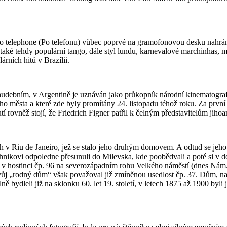
o telephone (Po telefonu) vůbec poprvé na gramofonovou desku nahrá
aké tehdy populární tango, dále styl lundu, karnevalové marchinhas, ma
rních hitů v Brazílii.
hudebním, v Argentině je uznáván jako průkopník národní kinematografie
o města a které zde byly promítány 24. listopadu téhož roku. Za první
rovněž stojí, že Friedrich Figner patřil k čelným představitelům jihoam
ch v Riu de Janeiro, jež se stalo jeho druhým domovem. A odtud se jeho
hnikovi odpoledne přesunuli do Milevska, kde poobědvali a poté si v d
il v hostinci čp. 96 na severozápadním rohu Velkého náměstí (dnes Nám.
a svůj „rodný dům“ však považoval již zmíněnou usedlost čp. 37. Dům, 
 bydleli již na sklonku 60. let 19. století, v letech 1875 až 1900 byli