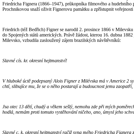
Friedricha Fignera (1866–1947), průkopníka filmového a hudebního pr
Prochnikovou snaží oživit Fignerovu památku a zpřístupnit veřejnosti
Friedrich (též Bedřich) Figner se narodil 2. prosince 1866 v Milevsk
do Spojených států amerických. Právě žádost, kterou 16. dubna 1882 j
Milevsko, vzbudila zasloužený zájem brazilských návštěvníků:
Slavné cís. kr. okresní hejtmanství!
V hluboké úctě podepsaný Alois Figner z Milévska má v Americe 2 syn
chtí, slibujíce mu, že se o něho postarají a budoucnost jemu zaopatří, a 
Jsa otec 13 dětí, chudý a věkem sešlý, nemohu zde při mých poměrec
hodlá, nemám proti tomuto vystěhování ničeho, ano, úmysl jeho schva
Slavné c. k. okresní hejtmanství račiž syna mého Friedricha Fignera ze