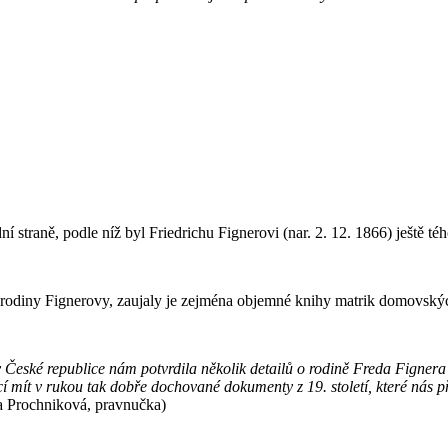
í straně, podle níž byl Friedrichu Fignerovi (nar. 2. 12. 1866) ještě 
tné rodiny Fignerovy, zaujaly je zejména objemné knihy matrik domovskýc
 České republice nám potvrdila několik detailů o rodině Freda Fignera
cí mít v rukou tak dobře dochované dokumenty z 19. století, které nás 
 Prochniková, pravnučka)