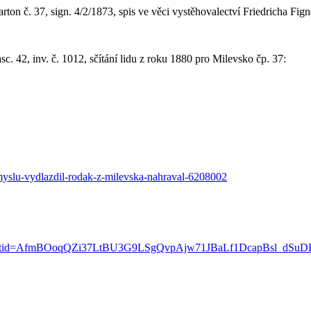
rton č. 37, sign. 4/2/1873, spis ve věci vystěhovalectví Friedricha Fig
sc. 42, inv. č. 1012, sčítání lidu z roku 1880 pro Milevsko čp. 37:
umyslu-vydlazdil-rodak-z-milevska-nahraval-6208002
ner?srsltid=AfmBOoqQZi37LtBU3G9LSgQvpAjw71JBaLf1DcapBsl_dS