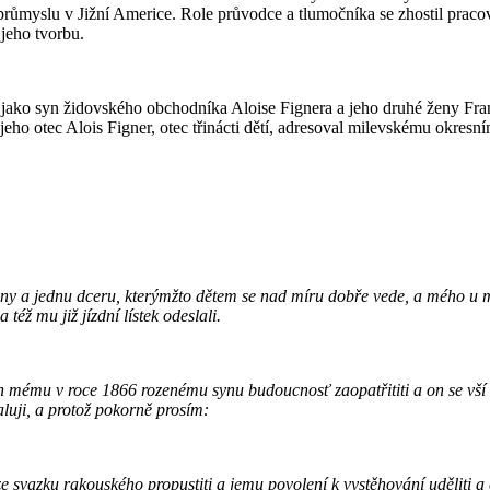
ůmyslu v Jižní Americe. Role průvodce a tlumočníka se zhostil pracovn
 jeho tvorbu.
u jako syn židovského obchodníka Aloise Fignera a jeho druhé ženy Fra
eho otec Alois Figner, otec třinácti dětí, adresoval milevskému okres
y a jednu dceru, kterýmžto dětem se nad míru dobře vede, a mého u mě 
též mu již jízdní lístek odeslali.
h mému v roce 1866 rozenému synu budoucnosť zaopatřititi a on se vší 
luji, a protož pokorně prosím:
 svazku rakouského propustiti a jemu povolení k vystěhování uděliti a c