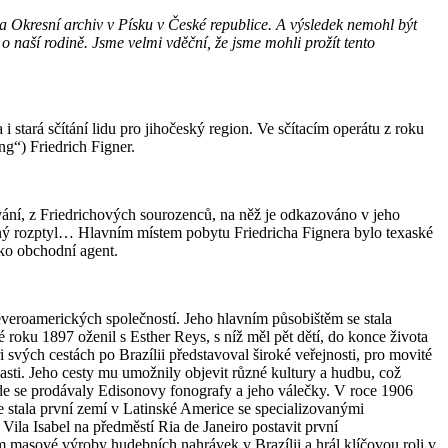
la Okresní archiv v Písku v České republice. A výsledek nemohl být
 o naší rodině. Jsme velmi vděční, že jsme mohli prožít tento
 stará sčítání lidu pro jihočeský region. Ve sčítacím operátu z roku
ng“) Friedrich Figner.
ování, z Friedrichových sourozenců, na něž je odkazováno v jeho
šný rozptyl… Hlavním místem pobytu Friedricha Fignera bylo texaské
ako obchodní agent.
severoamerických společností. Jeho hlavním působištěm se stala
é roku 1897 oženil s Esther Reys, s níž měl pět dětí, do konce života
svých cestách po Brazílii představoval široké veřejnosti, pro movité
sti. Jeho cesty mu umožnily objevit různé kultury a hudbu, což
kde se prodávaly Edisonovy fonografy a jeho válečky. V roce 1906
ie stala první zemí v Latinské Americe se specializovanými
la Isabel na předměstí Ria de Janeiro postavit první
m masové výroby hudebních nahrávek v Brazílii a hrál klíčovou roli v