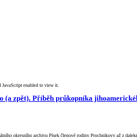
 JavaScript enabled to view it.
o (a zpět). Příběh průkopníka jihoamerick
tátního okresního archivu Písek členové rodiny Prochnikovy až z dalek