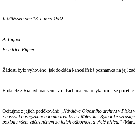
V Milévsku dne 16. dubna 1882.
A. Figner
Friedrich Figner
Žádosti bylo vyhověno, jak dokládá kancelářská poznámka na její zadn
Badatelé z Ria byli nadšeni i z dalších materiálů týkajících se poče
Ocitujme z jejich poděkování:
„Návštěva Okresního archivu v Písku v
zlepšovat náš výzkum o tomto rodákovi z Milevska. Bylo také vzrušují
poklonu všem zúčastněným za jejich odbornost a vřelé přijetí.“
(Marta