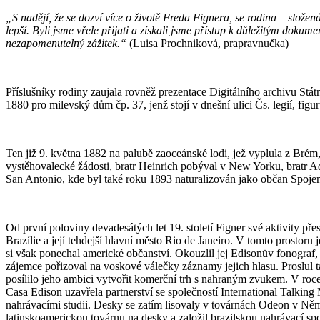
„S nadějí, že se dozví více o životě Freda Fignera, se rodina – slože
lepší. Byli jsme vřele přijati a získali jsme přístup k důležitým doku
nezapomenutelný zážitek.“
(Luisa Prochniková, prapravnučka)
Příslušníky rodiny zaujala rovněž prezentace Digitálního archivu Státn
1880 pro milevský dům čp. 37, jenž stojí v dnešní ulici Čs. legií, fig
Ten již 9. května 1882 na palubě zaoceánské lodi, jež vyplula z Brém
vystěhovalecké žádosti, bratr Heinrich pobýval v New Yorku, bratr 
San Antonio, kde byl také roku 1893 naturalizován jako občan Spojen
Od první poloviny devadesátých let 19. století Figner své aktivity př
Brazílie a její tehdejší hlavní město Rio de Janeiro. V tomto prostoru
si však ponechal americké občanství. Okouzlil jej Edisonův fonograf,
zájemce pořizoval na voskové válečky záznamy jejich hlasu. Proslul 
posílilo jeho ambici vytvořit komerční trh s nahraným zvukem. V roc
Casa Edison uzavřela partnerství se společností International Talking
nahrávacími studii. Desky se zatím lisovaly v továrnách Odeon v Něm
latinskoamerickou továrnu na desky a založil brazilskou nahrávací sp