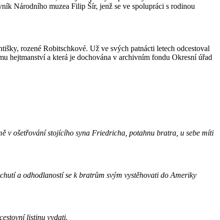
ík Národního muzea Filip Šír, jenž se ve spolupráci s rodinou
ntišky, rozené Robitschkové. Už ve svých patnácti letech odcestoval
nímu hejtmanství a která je dochována v archivním fondu Okresní úřad
v ošetřování stojícího syna Friedricha, potahnu bratra, u sebe míti
chutí a odhodlaností se k bratrům svým vystěhovati do Ameriky
estovní listinu vydati.