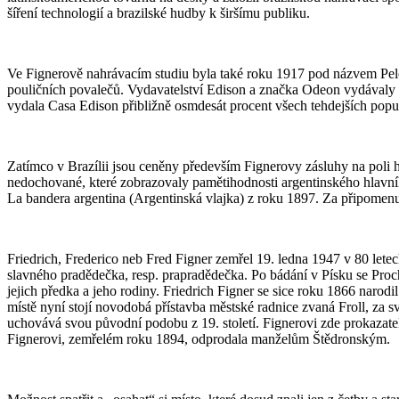
šíření technologií a brazilské hudby k širšímu publiku.
Ve Fignerově nahrávacím studiu byla také roku 1917 pod názvem Pel
pouličních povalečů. Vydavatelství Edison a značka Odeon vydávaly t
vydala Casa Edison přibližně osmdesát procent všech tehdejších populá
Zatímco v Brazílii jsou ceněny především Fignerovy zásluhy na poli 
nedochované, které zobrazovaly pamětihodnosti argentinského hlavníh
La bandera argentina (Argentinská vlajka) z roku 1897. Za připomenutí 
Friedrich, Frederico neb Fred Figner zemřel 19. ledna 1947 v 80 lete
slavného pradědečka, resp. prapradědečka. Po bádání v Písku se Proc
jejich předka a jeho rodiny. Friedrich Figner se sice roku 1866 narod
místě nyní stojí novodobá přístavba městské radnice zvaná Froll, z
uchovává svou původní podobu z 19. století. Fignerovi zde prokazatelně
Fignerovi, zemřelém roku 1894, odprodala manželům Štědronským.