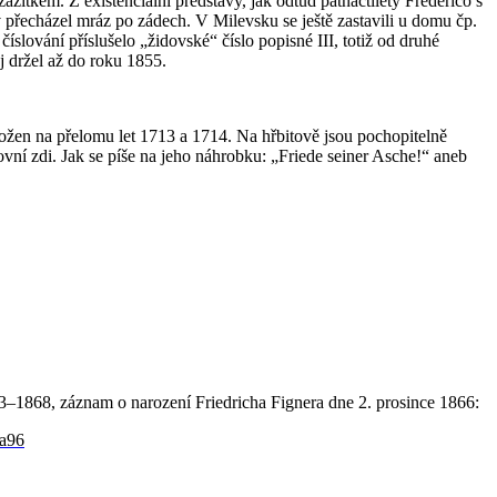
ážitkem. Z existenciální představy, jak odtud patnáctiletý Frederico s
v přecházel mráz po zádech. V Milevsku se ještě zastavili u domu čp.
lování příslušelo „židovské“ číslo popisné III, totiž od druhé
ej držel až do roku 1855.
ožen na přelomu let 1713 a 1714. Na hřbitově jsou pochopitelně
vní zdi. Jak se píše na jeho náhrobku: „Friede seiner Asche!“ aneb
3–1868, záznam o narození Friedricha Fignera dne 2. prosince 1866:
a96