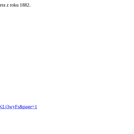
nera z roku 1882.
uDKLj3wyFs&page=1