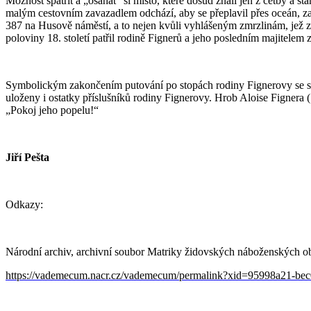
Možnost spatřit a „osahat“ si místo, které dosud znali jen z četby a s
malým cestovním zavazadlem odchází, aby se přeplavil přes oceán, zako
387 na Husově náměstí, a to nejen kvůli vyhlášeným zmrzlinám, jež zd
poloviny 18. století patřil rodině Fignerů a jeho posledním majitelem 
Symbolickým zakončením putování po stopách rodiny Fignerovy se sta
uloženy i ostatky příslušníků rodiny Fignerovy. Hrob Aloise Fignera 
„Pokoj jeho popelu!“
Jiří Pešta
Odkazy:
Národní archiv, archivní soubor Matriky židovských náboženských obc
https://vademecum.nacr.cz/vademecum/permalink?xid=95998a21-