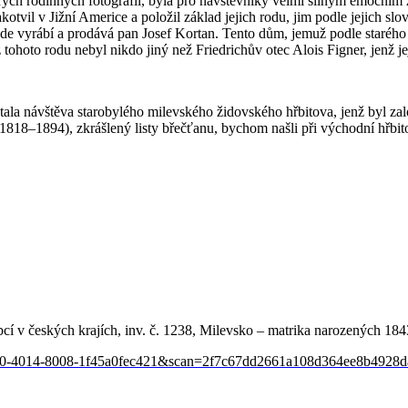
tarých rodinných fotografií, byla pro návštěvníky velmi silným emočním z
tvil v Jižní Americe a položil základ jejich rodu, jim podle jejich slo
e vyrábí a prodává pan Josef Kortan. Tento dům, jemuž podle starého čís
z tohoto rodu nebyl nikdo jiný než Friedrichův otec Alois Figner, jenž j
la návštěva starobylého milevského židovského hřbitova, jenž byl zal
(1818–1894), zkrášlený listy břečťanu, bychom našli při východní hřbito
í v českých krajích, inv. č. 1238, Milevsko – matrika narozených 184
bec0-4014-8008-1f45a0fec421&scan=2f7c67dd2661a108d364ee8b4928d