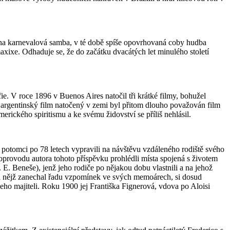
na karnevalová samba, v té době spíše opovrhovaná coby hudba
xixe. Odhaduje se, že do začátku dvacátých let minulého století
. V roce 1896 v Buenos Aires natočil tři krátké filmy, bohužel
 argentinský film natočený v zemi byl přitom dlouho považován film
erického spiritismu a ke svému židovství se příliš nehlásil.
 potomci po 78 letech vypravili na návštěvu vzdáleného rodiště svého
oprovodu autora tohoto příspěvku prohlédli místa spojená s životem
 E. Beneše), jenž jeho rodiče po nějakou dobu vlastnili a na jehož
na nějž zanechal řadu vzpomínek ve svých memoárech, si dosud
 jeho majiteli. Roku 1900 jej Františka Fignerová, vdova po Aloisi