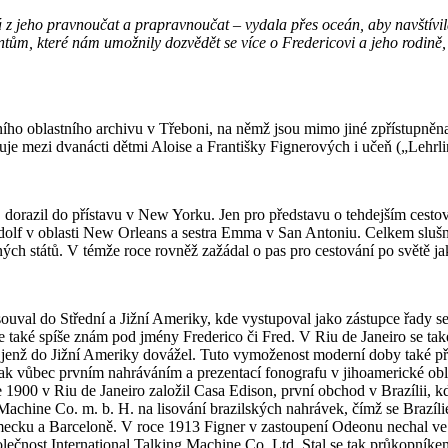
ná z jeho pravnoučat a prapravnoučat – vydala přes oceán, aby navštívi
mentům, které nám umožnily dozvědět se více o Fredericovi a jeho rodině,
ího oblastního archivu v Třeboni, na němž jsou mimo jiné zpřístupněna i
uruje mezi dvanácti dětmi Aloise a Františky Fignerových i učeň („Lehrli
, dorazil do přístavu v New Yorku. Jen pro představu o tehdejším cest
Adolf v oblasti New Orleans a sestra Emma v San Antoniu. Celkem slu
ých států. V témže roce rovněž zažádal o pas pro cestování po světě j
esouval do Střední a Jižní Ameriky, kde vystupoval jako zástupce řady 
 je také spíše znám pod jmény Frederico či Fred. V Riu de Janeiro se tak
 jenž do Jižní Ameriky dovážel. Tuto vymoženost moderní doby také při 
tak vůbec prvním nahráváním a prezentací fonografu v jihoamerické obla
e 1900 v Riu de Janeiro založil Casa Edison, první obchod v Brazílii, 
 Machine Co. m. b. H. na lisování brazilských nahrávek, čímž se Brazíl
ecku a Barceloně. V roce 1913 Figner v zastoupení Odeonu nechal ve Vi
olečnost International Talking Machine Co. Ltd. Stal se tak průkopníke