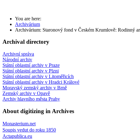
You are here:
Archivárium
Archivárium: Staronový fond v Českém Krumlově: Rodinný ar
Archival directory
Archivní správa
Národní archiv
Státní oblastní archiv v Praze
Státní oblastní archiv v Plzni
Státní oblastní archiv v Litoměřicích
Státní oblastní archiv v Hradci Králové
Moravský zemský archiv v Brně
Zemský archiv v Opavě
Archiv hlavního města Prahy
About digitizing in Archives
Monasterium.net
Soupis vedut do roku 1850
Actapublica.eu