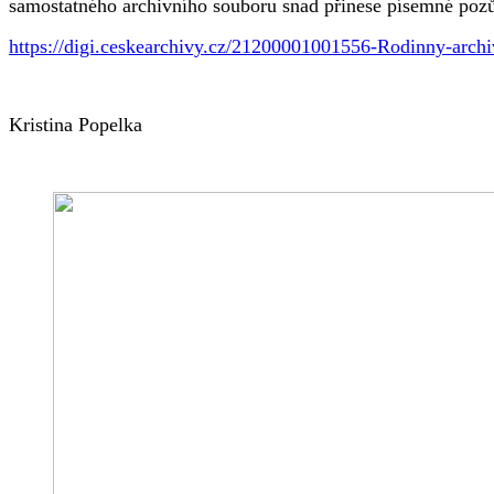
samostatného archivního souboru snad přinese písemné pozůst
https://digi.ceskearchivy.cz/21200001001556-Rodinny-archi
Kristina Popelka