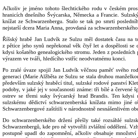
Ačkoliv je jméno tohoto šlechtického rodu v českém pros
hranicích dnešního Švýcarska, Německa a Francie. Sulzsk
knížat ze Schwarzenbergu. Stalo se tak po smrti posledn
nejstarší dcera Maria Anna, provdaná za schwarzenberského
Říšský hrabě Jan Ludvík ze Sulzu měl dostatek času na to
z pětice jeho synů nepřekonal věk čtyř let a dospělosti s
kdysi košatého genealogického stromu. Jeden z posledních p
výrazem ve tváři, hledícího vstříc neodvratnému konci.
Po zralé úvaze spojil Jan Ludvík věčnou paměť svého rodu
generaci (Marie Alžběta ze Sulzu se stala druhou manželkou 
především sulzský hraběcí titul, sulzské rodové panství Kle
podoby, v jaké jej v současnosti známe: tři bílé a červené 
ostrev se třemi suky švýcarský hrad Brandis. Ten kdysi 
sulzskému dědictví schwarzenberská knížata mimo jiné ob
Schwarzenbergové zaštítili v národnostně nesnášenlivém ob
Do schwarzenberského držení přešly také rozsáhlé sulzsk
Schwarzenbergů, kde pro ně vytvořili zvláštní oddělení. Vzh
postupně upadl do zapomnění, ačkoliv obsahuje množství 