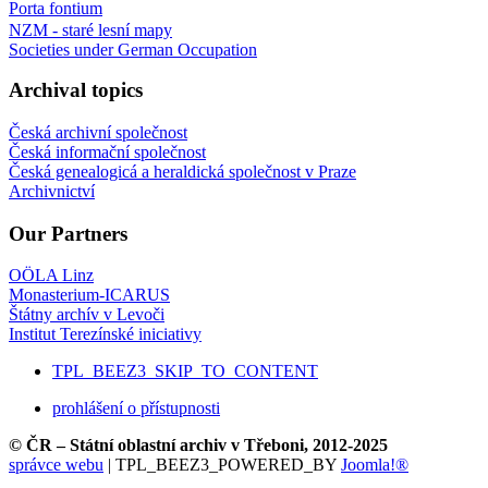
Porta fontium
NZM - staré lesní mapy
Societies under German Occupation
Archival topics
Česká archivní společnost
Česká informační společnost
Česká genealogicá a heraldická společnost v Praze
Archivnictví
Our Partners
OÖLA Linz
Monasterium-ICARUS
Štátny archív v Levoči
Institut Terezínské iniciativy
TPL_BEEZ3_SKIP_TO_CONTENT
prohlášení o přístupnosti
© ČR – Státní oblastní archiv v Třeboni, 2012-2025
správce webu
| TPL_BEEZ3_POWERED_BY
Joomla!®