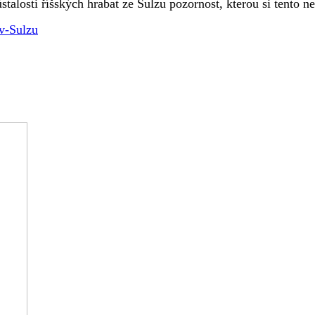
alosti říšských hrabat ze Sulzu pozornost, kterou si tento n
v-Sulzu