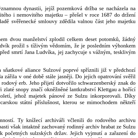
ýznamnou dynastii, jejíž pozemková držba se nacházela na
tého i nemovitého majetku – přešel v roce 1687 do držení
ladě svěřenecké smlouvy zdědila valnou část jeho majetku
během dvou manželství zplodil celkem deset potomků, žádný
 Ludvík prožil s tíživým vědomím, že je posledním výhonkem
 před smrtí Jana Ludvíka, jej zachycuje s vážným, tesklivým
sňatkové aliance Sulzové poprvé spříznili již v předchozí
zářila v oné době stále jasněji. Do jejich opatrování svěřil
i rodový erb. Jeho přijetí dotvořilo schwarzenberský znak do
i zlaté snopy značí okněžněné lantkrabství Klettgau a hořící
letí, jehož majetek pánové ze Sulzu inkorporovali. Díky
arskou státní příslušnost, kterou se mimochodem někteří
ností. Ty knížecí archiváři včlenili do rodového archivu
pasti však intaktně zachovaný rodinný archiv hrabat ze Sulzu
 početných sulzských držav. Jejich vyjmutí a zařazení do