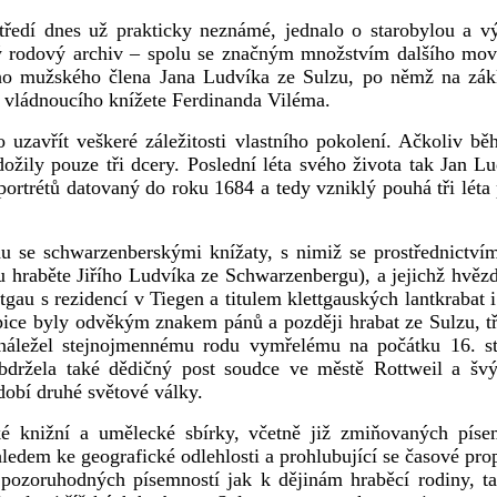
tředí dnes už prakticky neznámé, jednalo o starobylou a v
ý rodový archiv – spolu se značným množstvím dalšího movi
ího mužského člena Jana Ludvíka ze Sulzu, po němž na zák
 vládnoucího knížete Ferdinanda Viléma.
 uzavřít veškeré záležitosti vlastního pokolení. Ačkoliv 
e dožily pouze tři dcery. Poslední léta svého života tak Jan
ortrétů datovaný do roku 1684 a tedy vzniklý pouhá tři léta
 se schwarzenberskými knížaty, s nimiž se prostřednictvím 
hraběte Jiřího Ludvíka ze Schwarzenbergu), a jejichž hvězda 
ttgau s rezidencí v Tiegen a titulem klettgauských lantkrabat 
špice byly odvěkým znakem pánů a později hrabat ze Sulzu, tř
náležel stejnojmennému rodu vymřelému na počátku 16. sto
držela také dědičný post soudce ve městě Rottweil a švýc
dobí druhé světové války.
é knižní a umělecké sbírky, včetně již zmiňovaných písem
ledem ke geografické odlehlosti a prohlubující se časové pro
pozoruhodných písemností jak k dějinám hraběcí rodiny, tak