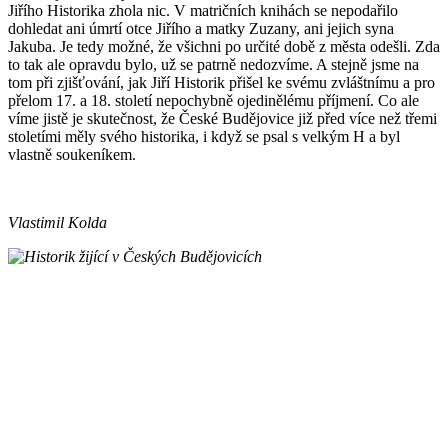
Jiřího Historika zhola nic. V matričních knihách se nepodařilo
dohledat ani úmrtí otce Jiřího a matky Zuzany, ani jejich syna
Jakuba. Je tedy možné, že všichni po určité době z města odešli. Zda
to tak ale opravdu bylo, už se patrně nedozvíme. A stejně jsme na
tom při zjišťování, jak Jiří Historik přišel ke svému zvláštnímu a pro
přelom 17. a 18. století nepochybně ojedinělému příjmení. Co ale
víme jistě je skutečnost, že České Budějovice již před více než třemi
stoletími měly svého historika, i když se psal s velkým H a byl
vlastně soukeníkem.
Vlastimil Kolda