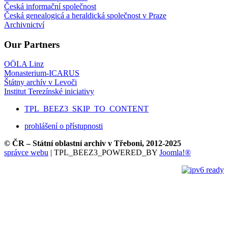
Česká informační společnost
Česká genealogicá a heraldická společnost v Praze
Archivnictví
Our Partners
OÖLA Linz
Monasterium-ICARUS
Štátny archív v Levoči
Institut Terezínské iniciativy
TPL_BEEZ3_SKIP_TO_CONTENT
prohlášení o přístupnosti
© ČR – Státní oblastní archiv v Třeboni, 2012-2025
správce webu
| TPL_BEEZ3_POWERED_BY
Joomla!®