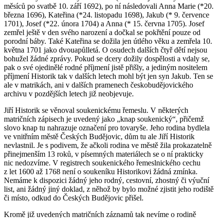
měsíců po svatbě 10. září 1692), po ní následovali Anna Marie (*20.
března 1696), Kateřina (*24. listopadu 1698), Jakub (* 9. července
1701), Josef (*22. února 1704) a Anna (* 15. června 1705). Josef
zemřel ještě v den svého narození a dočkal se pokřtění pouze od
porodní báby. Také Kateřina se dožila jen útlého věku a zemřela 10.
května 1701 jako dvouapůlletá. O osudech dalších čtyř dětí nejsou
bohužel žádné zprávy. Pokud se dcery dožily dospělosti a vdaly se,
pak o své ojedinělé rodné příjmení jistě přišly, a jediným nositelem
příjmení Historik tak v dalších letech mohl být jen syn Jakub. Ten se
ale v matrikách, ani v dalších pramenech českobudějovického
archivu v pozdějších letech již neobjevuje.
Jiří Historik se věnoval soukenickému řemeslu. V některých
matričních zápisech je uvedený jako „knap soukenický“, přičemž
slovo knap tu nahrazuje označení pro tovaryše. Jeho rodina bydlela
ve vnitřním městě Českých Budějovic, dům tu ale Jiří Historik
nevlastnil. Je s podivem, že ačkoli rodina ve městě žila prokazatelně
přinejmenším 13 roků, v písemných materiálech se o ní prakticky
nic nedozvíme. V registrech soukenického řemeslnického cechu
z let 1600 až 1768 není o soukeníku Historikovi žádná zmínka.
Nemáme k dispozici žádný jeho rodný, cestovní, zhostný či výuční
list, ani žádný jiný doklad, z něhož by bylo možné zjistit jeho rodiště
či místo, odkud do Českých Budějovic přišel.
Kromě již uvedených matričních záznamů tak nevíme o rodině