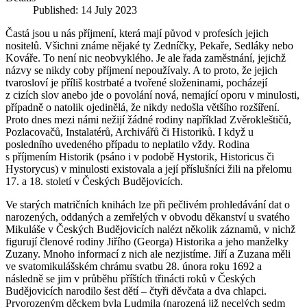
Published: 14 July 2023
Častá jsou u nás příjmení, která mají původ v profesích jejich
nositelů. Všichni známe nějaké ty Zedníčky, Pekaře, Sedláky nebo
Kováře. To není nic neobvyklého. Je ale řada zaměstnání, jejichž
názvy se nikdy coby příjmení nepoužívaly. A to proto, že jejich
tvarosloví je příliš kostrbaté a tvořené složeninami, pocházejí
z cizích slov anebo jde o povolání nová, nemající oporu v minulosti,
případně o natolik ojedinělá, že nikdy nedošla většího rozšíření.
Proto dnes mezi námi nežijí žádné rodiny například Zvěrokleštičů,
Pozlacovačů, Instalatérů, Archivářů či Historiků. I když u
posledního uvedeného případu to neplatilo vždy. Rodina
s příjmením Historik (psáno i v podobě Hystorik, Historicus či
Hystorycus) v minulosti existovala a její příslušníci žili na přelomu
17. a 18. století v Českých Budějovicích.
Ve starých matričních knihách lze při pečlivém prohledávání dat o
narozených, oddaných a zemřelých v obvodu děkanství u svatého
Mikuláše v Českých Budějovicích nalézt několik záznamů, v nichž
figurují členové rodiny Jiřího (Georga) Historika a jeho manželky
Zuzany. Mnoho informací z nich ale nezjistíme. Jiří a Zuzana měli
ve svatomikulášském chrámu svatbu 28. února roku 1692 a
následně se jim v průběhu příštích třinácti roků v Českých
Budějovicích narodilo šest dětí – čtyři děvčata a dva chlapci.
Prvorozeným děckem byla Ludmila (narozená již necelých sedm