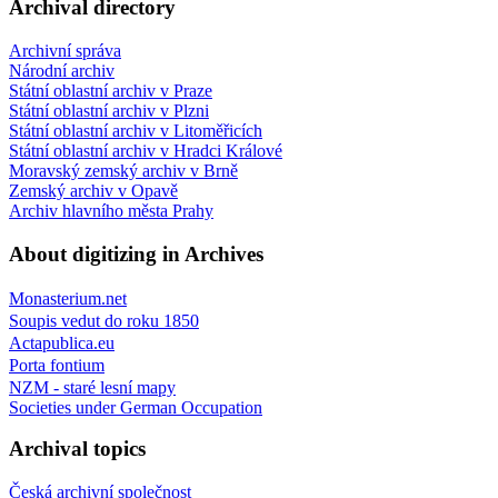
Archival directory
Archivní správa
Národní archiv
Státní oblastní archiv v Praze
Státní oblastní archiv v Plzni
Státní oblastní archiv v Litoměřicích
Státní oblastní archiv v Hradci Králové
Moravský zemský archiv v Brně
Zemský archiv v Opavě
Archiv hlavního města Prahy
About digitizing in Archives
Monasterium.net
Soupis vedut do roku 1850
Actapublica.eu
Porta fontium
NZM - staré lesní mapy
Societies under German Occupation
Archival topics
Česká archivní společnost